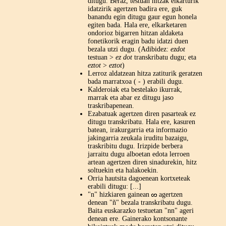
ditugu. Beraz, testuan hitzak elkarturik
idatzirik agertzen badira ere, guk
banandu egin ditugu gaur egun honela
egiten bada. Hala ere, elkarketaren
ondorioz bigarren hitzan aldaketa
fonetikorik eragin badu idatzi duen
bezala utzi dugu. (Adibidez:
ezdot
testuan >
ez dot
transkribatu dugu; eta
eztot
>
eztot
)
Lerroz aldatzean hitza zatiturik geratzen
bada marratxoa ( - ) erabili dugu.
Kalderoiak eta bestelako ikurrak,
marrak eta abar ez ditugu jaso
traskribapenean.
Ezabatuak agertzen diren pasarteak ez
ditugu transkribatu. Hala ere, kasuren
batean, irakurgarria eta informazio
jakingarria zeukala iruditu bazaigu,
traskribitu dugu. Irizpide berbera
jarraitu dugu alboetan edota lerroen
artean agertzen diren sinadurekin, hitz
soltuekin eta halakoekin.
Orria hautsita dagoenean kortxeteak
erabili ditugu: [...]
"n" hizkiaren gainean
agertzen
denean "ñ" bezala transkribatu dugu.
Baita euskarazko testuetan "nn" ageri
denean ere. Gainerako kontsonante