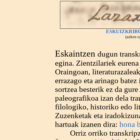
ESKUIZKRIB
(azken e
Eskaintzen
dugun transkr
egina. Zientzilariek euren
Oraingoan, literaturazale
errazago eta arinago batez 
sortzea besterik ez da gure
paleografikoa izan dela tr
filologiko, historiko edo li
Zuzenketak eta iradokizunak
hartuak izanen dira:
hona b
Orriz orriko transkripzi