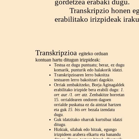
gordetzea erabaki dugu.
Transkripzio honen egile
erabilitako irizpideak irak
Transkripzioa
egiteko orduan
kontuan hartu ditugun irizpideak:
Testua ez dugu puntuatu; beraz, ez dugu
komarik, punturik edo halakorik idatzi.
Transkripzioaren lerro bakoitza
testuaren lerro bakoitzari dagokio.
Orriak zenbakitzeko, Borja Aginagaldek
erabilitako irizpide bera erabili dugu:
1.
orr. aur. /1. orr. atz
. Zenbakitze horretan
15. orrialdearen ondoren dagoen
orrialde puskatua ez da aintzat hartzen
eta guk
15. bis orr.
bezala izendatu
dugu.
Guk idatzitako oharrak kurtsibaz idatzi
ditugu.
Hizkiak, silabak edo hitzak, egungo
irizpideen arabera elkartu eta banandu