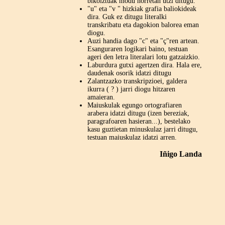
bikoiztuak modu horretan utzi ditugu.
"u" eta "v " hizkiak grafia baliokideak
dira. Guk ez ditugu literalki
transkribatu eta dagokion balorea eman
diogu.
Auzi handia dago "c" eta "ç"ren artean.
Esanguraren logikari baino, testuan
ageri den letra literalari lotu gatzaizkio.
Laburdura gutxi agertzen dira. Hala ere,
daudenak osorik idatzi ditugu
Zalantzazko transkripzioei, galdera
ikurra ( ? ) jarri diogu hitzaren
amaieran.
Maiuskulak egungo ortografiaren
arabera idatzi ditugu (izen bereziak,
paragrafoaren hasieran...), bestelako
kasu guztietan minuskulaz jarri ditugu,
testuan maiuskulaz idatzi arren.
Iñigo Landa