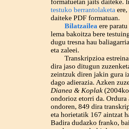
formatuetan jaits daiteke. 
testuko berrantolaketa
ere,
daiteke PDF formatuan.
Bilatzailea
ere paratu 
lema bakoitza bere testuin
dugu tresna hau baliagarria 
eta zaleei.
Transkripzioa estreinako
dira jaso ditugun zuzenket
zeintzuk diren jakin gura 
dago adierazia. Azken zuze
Dianea & Koplak
(2004ko 
ondorioz etorri da. Ordura
ondoren, 849 dira transkri
eta horietatik 167 aintzat 
Badira dudazko franko, ba