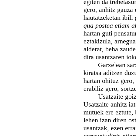
egiten da trebetasun
gero, anhitz gauza 
hautatzeketan ibili
qua postea etiam a
hartan guti pensatu
eztakizula, arnegua
alderat, beha zaude
dira usantzaren iok
Garzelean sarzen 
kiratsa aditzen duz
hartan ohituz gero,
erabiliz gero, sort
Usatzaite goizean 
Usatzaite anhitz ia
mutuek ere eztute, 
lehen izan diren os
usantzak, ezen err
consuetudinis etiam