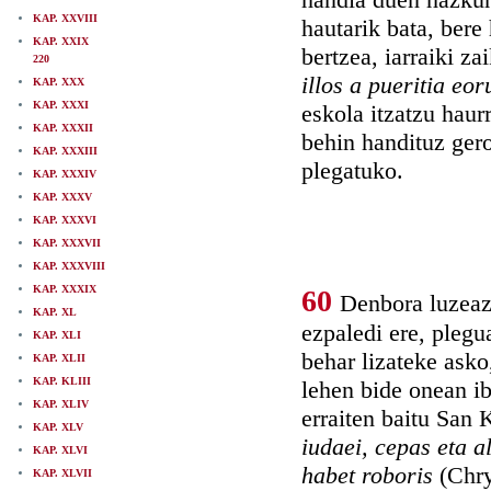
KAP. XXVIII
hautarik bata, bere
KAP. XXIX
bertzea, iarraiki za
220
illos a pueritia eo
KAP. XXX
KAP. XXXI
eskola itzatzu haurr
KAP. XXXII
behin handituz ger
KAP. XXXIII
plegatuko.
KAP. XXXIV
KAP. XXXV
KAP. XXXVI
KAP. XXXVII
KAP. XXXVIII
KAP. XXXIX
60
Denbora luzeaz 
KAP. XL
ezpaledi ere, plegu
KAP. XLI
behar lizateke asko
KAP. XLII
KAP. KLIII
lehen bide onean ib
KAP. XLIV
erraiten baitu San
KAP. XLV
iudaei, cepas eta a
KAP. XLVI
habet roboris
(Chry
KAP. XLVII