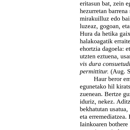
eritasun bat, zein 
hezurretan barrena 
mirakuilluz edo bai
luzeaz, gogoan, eta
Hura da hetika gaix
halakoagatik errait
ehortzia dagoela: et
utzten eztuena, usa
vis dura consuetudi
permittitur.
(Aug. S
Haur beror eman z
egunetako hil kirat
zuenean. Bertze guz
iduriz, nekez. Adit
bekhatutan usatua, 
eta erremediatzea. 
Iainkoaren bothere 