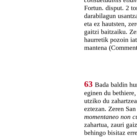
Fortun. disput. 2 t
darabilagun usantza
eta ez hautsten, ze
gaitzi baitzaiku. Z
haurretik pozoin ia
mantena (Comment. 
63
Bada baldin hun
eginen du bethiere,
utziko du zahartze
eztezan. Zeren San
momentaneo non c
zahartua, zauri gai
behingo bisitaz err