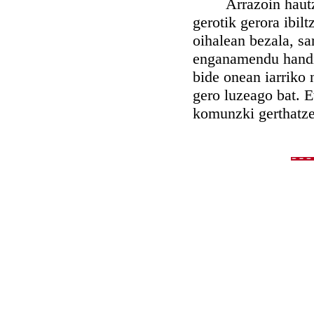
Arrazoin hautzaz 
gerotik gerora ibil
oihalean bezala, sa
enganamendu handia,
bide onean iarriko 
gero luzeago bat. E
komunzki gerthatzen