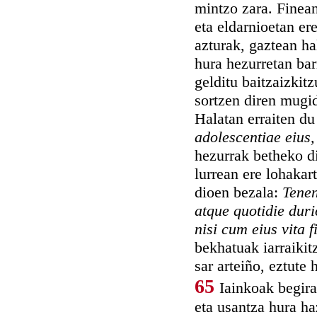
mintzo zara. Finean
eta eldarnioetan er
azturak, gaztean ha
hura hezurretan bar
gelditu baitzaizkitz
sortzen diren mugid
Halatan erraiten du
adolescentiae eius
hezurrak betheko d
lurrean ere lohakar
dioen bezala:
Tenen
atque quotidie duri
nisi cum eius vita 
bekhatuak iarraikit
sar arteiño, eztute
65
Iainkoak begira
eta usantza hura ha