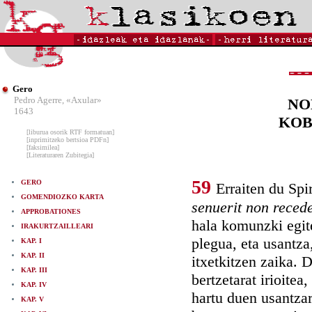
Gero
Pedro Agerre, «Axular»
NO
1643
KOB
[liburua osorik RTF formatuan]
[inprimitzeko bertsioa PDFn]
[faksimilea]
[Literaturaren Zubitegia]
59
GERO
Erraiten du Spi
GOMENDIOZKO KARTA
senuerit non reced
APPROBATIONES
hala komunzki egit
IRAKURTZAILLEARI
plegua, eta usantza
KAP. I
KAP. II
itxetkitzen zaika. 
KAP. III
bertzetarat irioitea
KAP. IV
hartu duen usantzar
KAP. V