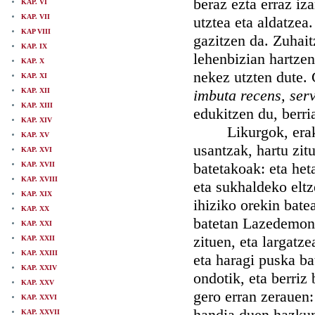
beraz ezta erraz iz
KAP. VI
KAP. VII
utztea eta aldatzea
KAP VIII
gazitzen da. Zuhait
KAP. IX
lehenbizian hartzen
KAP. X
nekez utzten dute.
KAP. XI
KAP. XII
imbuta recens, ser
KAP. XIII
edukitzen du, berri
KAP. XIV
Likurgok, erakust
KAP. XV
usantzak, hartu zit
KAP. XVI
batetakoak: eta het
KAP. XVII
KAP. XVIII
eta sukhaldeko eltz
KAP. XIX
ihiziko orekin bate
KAP. XX
batetan Lazedemonia
KAP. XXI
zituen, eta largatze
KAP. XXII
KAP. XXIII
eta haragi puska ba
KAP. XXIV
ondotik, eta berriz
KAP. XXV
gero erran zerauen:
KAP. XXVI
handia duen hazkun
KAP. XXVII