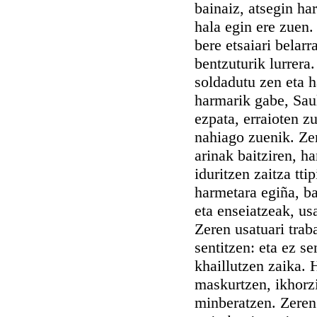
bainaiz, atsegin ha
hala egin ere zuen.
bere etsaiari belar
bentzuturik lurrera
soldadutu zen eta h
harmarik gabe, Saul
ezpata, erraioten z
nahiago zuenik. Ze
arinak baitziren, ha
iduritzen zaitza tti
harmetara egiña, ba
eta enseiatzeak, us
Zeren usatuari traba
sentitzen: eta ez se
khaillutzen zaika. H
maskurtzen, ikhorzi
minberatzen. Zere