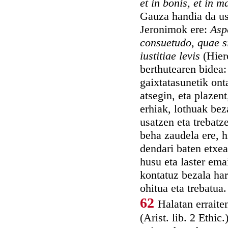
et in bonis, et in 
Gauza handia da us
Jeronimok ere:
Asp
consuetudo, quae si
iustitiae levis
(Hier
berthutearen bidea:
gaixtatasunetik ont
atsegin, eta plazen
erhiak, lothuak bez
usatzen eta trebatz
beha zaudela ere, h
dendari baten etxea
husu eta laster ema
kontatuz bezala har
ohitua eta trebatua.
62
Halatan erraite
(Arist. lib. 2 Ethi