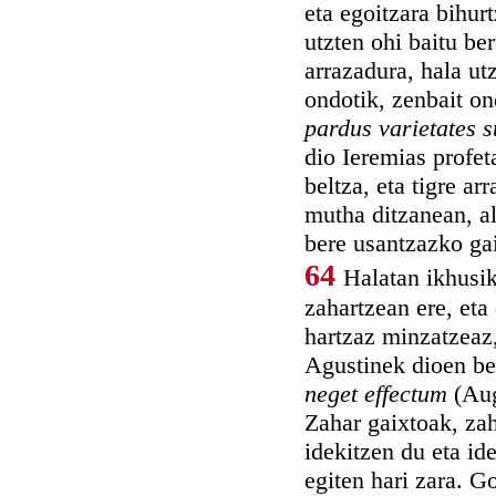
eta egoitzara bihur
utzten ohi baitu ber
arrazadura, hala ut
ondotik, zenbait o
pardus varietates s
dio Ieremias profet
beltza, eta tigre ar
mutha ditzanean, al
bere usantzazko gai
64
Halatan ikhusi
zahartzean ere, eta
hartzaz minzatzeaz,
Agustinek dioen be
neget effectum
(Aug
Zahar gaixtoak, zah
idekitzen du eta id
egiten hari zara. G