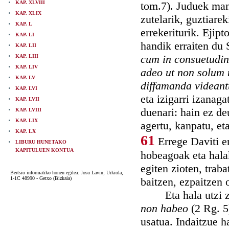
KAP. XLVIII
tom.7). Juduek mana
KAP. XLIX
zutelarik, guztiare
KAP. L
errekeriturik. Ejipt
KAP. LI
handik erraiten du
KAP. LII
cum in consuetudin
KAP. LIII
KAP. LIV
adeo ut non solum 
KAP. LV
diffamanda videant
KAP. LVI
eta izigarri izanaga
KAP. LVII
duenari: hain ez de
KAP. LVIII
KAP. LIX
agertu, kanpatu, et
KAP. LX
61
Errege Daviti e
LIBURU HUNETAKO
KAPITULUEN KONTUA
hobeagoak eta halak
egiten zioten, trab
Bertsio informatiko honen egilea: Josu Lavin; Urkiola,
1-1C 48990 - Getxo (Bizkaia)
baitzen, ezpaitzen 
Eta hala utzi zit
non habeo
(2 Rg. 5
usatua. Indaitzue h