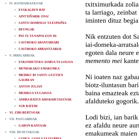
txitximurkada zoli
IV. KONDAIRAZKOAK
EUSKALDUN BAT
ta larriago, zeinbat
AINTXIÑARIK ONA!
iminten dituz begia
SANTO DOMINGO TA ESPAIÑIA
DEUNGAK
Nik entzuten dot S
PIO IX TA NAPOLEON III
CASTROKO ABANTARIARI
iai-domeka-arratsa
CASTROKO ARRANTZARIAI
egoten dala neure 
V. IRRIGARRIAK
memento mei
kante
ESKONDUTEKO ASMOA TA GOGOA
MUNDAKAKO EMAKUMEA
Ni ioaten naz gaba
MEDIKU BI SANTU GUZTIEN
GAUBEAN
biotz-iluntasun bari
ANTON JULIAN
baina emazteak ezt
MEDIKUA TA GAISOA
afalduteko gogorik.
ANDRA BATEN ADISKIDETASUNAK
SUR BATERI
VI. ZIRI-BERTSOAK
Lodi bizi, ian barik
VII. POZGARRIAK
ez afaldu neure aur
GABON-KANTAAK
emakumeak maien 
VIII. BENETAKOAK
GUDUA, GOSEA TA IZURRIA