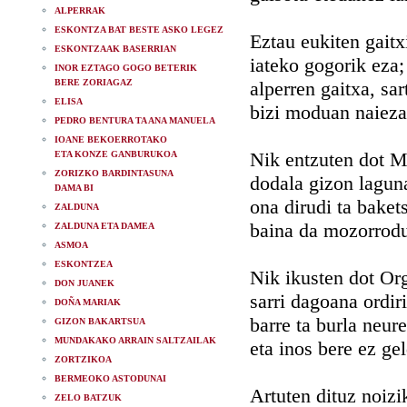
ALPERRAK
ESKONTZA BAT BESTE ASKO LEGEZ
Eztau eukiten gaitx
ESKONTZAAK BASERRIAN
iateko gogorik eza;
INOR EZTAGO GOGO BETERIK
BERE ZORIAGAZ
alperren gaitxa, sa
ELISA
bizi moduan naieza
PEDRO BENTURA TA ANA MANUELA
IOANE BEKOERROTAKO
Nik entzuten dot M
ETA KONZE GANBURUKOA
ZORIZKO BARDINTASUNA
dodala gizon lagun
DAMA BI
ona dirudi ta baket
ZALDUNA
baina da mozorrod
ZALDUNA ETA DAMEA
ASMOA
ESKONTZEA
Nik ikusten dot Or
DON JUANEK
sarri dagoana ordir
DOÑA MARIAK
barre ta burla neu
GIZON BAKARTSUA
MUNDAKAKO ARRAIN SALTZAILAK
eta inos bere ez gel
ZORTZIKOA
BERMEOKO ASTODUNAI
Artuten dituz noizi
ZELO BATZUK