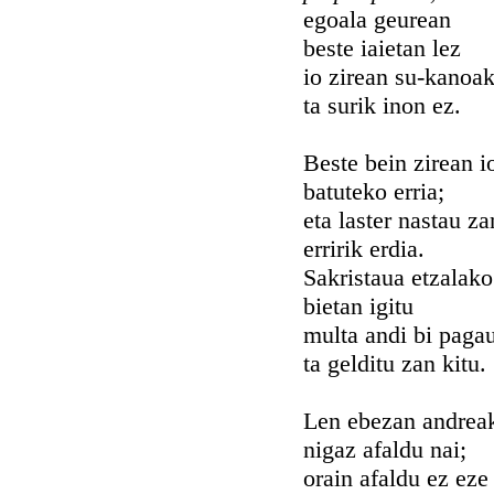
egoala geurean
beste iaietan lez
io zirean su-kanoa
ta surik inon ez.
Beste bein zirean i
batuteko erria;
eta laster nastau za
erririk erdia.
Sakristaua etzalako
bietan igitu
multa andi bi paga
ta gelditu zan kitu.
Len ebezan andrea
nigaz afaldu nai;
orain afaldu ez eze