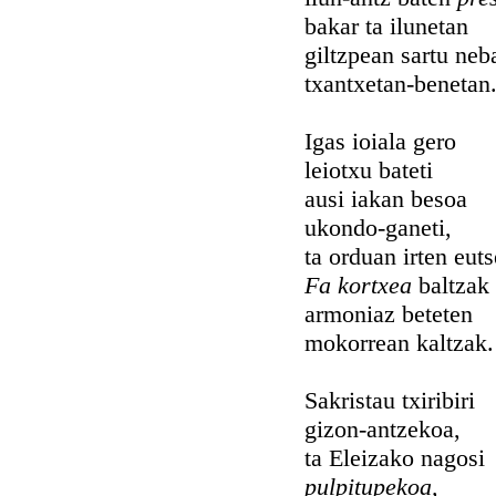
bakar ta ilunetan
giltzpean sartu neb
txantxetan-benetan
Igas ioiala gero
leiotxu bateti
ausi iakan besoa
ukondo-ganeti,
ta orduan irten eut
Fa kortxea
baltzak
armoniaz beteten
mokorrean kaltzak.
Sakristau txiribiri
gizon-antzekoa,
ta Eleizako nagosi
pulpitupekoa,