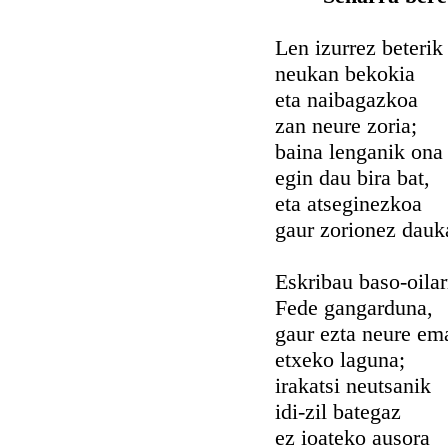
Len izurrez beterik
neukan bekokia
eta naibagazkoa
zan neure zoria;
baina lenganik ona
egin dau bira bat,
eta atseginezkoa
gaur zorionez dauk
Eskribau baso-oilar
Fede gangarduna,
gaur ezta neure em
etxeko laguna;
irakatsi neutsanik
idi-zil bategaz
ez ioateko ausora