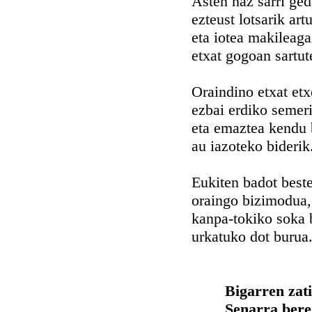
Asten naz sarri ged
ezteust lotsarik art
eta iotea makileaga
etxat gogoan sartut
Oraindino etxat etx
ezbai erdiko semeri
eta emaztea kendu 
au iazoteko biderik
Eukiten badot beste
oraingo bizimodua,
kanpa-tokiko soka 
urkatuko dot burua
Bigarren zat
Senarra bere