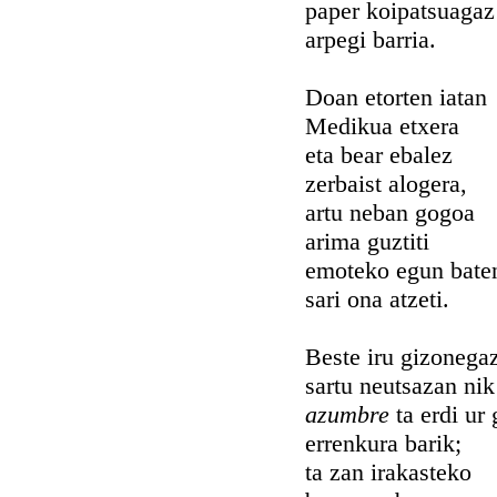
paper koipatsuagaz
arpegi barria.
Doan etorten iatan
Medikua etxera
eta bear ebalez
zerbaist alogera,
artu neban gogoa
arima guztiti
emoteko egun bate
sari ona atzeti.
Beste iru gizonega
sartu neutsazan nik
azumbre
ta erdi ur 
errenkura barik;
ta zan irakasteko