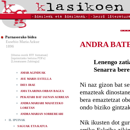
Parnasorako bidea
Eusebio Maria Azkue
ANDRA BAT
1896
[liburua osorik RTF formatuan]
[inprimitzeko bertsioa PDFn]
Lenengo zati
[Literaturaren Zubitegia]
Senarra bere
AMAR AGINDUAK
AVE MARIS ESTELLA
Ni naz gizon bat se
DIES IRAE
emazteak dinostane
AMA TA ARIMA ORBAN BAGEA
PEKATARI BAT IAUNAN AURREAN
bera emaztetzat obe
ANDRA MARIARI MAIATZEKO
ondo biziko gintza
LORETAN
ANDRA MARIAN SORREREARI
II. IPUINAK
Nik ikusten dot gur
SAGUAK ETA KATUA
erriko Eskriba ziki