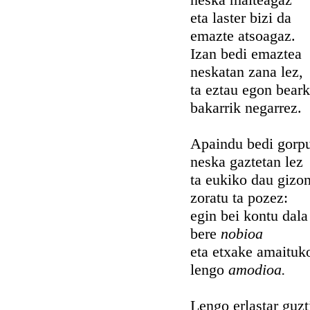
eta laster bizi da
emazte atsoagaz.
Izan bedi emaztea
neskatan zana lez,
ta eztau egon bear
bakarrik negarrez.
Apaindu bedi gorp
neska gaztetan lez
ta eukiko dau gizo
zoratu ta pozez:
egin bei kontu dala
bere
nobioa
eta etxake amaituk
lengo
amodioa.
Lengo erlastar guzt