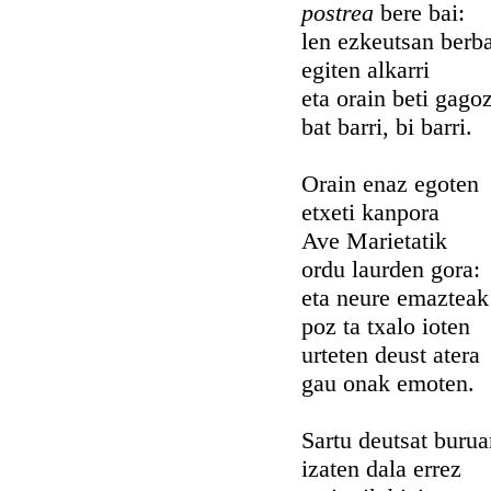
postrea
bere bai:
len ezkeutsan berba
egiten alkarri
eta orain beti gago
bat barri, bi barri.
Orain enaz egoten
etxeti kanpora
Ave Marietatik
ordu laurden gora:
eta neure emazteak
poz ta txalo ioten
urteten deust atera
gau onak emoten.
Sartu deutsat burua
izaten dala errez