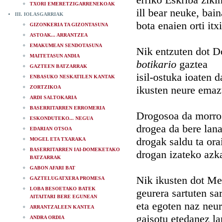
TXORI EMERETZIGARRENEKOAK
ill bear neuke, bain
III. IOLASGARRIAK
bota enaien orti itx
GIZONKERIA TA GIZONTASUNA
ASTOAK... ARRANTZEA
EMAKUMEAN SENDOTASUNA
Nik entzuten dot 
MAITETASUN ANDIA
botikario
gaztea
GAZTEEN BATZARRAK
isil-ostuka ioaten d
ENBASUKO NESKATILEN KANTAK
ikusten neure emaz
ZORTZIKOA
ARDI SALTOKARIA
BASERRITARREN ERROMERIA
Drogosoa da morro
ESKONDUTEKO... NEGUA
drogea da bere lana
EDARIAN OTSOA
drogak saldu ta ora
MOGEL ETA TXARAKA
BASERRITARREN IAI-DOMEKETAKO
drogan izateko azk
BATZARRAK
GABON AFARI BAT
Nik ikusten dot Me
GAZTELUGATXERA PROMESA
LOBA BESOETAKO BATEK
geurera sartuten sar
AITAITARI BERE EGUNEAN
eta egoten naz neu
ARRANTZALEEN KANTEA
gaisotu etedanez lar
ANDRA ORDIA