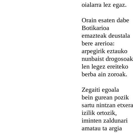
oialarra lez egaz.
Orain esaten dabe
Botikarioa
emazteak deustala
bere arerioa:
arpegirik eztauko
nunbaist drogosoak
len legez ereiteko
berba ain zoroak.
Zegaiti egoala
bein gurean pozik
sartu nintzan etxer
izilik ortozik,
iminten zaldunari
amatau ta argia