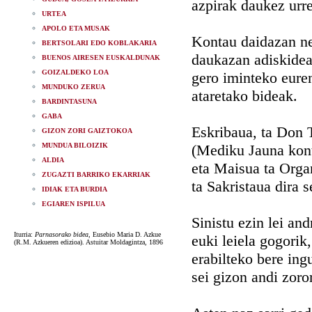
azpirak daukez urr
URTEA
APOLO ETA MUSAK
Kontau daidazan n
BERTSOLARI EDO KOBLAKARIA
daukazan adiskidea
BUENOS AIRESEN EUSKALDUNAK
GOIZALDEKO LOA
gero iminteko euren
MUNDUKO ZERUA
ataretako bideak.
BARDINTASUNA
GABA
Eskribaua, ta Don 
GIZON ZORI GAIZTOKOA
MUNDUA BILOIZIK
(Mediku Jauna kont
ALDIA
eta Maisua ta Orga
ZUGAZTI BARRIKO EKARRIAK
ta Sakristaua dira s
IDIAK ETA BURDIA
EGIAREN ISPILUA
Sinistu ezin lei an
Iturria:
Parnasorako bidea
, Eusebio Maria D. Azkue
euki leiela gogorik,
(R.M. Azkueren edizioa). Astuitar Moldagintza, 1896
erabilteko bere ing
sei gizon andi zoro