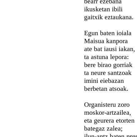
bearr ezebana
ikusketan ibili
gaitxik eztaukana.
Egun baten ioiala
Maisua kanpora
ate bat iausi iakan,
ta astuna lepora:
bere birao gorriak
ta neure santzoak
imini eiebazan
berbetan atsoak.
Organisteru zoro
moskor-artzailea,
eta geurera etorten
bategaz zalea;
ilun-antz baten
pre