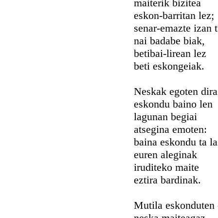
maiterik bizitea
eskon-barritan lez;
senar-emazte izan t
nai badabe biak,
betibai-lirean lez
beti eskongeiak.
Neskak egoten dira
eskondu baino len
lagunan begiai
atsegina emoten:
baina eskondu ta la
euren aleginak
iruditeko maite
eztira bardinak.
Mutila eskonduten
neska maiteagaz