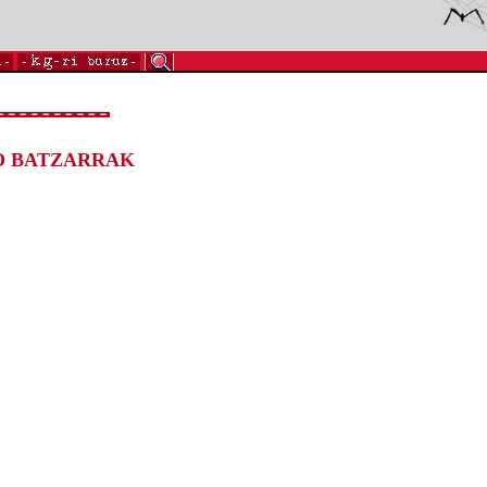
O BATZARRAK