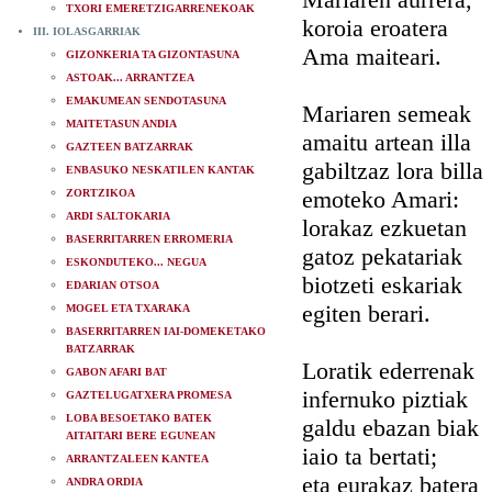
TXORI EMERETZIGARRENEKOAK
koroia eroatera
III. IOLASGARRIAK
Ama maiteari.
GIZONKERIA TA GIZONTASUNA
ASTOAK... ARRANTZEA
EMAKUMEAN SENDOTASUNA
Mariaren semeak
MAITETASUN ANDIA
amaitu artean illa
GAZTEEN BATZARRAK
gabiltzaz lora billa
ENBASUKO NESKATILEN KANTAK
emoteko Amari:
ZORTZIKOA
ARDI SALTOKARIA
lorakaz ezkuetan
BASERRITARREN ERROMERIA
gatoz pekatariak
ESKONDUTEKO... NEGUA
biotzeti eskariak
EDARIAN OTSOA
egiten berari.
MOGEL ETA TXARAKA
BASERRITARREN IAI-DOMEKETAKO
BATZARRAK
Loratik ederrenak
GABON AFARI BAT
infernuko piztiak
GAZTELUGATXERA PROMESA
LOBA BESOETAKO BATEK
galdu ebazan biak
AITAITARI BERE EGUNEAN
iaio ta bertati;
ARRANTZALEEN KANTEA
eta eurakaz batera
ANDRA ORDIA