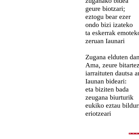
zuganako bidea
geure biotzari;
eztogu bear ezer
ondo bizi izateko
ta eskerrak emotek
zeruan Iaunari
Zugana elduten da
Ama, zeure bitarte
iarraituten dautsa a
Iaunan bideari:
eta biziten bada
zeugana biurturik
eukiko eztau bildur
eriotzeari