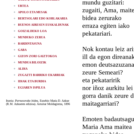
mundu guzitari:
URTEA
zugaiti, Ama, maite
APOLO ETA MUSAK
bidea zerurako
BERTSOLARI EDO KOBLAKARIA
erraza egiten iako
BUENOS AIRESEN EUSKALDUNAK
GOIZALDEKO LOA
pekatariari.
MUNDUKO ZERUA
BARDINTASUNA
Nok kontau leiz ar
GABA
ill da egon direana
GIZON ZORI GAIZTOKOA
MUNDUA BILOIZIK
emon deutsazuzan
ALDIA
zeure Semeari?
ZUGAZTI BARRIKO EKARRIAK
eta pekataririk
IDIAK ETA BURDIA
nor iñoz aurkitu lei
EGIAREN ISPILUA
gorra danik zeure d
Iturria:
Parnasorako bidea
, Eusebio Maria D. Azkue
maitagarriari?
(R.M. Azkueren edizioa). Astuitar Moldagintza, 1896
Emoten badautsag
Maria Ama maitea