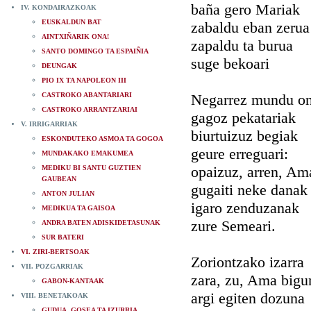
baña gero Mariak
IV. KONDAIRAZKOAK
EUSKALDUN BAT
zabaldu eban zerua
AINTXIÑARIK ONA!
zapaldu ta burua
SANTO DOMINGO TA ESPAIÑIA
suge bekoari
DEUNGAK
PIO IX TA NAPOLEON III
CASTROKO ABANTARIARI
Negarrez mundu on
CASTROKO ARRANTZARIAI
gagoz pekatariak
V. IRRIGARRIAK
biurtuizuz begiak
ESKONDUTEKO ASMOA TA GOGOA
geure erreguari:
MUNDAKAKO EMAKUMEA
opaizuz, arren, Am
MEDIKU BI SANTU GUZTIEN
GAUBEAN
gugaiti neke danak
ANTON JULIAN
igaro zenduzanak
MEDIKUA TA GAISOA
zure Semeari.
ANDRA BATEN ADISKIDETASUNAK
SUR BATERI
VI. ZIRI-BERTSOAK
Zoriontzako izarra
VII. POZGARRIAK
zara, zu, Ama bigu
GABON-KANTAAK
argi egiten dozuna
VIII. BENETAKOAK
GUDUA, GOSEA TA IZURRIA