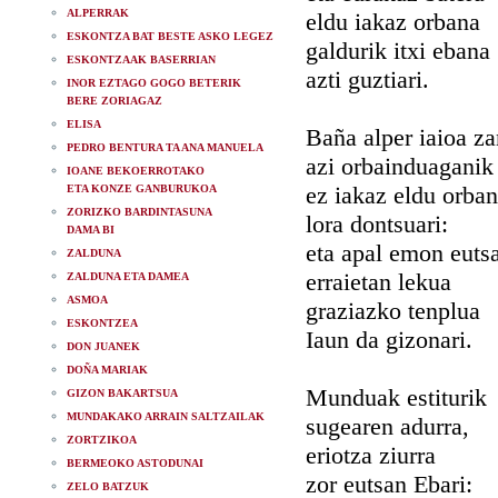
ALPERRAK
eldu iakaz orbana
ESKONTZA BAT BESTE ASKO LEGEZ
galdurik itxi ebana
ESKONTZAAK BASERRIAN
azti guztiari.
INOR EZTAGO GOGO BETERIK
BERE ZORIAGAZ
ELISA
Baña alper iaioa za
PEDRO BENTURA TA ANA MANUELA
azi orbainduaganik
IOANE BEKOERROTAKO
ez iakaz eldu orban
ETA KONZE GANBURUKOA
ZORIZKO BARDINTASUNA
lora dontsuari:
DAMA BI
eta apal emon euts
ZALDUNA
erraietan lekua
ZALDUNA ETA DAMEA
ASMOA
graziazko tenplua
ESKONTZEA
Iaun da gizonari.
DON JUANEK
DOÑA MARIAK
Munduak estiturik
GIZON BAKARTSUA
MUNDAKAKO ARRAIN SALTZAILAK
sugearen adurra,
ZORTZIKOA
eriotza ziurra
BERMEOKO ASTODUNAI
zor eutsan Ebari:
ZELO BATZUK