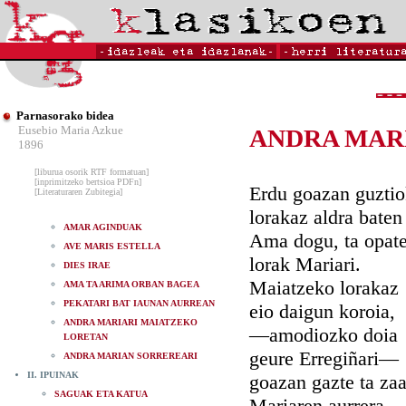
Parnasorako bidea
Eusebio Maria Azkue
ANDRA MAR
1896
[liburua osorik RTF formatuan]
[inprimitzeko bertsioa PDFn]
Erdu goazan guzti
[Literaturaren Zubitegia]
lorakaz aldra baten
AMAR AGINDUAK
Ama dogu, ta opat
AVE MARIS ESTELLA
lorak Mariari.
DIES IRAE
Maiatzeko lorakaz
AMA TA ARIMA ORBAN BAGEA
PEKATARI BAT IAUNAN AURREAN
eio daigun koroia,
ANDRA MARIARI MAIATZEKO
—amodiozko doia
LORETAN
geure Erregiñari—
ANDRA MARIAN SORREREARI
II. IPUINAK
goazan gazte ta zaa
SAGUAK ETA KATUA
Mariaren aurrera,