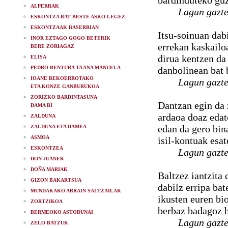
bardinduteko guz
ALPERRAK
Lagun gazte
ESKONTZA BAT BESTE ASKO LEGEZ
ESKONTZAAK BASERRIAN
Itsu-soinuan dab
INOR EZTAGO GOGO BETERIK
errekan kaskailo
BERE ZORIAGAZ
dirua kentzen da 
ELISA
PEDRO BENTURA TA ANA MANUELA
danbolinean bat 
IOANE BEKOERROTAKO
Lagun gazte
ETA KONZE GANBURUKOA
ZORIZKO BARDINTASUNA
Dantzan egin da 
DAMA BI
ardaoa doaz edat
ZALDUNA
edan da gero bin
ZALDUNA ETA DAMEA
ASMOA
isil-kontuak esat
ESKONTZEA
Lagun gazte
DON JUANEK
DOÑA MARIAK
Baltzez iantzita
GIZON BAKARTSUA
dabilz erripa bat
MUNDAKAKO ARRAIN SALTZAILAK
ikusten euren bi
ZORTZIKOA
berbaz badagoz b
BERMEOKO ASTODUNAI
Lagun gazte
ZELO BATZUK