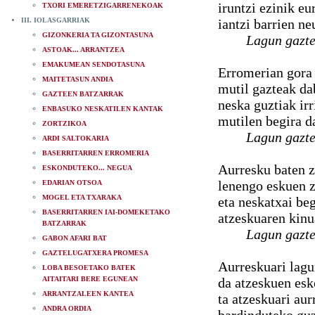
iruntzi ezinik eu
TXORI EMERETZIGARRENEKOAK
III. IOLASGARRIAK
iantzi barrien ne
GIZONKERIA TA GIZONTASUNA
Lagun gazte
ASTOAK... ARRANTZEA
EMAKUMEAN SENDOTASUNA
Erromerian gora 
MAITETASUN ANDIA
mutil gazteak da
GAZTEEN BATZARRAK
neska guztiak irr
ENBASUKO NESKATILEN KANTAK
mutilen begira d
ZORTZIKOA
Lagun gazte
ARDI SALTOKARIA
BASERRITARREN ERROMERIA
Aurresku baten z
ESKONDUTEKO... NEGUA
lenengo eskuen z
EDARIAN OTSOA
MOGEL ETA TXARAKA
eta neskatxai beg
BASERRITARREN IAI-DOMEKETAKO
atzeskuaren kinu
BATZARRAK
Lagun gazte
GABON AFARI BAT
GAZTELUGATXERA PROMESA
Aurreskuari lag
LOBA BESOETAKO BATEK
AITAITARI BERE EGUNEAN
da atzeskuen esk
ARRANTZALEEN KANTEA
ta atzeskuari au
ANDRA ORDIA