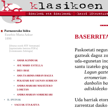
Parnasorako bidea
Eusebio Maria Azkue
BASERRIT
1896
[liburua osorik RTF formatuan]
[inprimitzeko bertsioa PDFn]
Paskoetati negur
[Literaturaren Zubitegia]
gazteak dagoz zo
uda-egunetan in
AMAR AGINDUAK
santu izateko go
AVE MARIS ESTELLA
DIES IRAE
Lagun gaztea
AMA TA ARIMA ORBAN BAGEA
erromerian i
PEKATARI BAT IAUNAN AURREAN
danbolin ba
ANDRA MARIARI MAIATZEKO
adiskidezko
LORETAN
ANDRA MARIAN SORREREARI
Uda barriak etor
II. IPUINAK
zarrentzat dauko 
SAGUAK ETA KATUA