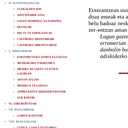
IV. KONDAIRAZKOAK
Etxerantzean uso
EUSKALDUN BAT
AINTXIÑARIK ONA!
doaz emeak eta a
SANTO DOMINGO TA ESPAIÑIA
belu badoaz nesk
DEUNGAK
zer-entzun aman 
PIO IX TA NAPOLEON III
Lagun gaztea
CASTROKO ABANTARIARI
erromerian i
CASTROKO ARRANTZARIAI
danbolin ba
V. IRRIGARRIAK
adiskidezko
ESKONDUTEKO ASMOA TA GOGOA
MUNDAKAKO EMAKUMEA
MEDIKU BI SANTU GUZTIEN
GAUBEAN
ANTON JULIAN
MEDIKUA TA GAISOA
ANDRA BATEN ADISKIDETASUNAK
SUR BATERI
VI. ZIRI-BERTSOAK
VII. POZGARRIAK
GABON-KANTAAK
VIII. BENETAKOAK
GUDUA, GOSEA TA IZURRIA