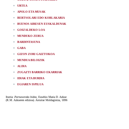
URTEA
APOLO ETA MUSAK
BERTSOLARI EDO KOBLAKARIA
BUENOS AIRESEN EUSKALDUNAK
GOIZALDEKO LOA
MUNDUKO ZERUA
BARDINTASUNA
GABA
GIZON ZORI GAIZTOKOA
MUNDUA BILOIZIK
ALDIA
ZUGAZTI BARRIKO EKARRIAK
IDIAK ETA BURDIA
EGIAREN ISPILUA
Iturria:
Parnasorako bidea
, Eusebio Maria D. Azkue
(R.M. Azkueren edizioa). Astuitar Moldagintza, 1896