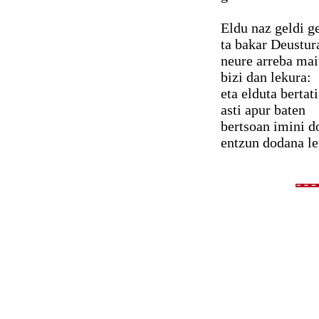
Eldu naz geldi g
ta bakar Deustur
neure arreba mai
bizi dan lekura:
eta elduta bertati
asti apur baten
bertsoan imini d
entzun dodana le