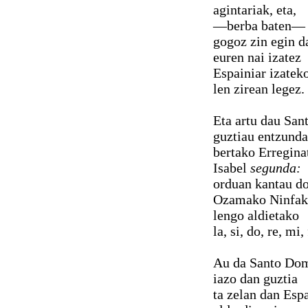
agintariak, eta,
—berba baten— 
gogoz zin egin d
euren nai izatez
Espainiar izatek
len zirean legez.
Eta artu dau San
guztiau entzunda
bertako Erregina
Isabel
segunda:
orduan kantau d
Ozamako Ninfak
lengo aldietako
la, si, do, re, mi,
Au da Santo Do
iazo dan guztia
ta zelan dan Esp