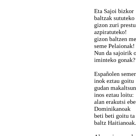
Eta Sajoi bizkor
baltzak sututeko
gizon zuri prest
azpiratuteko!
gizon baltzen m
seme Pelaionak!
Nun da sajoirik 
iminteko gonak?
Españolen semer
inok eztau goitu
gudan makaltsu
inos eztau loitu:
alan erakutsi eb
Dominikanoak
beti beti goitu ta
baltz Haitianoak