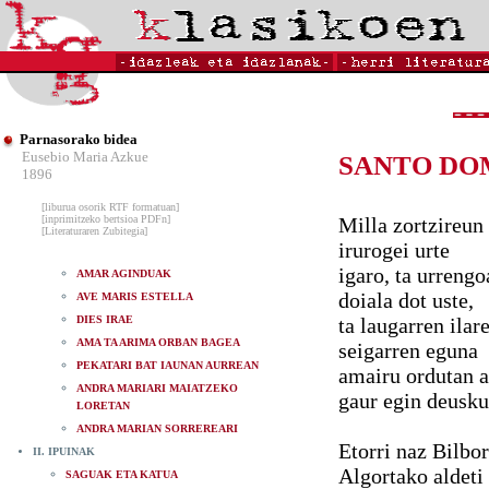
Parnasorako bidea
Eusebio Maria Azkue
SANTO DOM
1896
[liburua osorik RTF formatuan]
[inprimitzeko bertsioa PDFn]
Milla zortzireun 
[Literaturaren Zubitegia]
irurogei urte
igaro, ta urrengo
AMAR AGINDUAK
doiala dot uste,
AVE MARIS ESTELLA
DIES IRAE
ta laugarren ilar
AMA TA ARIMA ORBAN BAGEA
seigarren eguna
PEKATARI BAT IAUNAN AURREAN
amairu ordutan a
ANDRA MARIARI MAIATZEKO
gaur egin deusku
LORETAN
ANDRA MARIAN SORREREARI
Etorri naz Bilbo
II. IPUINAK
Algortako aldeti
SAGUAK ETA KATUA