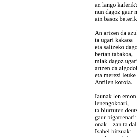
an lango kaferik
nun dagoz gaur 
ain basoz beteri
An artzen da azu
ta ugari kakaoa
eta saltzeko dag
bertan tabakoa,
miak dagoz ugar
artzen da algodo
eta merezi leuke
Antilen koroia.
Iaunak len emon
lenengokoari,
ta biurtuten deut
gaur bigarrenari:
onak... zan ta da
Isabel bitzuak: