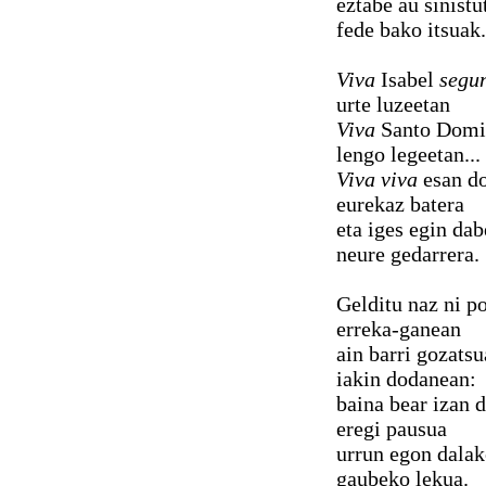
eztabe au sinistu
fede bako itsuak.
Viva
Isabel
segu
urte luzeetan
Viva
Santo Domi
lengo legeetan...
Viva viva
esan do
eurekaz batera
eta iges egin dab
neure gedarrera.
Gelditu naz ni p
erreka-ganean
ain barri gozatsu
iakin dodanean:
baina bear izan d
eregi pausua
urrun egon dalak
gaubeko lekua.