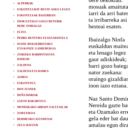
bere bekokian:
ALPERRAK
mosuak amaitut
ESKONTZA BAT BESTE ASKO LEGEZ
iarri da arri bate
ESKONTZAAK BASERRIAN
ta irribarreka asi
INOR EZTAGO GOGO BETERIK
besteai esaten.
BERE ZORIAGAZ
ELISA
PEDRO BENTURA TA ANA MANUELA
Ibaizalgo Ninfa
IOANE BEKOERROTAKO
euskaldun maite
ETA KONZE GANBURUKOA
eta lenago legez
ZORIZKO BARDINTASUNA
gaur adiskideak;
DAMA BI
barri gozo bateg
ZALDUNA
nator zuekana:
ZALDUNA ETA DAMEA
ASMOA
oraingo gizaldia
ESKONTZEA
inon iazo eztana.
DON JUANEK
DOÑA MARIAK
Naz Santo Domi
GIZON BAKARTSUA
Nereida gazte ba
MUNDAKAKO ARRAIN SALTZAILAK
eta Ozamako err
ZORTZIKOA
gela eder bat dau
BERMEOKO ASTODUNAI
amalau egun dir
ZELO BATZUK