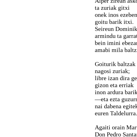
Alper zirean ask
ta zuriak gitxi
onek inos ezebe
goitu barik itxi.
Seireun Domini
armindu ta garra
bein imini ebeza
amabi mila baltz
Goiturik baltzak 
nagosi zuriak;
libre izan dira g
gizon eta erriak
inon ardura barik
—eta ezta guzu
nai dabena egite
euren Taldelurra
Agaiti orain Mar
Don Pedro Santa