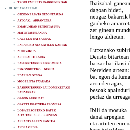
Ibaizabal-ganea
TXORI EMERETZIGARRENEKOAK
III. IOLASGARRIAK
dagoan bideti,
GIZONKERIA TA GIZONTASUNA
neugaz bakarrik 
ASTOAK... ARRANTZEA
gaubeko amarret
EMAKUMEAN SENDOTASUNA
zer ginean mund
MAITETASUN ANDIA
lengo aldietan.
GAZTEEN BATZARRAK
ENBASUKO NESKATILEN KANTAK
Lutxanako zubir
ZORTZIKOA
Deusto bitartean
ARDI SALTOKARIA
batzar bat ikusi 
BASERRITARREN ERROMERIA
Nereiden artean:
ESKONDUTEKO... NEGUA
bat egon da lum
EDARIAN OTSOA
MOGEL ETA TXARAKA
aro ederragaz,
BASERRITARREN IAI-DOMEKETAKO
besoak apaindur
BATZARRAK
perlaz da urreaga
GABON AFARI BAT
GAZTELUGATXERA PROMESA
Ibili da mosuka
LOBA BESOETAKO BATEK
AITAITARI BERE EGUNEAN
danai arpegian
ARRANTZALEEN KANTEA
eta artuten eure
ANDRA ORDIA