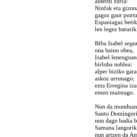
alderdi zuria:
Ninfak eta gizon
gagoz gaur poztu
Espaniagaz beti
len legez baturik
Biba Isabel
segu
ona baino obea,
Isabel lenengoan
birloba noblea:
alper biziko gara
askoz urrunago;
ezta Erregina iz
emen maiteago.
Nun da munduan
Santo Domingor
nun dago badia b
Samana langorik
nun artzen da A