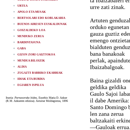
ta Ibaizabaleri 
urre zati zinak.
URTEA
APOLO ETA MUSAK
BERTSOLARI EDO KOBLAKARIA
Artuten genduza
BUENOS AIRESEN EUSKALDUNAK
orduko egunetan
GOIZALDEKO LOA
gauza guztiz ede
MUNDUKO ZERUA
emengo ontzieta
BARDINTASUNA
bialduten gendu
GABA
bana banakoak
GIZON ZORI GAIZTOKOA
perlak, apaindut
MUNDUA BILOIZIK
Ibaizabalgoak.
ALDIA
ZUGAZTI BARRIKO EKARRIAK
IDIAK ETA BURDIA
Baina gizaldi on
EGIAREN ISPILUA
geldika geldika
Gaulo Sajoi laba
Iturria:
Parnasorako bidea
, Eusebio Maria D. Azkue
il dabe Amerika:
(R.M. Azkueren edizioa). Astuitar Moldagintza, 1896
Santo Domingo 
len zana zerua
baltzakaiti erkin
—Gauloak erru