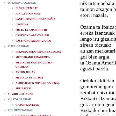
nik urten nebala
IV. KONDAIRAZKOAK
ta inon atsagon b
EUSKALDUN BAT
AINTXIÑARIK ONA!
etorri nazala.
SANTO DOMINGO TA ESPAIÑIA
DEUNGAK
Ozama ta Ibaiza
PIO IX TA NAPOLEON III
erreka izentsuak
CASTROKO ABANTARIARI
lengo iru gizaldi
CASTROKO ARRANTZARIAI
zirean bitsuak:
V. IRRIGARRIAK
au zan merkatari
ESKONDUTEKO ASMOA TA GOGOA
goi bien argia,
MUNDAKAKO EMAKUMEA
ta Ozama Ameri
MEDIKU BI SANTU GUZTIEN
GAUBEAN
eguzki barria.
ANTON JULIAN
MEDIKUA TA GAISOA
Orduko aldietan
ANDRA BATEN ADISKIDETASUNAK
gomutetan gara
SUR BATERI
zeinbat ontzi ioi
VI. ZIRI-BERTSOAK
Bizkaiti Ozamar
VII. POZGARRIAK
guk artuten gen
GABON-KANTAAK
Bizkaiko burdin
VIII. BENETAKOAK
GUDUA, GOSEA TA IZURRIA