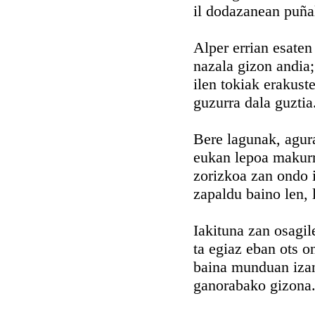
il dodazanean puña
Alper errian esaten
nazala gizon andia;
ilen tokiak erakust
guzurra dala guztia
Bere lagunak, agur
eukan lepoa makurr
zorizkoa zan ondo 
zapaldu baino len, l
Iakituna zan osagil
ta egiaz eban ots o
baina munduan izan
ganorabako gizona