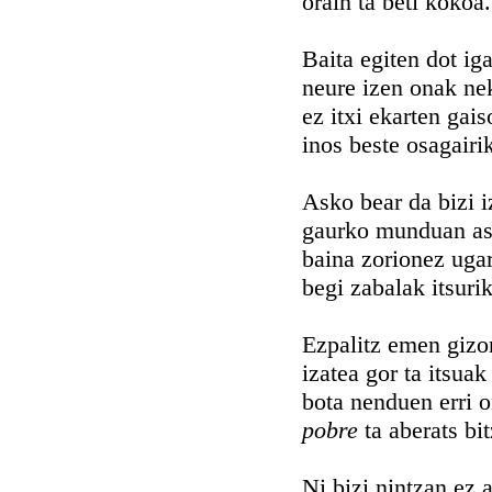
orain ta beti kokoa.
Baita egiten dot ig
neure izen onak ne
ez itxi ekarten gai
inos beste osagairi
Asko bear da bizi i
gaurko munduan as
baina zorionez uga
begi zabalak itsurik
Ezpalitz emen gizo
izatea gor ta itsuak
bota nenduen erri o
pobre
ta aberats bi
Ni bizi nintzan ez a