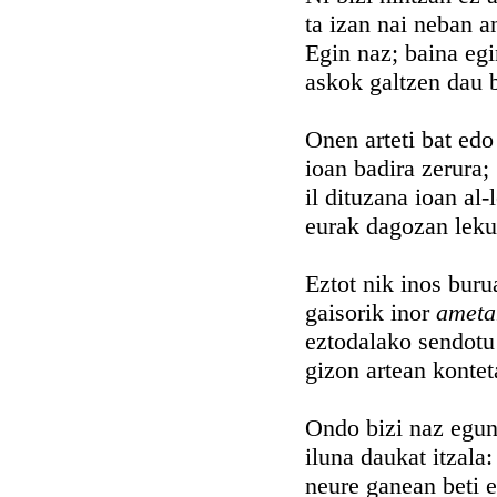
ta izan nai neban a
Egin naz; baina egi
askok galtzen dau b
Onen arteti bat edo
ioan badira zerura;
il dituzana ioan al-l
eurak dagozan leku
Eztot nik inos buru
gaisorik inor
ameta
eztodalako sendotu
gizon artean kontet
Ondo bizi naz egun
iluna daukat itzala:
neure ganean beti e