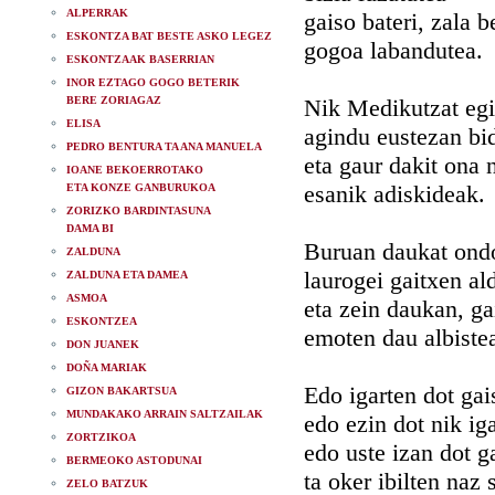
ALPERRAK
gaiso bateri, zala 
ESKONTZA BAT BESTE ASKO LEGEZ
gogoa labandutea.
ESKONTZAAK BASERRIAN
INOR EZTAGO GOGO BETERIK
BERE ZORIAGAZ
Nik Medikutzat eg
ELISA
agindu eustezan bi
PEDRO BENTURA TA ANA MANUELA
eta gaur dakit ona 
IOANE BEKOERROTAKO
esanik adiskideak.
ETA KONZE GANBURUKOA
ZORIZKO BARDINTASUNA
DAMA BI
Buruan daukat ond
ZALDUNA
laurogei gaitxen al
ZALDUNA ETA DAMEA
ASMOA
eta zein daukan, g
ESKONTZEA
emoten dau albiste
DON JUANEK
DOÑA MARIAK
Edo igarten dot gai
GIZON BAKARTSUA
MUNDAKAKO ARRAIN SALTZAILAK
edo ezin dot nik iga
ZORTZIKOA
edo uste izan dot ga
BERMEOKO ASTODUNAI
ta oker ibilten naz s
ZELO BATZUK