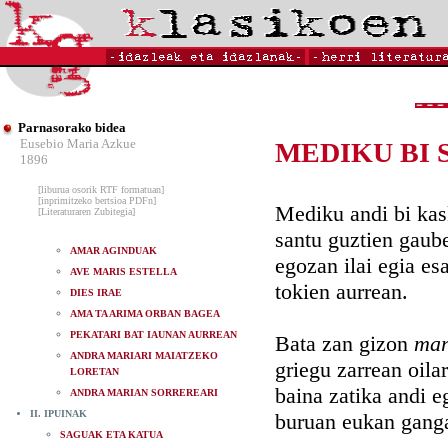
Parnasorako bidea
Eusebio Maria Azkue
MEDIKU BI
1896
[liburua osorik RTF formatuan]
[inprimitzeko bertsioa PDFn]
Mediku andi bi ka
[Literaturaren Zubitegia]
santu guztien gaub
AMAR AGINDUAK
egozan ilai egia es
AVE MARIS ESTELLA
tokien aurrean.
DIES IRAE
AMA TA ARIMA ORBAN BAGEA
PEKATARI BAT IAUNAN AURREAN
Bata zan gizon
mar
ANDRA MARIARI MAIATZEKO
griegu zarrean oilar
LORETAN
baina zatika andi e
ANDRA MARIAN SORREREARI
II. IPUINAK
buruan eukan ganga
SAGUAK ETA KATUA