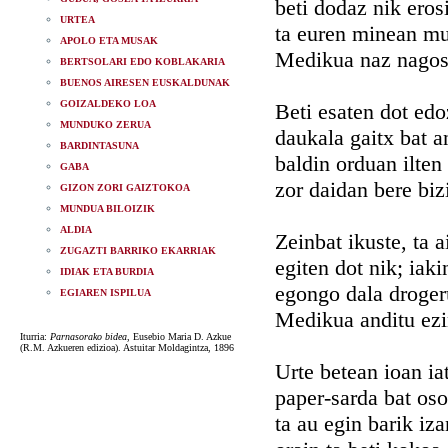
beti dodaz nik erosi
URTEA
ta euren minean m
APOLO ETA MUSAK
Medikua naz nagos
BERTSOLARI EDO KOBLAKARIA
BUENOS AIRESEN EUSKALDUNAK
GOIZALDEKO LOA
Beti esaten dot edo
MUNDUKO ZERUA
daukala gaitx bat a
BARDINTASUNA
baldin orduan ilten
GABA
zor daidan bere biz
GIZON ZORI GAIZTOKOA
MUNDUA BILOIZIK
ALDIA
Zeinbat ikuste, ta 
ZUGAZTI BARRIKO EKARRIAK
egiten dot nik; iaki
IDIAK ETA BURDIA
egongo dala droger
EGIAREN ISPILUA
Medikua anditu ezi
Iturria:
Parnasorako bidea
, Eusebio Maria D. Azkue
(R.M. Azkueren edizioa). Astuitar Moldagintza, 1896
Urte betean ioan ia
paper-sarda bat oso
ta au egin barik iz