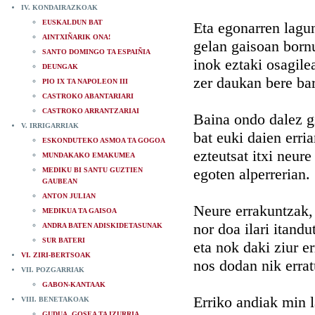
IV. KONDAIRAZKOAK
EUSKALDUN BAT
Eta egonarren lagu
AINTXIÑARIK ONA!
gelan gaisoan born
SANTO DOMINGO TA ESPAIÑIA
inok eztaki osagile
DEUNGAK
zer daukan bere ba
PIO IX TA NAPOLEON III
CASTROKO ABANTARIARI
CASTROKO ARRANTZARIAI
Baina ondo dalez g
V. IRRIGARRIAK
bat euki daien erria
ESKONDUTEKO ASMOA TA GOGOA
ezteutsat itxi neure
MUNDAKAKO EMAKUMEA
egoten alperrerian.
MEDIKU BI SANTU GUZTIEN
GAUBEAN
ANTON JULIAN
Neure errakuntzak, 
MEDIKUA TA GAISOA
nor doa ilari itandu
ANDRA BATEN ADISKIDETASUNAK
SUR BATERI
eta nok daki ziur er
VI. ZIRI-BERTSOAK
nos dodan nik erra
VII. POZGARRIAK
GABON-KANTAAK
Erriko andiak min 
VIII. BENETAKOAK
GUDUA, GOSEA TA IZURRIA