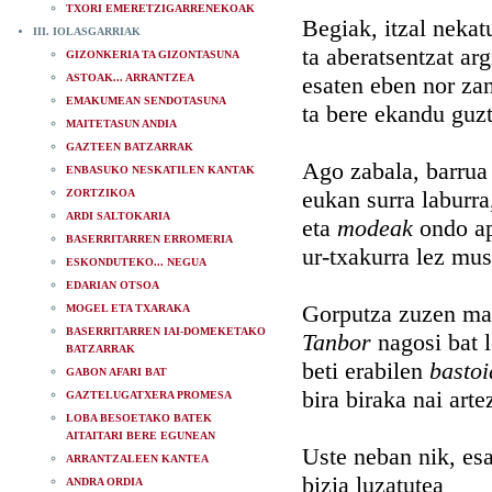
TXORI EMERETZIGARRENEKOAK
Begiak, itzal nekat
III. IOLASGARRIAK
ta aberatsentzat arg
GIZONKERIA TA GIZONTASUNA
ASTOAK... ARRANTZEA
esaten eben nor za
EMAKUMEAN SENDOTASUNA
ta bere ekandu guzt
MAITETASUN ANDIA
GAZTEEN BATZARRAK
Ago zabala, barrua
ENBASUKO NESKATILEN KANTAK
eukan surra laburra
ZORTZIKOA
ARDI SALTOKARIA
eta
modeak
ondo ap
BASERRITARREN ERROMERIA
ur-txakurra lez mus
ESKONDUTEKO... NEGUA
EDARIAN OTSOA
Gorputza zuzen mak
MOGEL ETA TXARAKA
BASERRITARREN IAI-DOMEKETAKO
Tanbor
nagosi bat 
BATZARRAK
beti erabilen
bastoi
GABON AFARI BAT
bira biraka nai arte
GAZTELUGATXERA PROMESA
LOBA BESOETAKO BATEK
AITAITARI BERE EGUNEAN
Uste neban nik, es
ARRANTZALEEN KANTEA
bizia luzatutea
ANDRA ORDIA