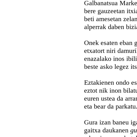
Galbanatsua Markes
bere gauzeetan itxi
beti amesetan zelan
alperrak daben bizi
Onek esaten eban g
etxatort niri damuri
enazalako inos ibili
beste asko legez its
Eztakienen ondo es
eztot nik inon bilat
euren ustea da arra
eta bear da parkatu
Gura izan baneu ig
gaitxa daukanen
gu