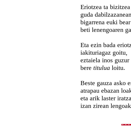
Eriotzea ta bizitzea
guda dabilzazanean
bigarrena euki bear
beti lenengoaren g
Eta ezin bada eriot
iakituriagaz goitu,
eztaiela inos guzur
bere
titulua
loitu.
Beste gauza asko e
atrapau ebazan loa
eta arik laster iratz
izan zirean lengoak