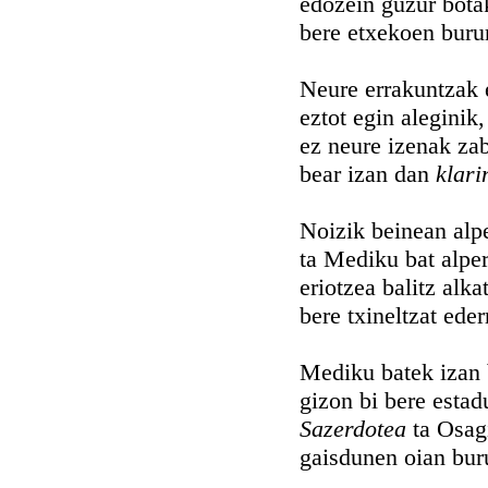
edozein guzur bot
bere etxekoen buru
Neure errakuntzak 
eztot egin aleginik,
ez neure izenak za
bear izan dan
klari
Noizik beinean alpe
ta Mediku bat alper
eriotzea balitz alka
bere txineltzat eder
Mediku batek izan 
gizon bi bere estad
Sazerdotea
ta Osag
gaisdunen oian bur