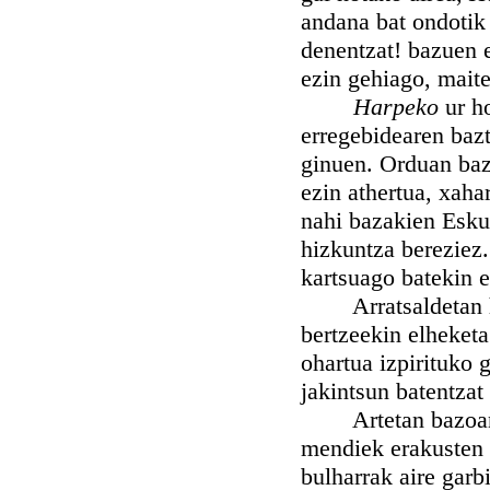
andana bat ondotik 
denentzat! bazuen 
ezin gehiago, maite
Harpeko
ur h
erregebidearen bazt
ginuen. Orduan bazu
ezin athertua, xaha
nahi bazakien Eskua
hizkuntza bereziez.
kartsuago batekin 
Arratsaldetan har
bertzeekin elheketa
ohartua izpirituko 
jakintsun batentzat
Artetan bazoan pl
mendiek erakusten d
bulharrak aire garb