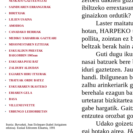
NESKATO GAZTEENTZAT
ibiltzeko errextas
SAINDUAREN ERRANGURAK
BIRITXIAK
ginaizkon ordutik?
LILIEN USAINA
Laster maitatu er
AMODIOA
hotan, HARPEKO ura
CANADAKO BERRIAK
pollita, zointan ez
MEDIKU XAHARRAK GAZTEARI
beltzak berak hain 
MISIONESTAREN EZTEIAK
ESKUALDUN PHESTAK
Guti dugu ikusi ad
BAIGORRIN 1905ean
nasai batzuek bere 
ESKUARA POXI BAT
iduri gaztetzen. Ja
ZALDUBY ALDUDAN
EGIAREN HIRU ITXURAK
handi. Ibilgunean 
TRATUAK ORDU BATEZ
zalhu arinkeriarik 
ESKUARAREN IKASTEKO
berehala ezagun bai
ERIAREN GELA
urtetarat bizkitarte
BASA
VILLENEUVETTE
gabe hargatik. Gaitz
URRUNGO LEIHORRETAN
entzutea orozbat gox
Udako goizetan be
Iturria:
Buruxkak
, Jean Etchepare (Isabel Arrigainen
edizioa). Euskal Editoreen Elkartea, 1991
gai hotako airea,
H