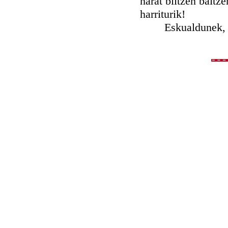
harat biltzen baitz
harriturik!
Eskualdunek, guz