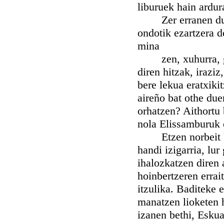
liburuek hain ardu
Zer erranen dugu
ondotik ezartzera d
mina
zen, xuhurra, gar
diren hitzak, iraziz
bere lekua eratxiki
aireño bat othe du
orhatzen? Aithortu
nola Elissamburuk 
Etzen norbeit kan
handi izigarria, lu
ihalozkatzen diren 
hoinbertzeren errai
itzulika. Baditeke 
manatzen lioketen h
izanen bethi, Eskua