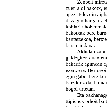
Zenbeit miretsi du
zuen aldi bakotx, e
apez. Edozoin aipha
dezagun hargatik e
koblarik hoberenak,
bakotxak bere barne
kantatzekoa, bertze
bersu andana.
Aldudan zabilanek
galdegiten duen eta
bakarrik egunean eg
ezartzera. Berrogoi 
egin gabe, bere ber
baizik ez da, baina
hogoi urtetan.
Eta bakhanago ger
ttipienez orhoit ba