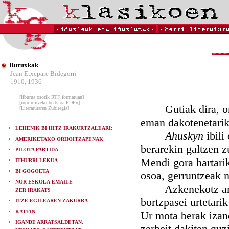
Buruxkak
Jean Etxepare Bidegorri
1910, 1936
[liburua osorik RTF formatuan]
[inprimitzeko bertsioa PDFn]
Gutiak dira, oro
[Literaturaren Zubitegia]
eman dakotenetarik
LEHENIK BI HITZ IRAKURTZALEARI:
Ahuskyn
ibili
AMERIKETAKO ORHOITZAPENAK
berarekin galtzen z
PILOTA PARTIDA
Mendi gora hartarik
ITHURRI LEKUA
BI GOGOETA
osoa, gerruntzeak m
NOR ESKOLA-EMAILE
Azkenekotz arrunt 
ZER IRAKATS
bortzpasei urtetari
ITZE-EGILEAREN ZAKURRA
KATTIN
Ur mota berak izan
IGANDE ARRATSALDETAN.
zerbeit dakiten gu