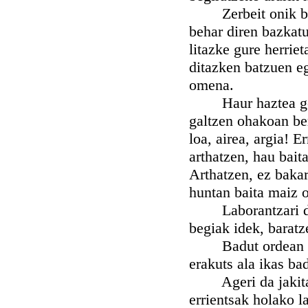
Zerbeit onik baluk
behar diren bazkatu
litazke gure herriet
ditazken batzuen eg
omena.
Haur haztea gero,
galtzen ohakoan be
loa, airea, argia! E
arthatzen, hau bait
Arthatzen, ez bakar
huntan baita maiz 
Laborantzari doaz
begiak idek, baratz
Badut ordean erra
erakuts ala ikas ba
Ageri da jakitate
errientsak holako l