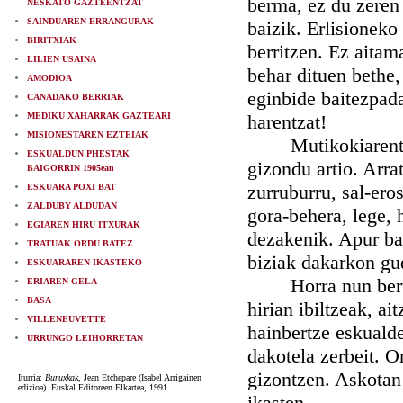
berma, ez du zeren 
NESKATO GAZTEENTZAT
SAINDUAREN ERRANGURAK
baizik. Erlisioneko
BIRITXIAK
berritzen. Ez aitam
LILIEN USAINA
behar dituen bethe,
AMODIOA
eginbide baitezpada
CANADAKO BERRIAK
MEDIKU XAHARRAK GAZTEARI
harentzat!
MISIONESTAREN EZTEIAK
Mutikokiarentzat a
ESKUALDUN PHESTAK
gizondu artio. Arr
BAIGORRIN 1905ean
zurruburru, sal-ero
ESKUARA POXI BAT
ZALDUBY ALDUDAN
gora-behera, lege, 
EGIAREN HIRU ITXURAK
dezakenik. Apur bat
TRATUAK ORDU BATEZ
biziak dakarkon gu
ESKUARAREN IKASTEKO
Horra nun bertzal
ERIAREN GELA
BASA
hirian ibiltzeak, a
VILLENEUVETTE
hainbertze eskualde
URRUNGO LEIHORRETAN
dakotela zerbeit. O
gizontzen. Askotan
Iturria:
Buruxkak
, Jean Etchepare (Isabel Arrigainen
edizioa). Euskal Editoreen Elkartea, 1991
ikasten.