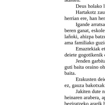
Deus holako lagun
Hartakotz zaut bad
herrian ere, han he
Igande arratsaldet
beren ganat, eskole
lañoki, ahizpa batzu
ama familiako guzi
Emaztekiak etxe b
deiete gogotikenik 
Jenden garbitasun
guti baita oraino o
baita.
Erakusten deiete s
ez, gauza bakotxak 
Jakiten dute nesk
heinaren arabera, a
begiratzeko ararik 