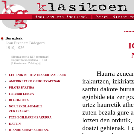
Buruxkak
Jean Etxepare Bidegorri
I
1910, 1936
[liburua osorik RTF formatuan]
[inprimitzeko bertsioa PDFn]
[Literaturaren Zubitegia]
Haurra zenean esk
LEHENIK BI HITZ IRAKURTZALEARI:
irakurtzen, izkiria
AMERIKETAKO ORHOITZAPENAK
sarthu dakote burua
PILOTA PARTIDA
ITHURRI LEKUA
eginbide eta zer go
BI GOGOETA
urtez haurretik ath
NOR ESKOLA-EMAILE
zuten bezala gure
ZER IRAKATS
ITZE-EGILEAREN ZAKURRA
lotzen den ordutik,
KATTIN
doatzi gehienak. Lu
IGANDE ARRATSALDETAN.