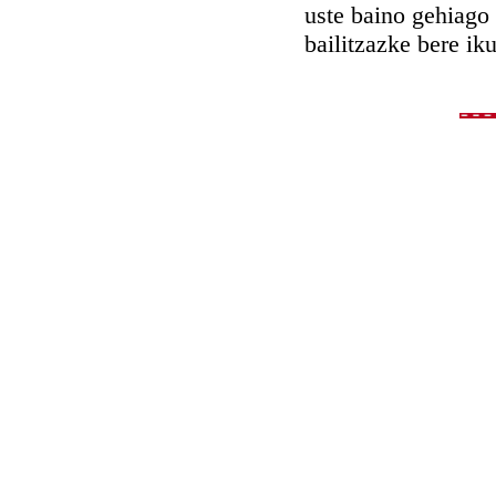
uste baino gehiago 
bailitzazke bere iku