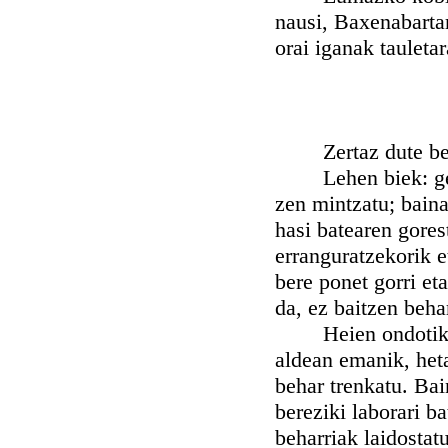
nausi, Baxenabartar
orai iganak tauletar
Zertaz dute ber
Lehen biek: ger
zen mintzatu; baina
hasi batearen gores
erranguratzekorik e
bere ponet gorri et
da, ez baitzen beha
Heien ondotik jin
aldean emanik, het
behar trenkatu. Bain
bereziki laborari b
beharriak laidostat