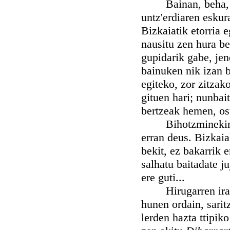
Bainan, beha, beha
untz'erdiaren eskur
Bizkaiatik etorria 
nausitu zen hura b
gupidarik gabe, je
bainuken nik izan b
egiteko, zor zitzak
gituen hari; nunbai
bertzeak hemen, ost
Bihotzminekin ait
erran deus. Bizkaia
bekit, ez bakarrik 
salhatu baitadate j
ere guti...
Hirugarren irabaz
hunen ordain, sarit
lerden hazta ttipik