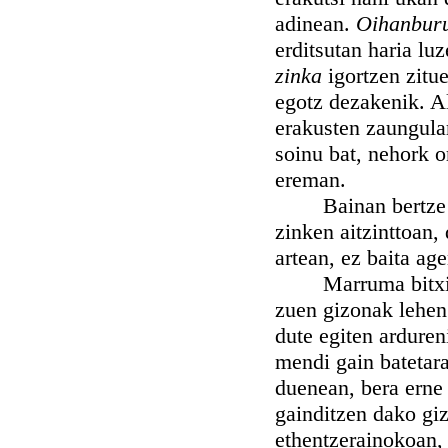
adinean.
Oihanbur
erditsutan haria lu
zinka
igortzen zitu
egotz dezakenik. Al
erakusten zaungula
soinu bat, nehork o
ereman.
Bainan bertze batz
zinken aitzinttoan, 
artean, ez baita age
Marruma bitxi lazg
zuen gizonak lehen
dute egiten ardureni
mendi gain batetara
duenean, bera erne 
gainditzen dako giz
ethentzerainokoan, 