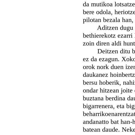
da mutikoa lotsatze
bere odola, heriotz
pilotan bezala han,
Aditzen dugu ere
bethierekotz ezarri
zoin diren aldi hun
Deitzen ditu beder
ez da ezagun. Xok
orok nork duen izen
daukanez hoinbertze
bersu hoberik, nahi
ondar hitzean joite
buztana berdina dau
bigarrenera, eta bi
beharrikoenarentzat
andanatto bat han-h
batean daude. Nekez