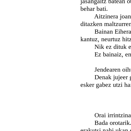
jasangaitz batean o
behar bati.
Aitzinera joani
ditazken maltzurren
Bainan Eiheralart
kantuz, neurtuz hit
Nik ez dituk ezp
Ez bainaiz, ene 
Jendearen oihu, i
Denak jujeer gald
esker gabez utzi ha
Orai irrintzinari
Bada orotarik. On
erakutsi nahi ukan d