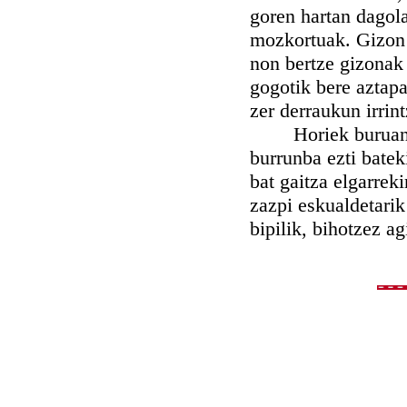
goren hartan dagola
mozkortuak. Gizon 
non bertze gizonak 
gogotik bere aztapa
zer derraukun irrin
Horiek buruan dera
burrunba ezti batek
bat gaitza elgarreki
zazpi eskualdetarik
bipilik, bihotzez a