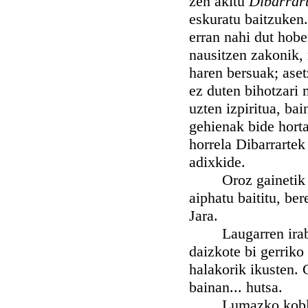
zen akitu
Dibarrar
eskuratu baitzuken.
erran nahi dut hobe
nausitzen zakonik,
haren bersuak; aset
ez duten bihotzari 
uzten izpiritua, ba
gehienak bide horta
horrela Dibarrartek 
adixkide.
Oroz gainetik esk
aiphatu baititu, be
Jara.
Laugarren irabazle
daizkote bi gerriko
halakorik ikusten. 
bainan... hutsa.
Lumazko koblarien