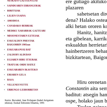
ere gutiago akituko 
NESKATO GAZTEENTZAT
SAINDUAREN ERRANGURAK
plazaren
BIRITXIAK
sahetsetan diren h
LILIEN USAINA
dena? Halako ostea 
AMODIOA
alki hetan ororen k
CANADAKO BERRIAK
MEDIKU XAHARRAK GAZTEARI
Hanitz, hanitz jen
MISIONESTAREN EZTEIAK
eta gibelean, karri
ESKUALDUN PHESTAK
eskualdun herrietar
BAIGORRIN 1905ean
hainbertzeren behar
ESKUARA POXI BAT
ZALDUBY ALDUDAN
bizkitartean, Baigo
EGIAREN HIRU ITXURAK
TRATUAK ORDU BATEZ
ESKUARAREN IKASTEKO
ERIAREN GELA
BASA
Hiru orenetan j
VILLENEUVETTE
Constantin
aita se
URRUNGO LEIHORRETAN
baditut: atsegin han
ospe, holako jaun b
Iturria:
Buruxkak
, Jean Etchepare (Isabel Arrigainen
edizioa). Euskal Editoreen Elkartea, 1991
Taulen gainean, Xu