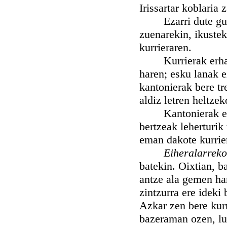
Irissartar koblaria
Ezarri dute gure 
zuenarekin, ikustek
kurrieraren.
Kurrierak erhauts
haren; esku lanak e
kantonierak bere tr
aldiz letren heltze
Kantonierak ez ba
bertzeak leherturik
eman dakote kurrier
Eiheralarrek
batekin. Oixtian, b
antze ala gemen ha
zintzurra ere ideki
Azkar zen bere kurr
bazeraman ozen, luz