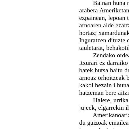
Bainan huna nun, 
arabera Ameriketan 
ezpainean, lepoan t
arnoaren alde ezart
hortaz; xamardunak
Inguratzen dituzte 
tauletarat, behakot
Zendako ordean ez
itxurari ez darraik
batek hutsa baitu d
arnoaz orhoitzeak b
kakol bezain ilhun
hatzeman bere aitzi
Halere, urrikaldur
jujeek, elgarrekin 
Amerikanoari: sar
du gaizoak emailear