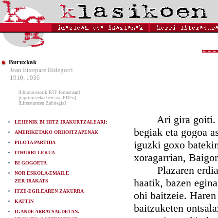
Buruxkak
Jean Etxepare Bidegorri
1910, 1936
[liburua osorik RTF formatuan]
[inprimitzeko bertsioa PDFn]
[Literaturaren Zubitegia]
Ari gira goiti. A
LEHENIK BI HITZ IRAKURTZALEARI:
begiak eta gogoa as
AMERIKETAKO ORHOITZAPENAK
iguzki goxo batekin
PILOTA PARTIDA
ITHURRI LEKUA
xoragarrian, Baigor
BI GOGOETA
Plazaren erdian, b
NOR ESKOLA-EMAILE
haatik, bazen egina
ZER IRAKATS
ITZE-EGILEAREN ZAKURRA
ohi baitzeie. Haren
KATTIN
baitzuketen ontsala
IGANDE ARRATSALDETAN.