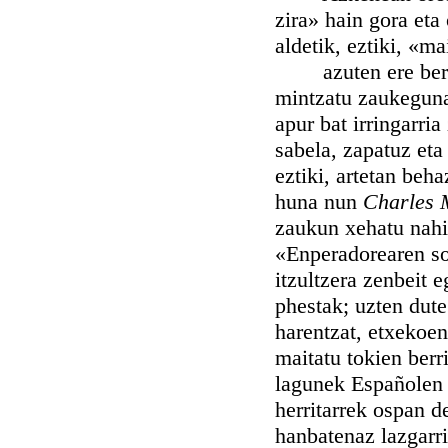
zira» hain gora eta
aldetik, eztiki, «m
azuten ere beren a
mintzatu zaukeguna
apur bat irringarri
sabela, zapatuz eta
eztiki, artetan beh
huna nun
Charles 
zaukun xehatu nahiz
«Enperadorearen sol
itzultzera zenbeit
phestak; uzten dute
harentzat, etxekoen
maitatu tokien berri
lagunek Españolen k
herritarrek ospan d
hanbatenaz lazgarri