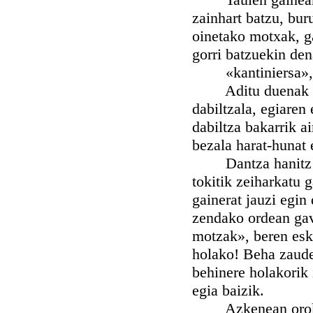
zainhart batzu, bur
oinetako motxak, g
gorri batzuekin den
«kantiniersa», «tx
Aditu duenak zoin
dabiltzala, egiaren
dabiltza bakarrik a
bezala harat-hunat e
Dantza hanitz eman
tokitik zeiharkatu 
gainerat jauzi egi
zendako ordean gav
motzak», beren esku
holako! Beha zauden
behinere holakorik 
egia baizik.
Azkenean orok, el