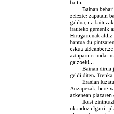
baitu.
Bainan beharien a
zeiezte: zapatain ba
galdua, ez baiteza
irauteko gemenik as
Hirugarrenak aldiz 
hantua du pintzaren
eskua aldeanbertze 
aztaparrer: ondar n
gaizoek!...
Bainan dirua jokat
geldi diten. Trenka
Erasian luzatua da
Auzapezak, bere xap
azkenean plazaren 
Ikusi zinintuzken
ukondoz elgarri, pl