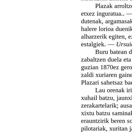
Plazak arroltze ba
etxez inguratua.. —
dutenak, argamasak 
halere lorioa duenik
alharzerik egiten, 
estalgiek. —
Ursui
Buru batean dago e
zabaltzen duela eta
guzian 1870ez gero
zaldi xuriaren gain
Plazari sahetsaz ba
Lau orenak irian 
xuhail batzu, jaunx
zerakartelarik; aus
xixtu batzu saminak
erauntzirik beren s
pilotariak, xuritan j