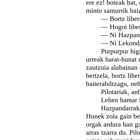
ere ez! boteak bat,
minto samurrik baiz
— Bortz libera b
— Hogoi libera
— Ni Hazpandar
— Ni Lekondarre
Purpurpur higitzen
urreak harat-hunat 
zautzuia alabainan 
bertzela, bortz libe
baiterabiltzagu, ne
Pilotariak, anhar
Lehen hamar kint
Hazpandarrak, hut
Hunek zola gain beh
orgak ardura han ga
arras tzarra du. Pil