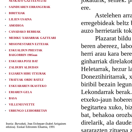
NESKATO GAZTEENTZAT
ere.
SAINDUAREN ERRANGURAK
BIRITXIAK
Astelehen arratsal
LILIEN USAINA
erregebideak beltz 
AMODIOA
auzo herrietarik to
CANADAKO BERRIAK
Plazarat bildu zir
MEDIKU XAHARRAK GAZTEARI
beren abereez, labo
MISIONESTAREN EZTEIAK
ESKUALDUN PHESTAK
herri arau kara ber
BAIGORRIN 1905ean
ginharriak direlako
ESKUARA POXI BAT
Heletarrak, hezur l
ZALDUBY ALDUDAN
EGIAREN HIRU ITXURAK
Doneztihiritarrak, 
TRATUAK ORDU BATEZ
biribil bezain legun
ESKUARAREN IKASTEKO
Lekondarrak berak. 
ERIAREN GELA
etxeko-jaun hobere
BASA
VILLENEUVETTE
begitartea xuko, bi
URRUNGO LEIHORRETAN
bat, behakoa orozba
direlarik, ala daud
Iturria:
Buruxkak
, Jean Etchepare (Isabel Arrigainen
edizioa). Euskal Editoreen Elkartea, 1991
sararazten zituena 