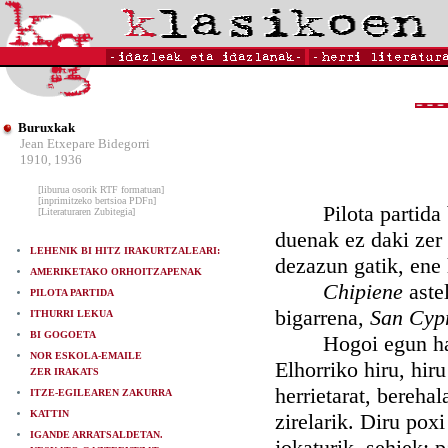
Buruxkak
Jean Etxepare Bidegorri
1910, 1936
[liburua osorik RTF formatuan]
[inprimitzeko bertsioa PDFn]
Pilota partida bat
[Literaturaren Zubitegia]
duenak ez daki zer 
LEHENIK BI HITZ IRAKURTZALEARI:
dezazun gatik, ene
AMERIKETAKO ORHOITZAPENAK
Chipiene
aste
PILOTA PARTIDA
bigarrena,
San Cyp
ITHURRI LEKUA
BI GOGOETA
Hogoi egun hartan
NOR ESKOLA-EMAILE
Elhorriko hiru, hir
ZER IRAKATS
herrietarat, bereha
ITZE-EGILEAREN ZAKURRA
KATTIN
zirelarik. Diru poxi
IGANDE ARRATSALDETAN.
jokaturik, sehiek: 