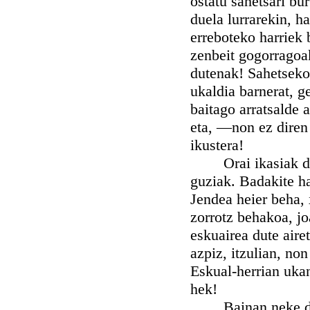
ostatu sahetsari bu
duela lurrarekin, ha
erreboteko harriek b
zenbeit gogorragoak
dutenak! Sahetseko 
ukaldia barnerat, g
baitago arratsalde 
eta, —non ez diren 
ikustera!
Orai ikasiak ditu
guziak. Badakite ha
Jendea heier beha, 
zorrotz behakoa, jo
eskuairea dute aire
azpiz, itzulian, no
Eskual-herrian uka
hek!
Bainan neke da Le