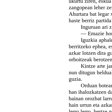
ukurtu ziren, eskua
zangopean leher zez
Ahurtara bat legar 
haste berriz partida
Inguruan ari zeiez
— Emazie hor, zerr
Iguzkia aphaldu b
berritzeko ephea, e
azkar lotzen dira g
orhoitzeak berotzen 
Kintze arte jarrai
nun ditugun helduak
guzia.
Orduan botean den
han ihalozkatzen da
bainan orozbat larr
hain urrun eta azka
lerro lerro, bertze 