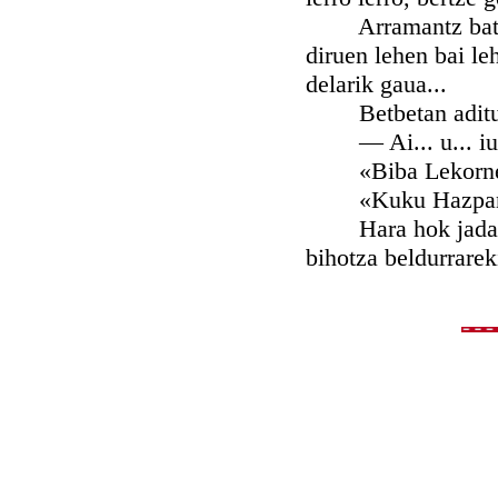
Arramantz bat ora
diruen lehen bai le
delarik gaua...
Betbetan aditu iz
— Ai... u... iu... i
«Biba Lekorne
«Kuku Hazpand
Hara hok jadanik 
bihotza beldurrareki