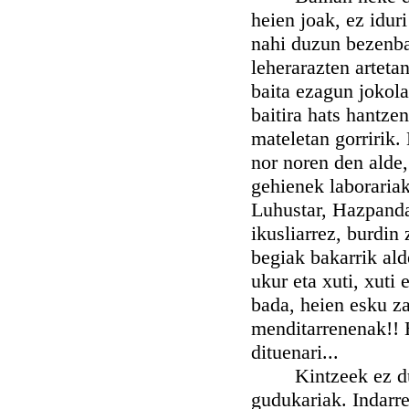
heien joak, ez idur
nahi duzun bezenbat
leherarazten artetan
baita ezagun jokola
baitira hats hantze
mateletan gorririk.
nor noren den alde,
gehienek laborariak
Luhustar, Hazpanda
ikusliarrez, burdin 
begiak bakarrik alde
ukur eta xuti, xuti 
bada, heien esku za
menditarrenenak!! H
dituenari...
Kintzeek ez dute 
gudukariak. Indarre