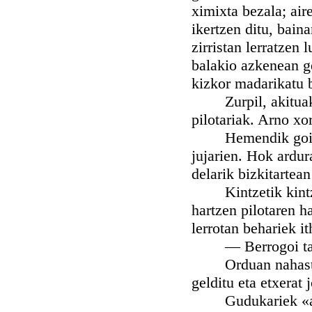
ximixta bezala; air
ikertzen ditu, bain
zirristan lerratzen 
balakio azkenean ge
kizkor madarikatu 
Zurpil, akituak, a
pilotariak. Arno xor
Hemendik goiti, e
jujarien. Hok ardura
delarik bizkitartean
Kintzetik kintzer
hartzen pilotaren h
lerrotan behariek i
— Berrogoi ta ham
Orduan nahasten di
gelditu eta etxerat 
Gudukariek «aitzi