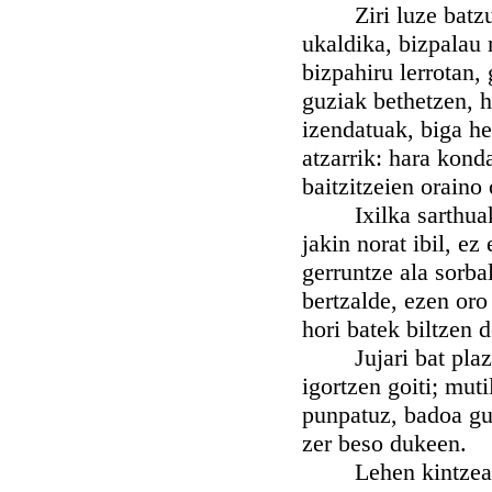
Ziri luze batzu e
ukaldika, bizpalau 
bizpahiru lerrotan,
guziak bethetzen, h
izendatuak, biga he
atzarrik: hara kond
baitzitzeien oraino
Ixilka sarthuak di
jakin norat ibil, e
gerruntze ala sorba
bertzalde, ezen oro 
hori batek biltzen d
Jujari bat plazare
igortzen goiti; muti
punpatuz, badoa gur
zer beso dukeen.
Lehen kintzearen 