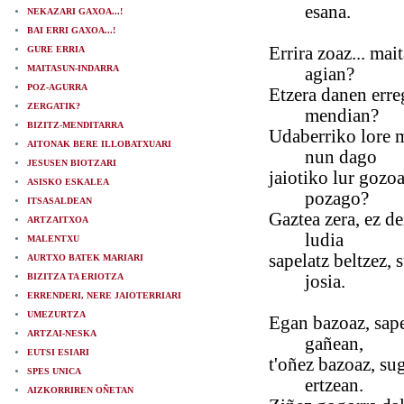
esana.
NEKAZARI GAXOA...!
BAI ERRI GAXOA...!
Errira zoaz... mai
GURE ERRIA
MAITASUN-INDARRA
agian?
POZ-AGURRA
Etzera danen erre
ZERGATIK?
mendian?
BIZITZ-MENDITARRA
Udaberriko lore 
AITONAK BERE ILLOBATXUARI
nun dago
JESUSEN BIOTZARI
jaiotiko lur gozo
ASISKO ESKALEA
pozago?
ITSASALDEAN
Gaztea zera, ez de
ARTZAITXOA
ludia
MALENTXU
sapelatz beltzez, s
AURTXO BATEK MARIARI
BIZITZA TA ERIOTZA
josia.
ERRENDERI, NERE JAIOTERRIARI
UMEZURTZA
Egan bazoaz, sape
ARTZAI-NESKA
gañean,
EUTSI ESIARI
t'oñez bazoaz, su
SPES UNICA
ertzean.
AIZKORRIREN OÑETAN