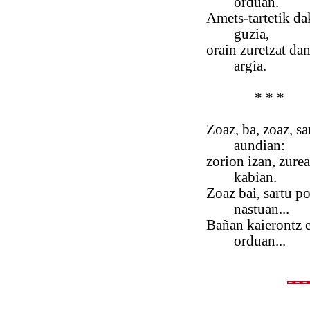
orduan.
Amets-tartetik d
guzia,
orain zuretzat dan
argia.
* * *
Zoaz, ba, zoaz, sar
aundian:
zorion izan, zure
kabian.
Zoaz bai, sartu p
nastuan...
Bañan kaierontz ek
orduan...