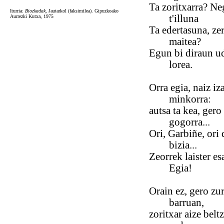
Ta zoritxarra? Ne
Iturria:
Biozkadak
, Jautarkol (faksimilea). Gipuzkoako
t'illuna
Aurrezki Kutxa, 1975
Ta edertasuna, ze
maitea?
Egun bi diraun u
lorea.
Orra egia, naiz iz
minkorra:
autsa ta kea, gero
gogorra...
Ori, Garbiñe, ori 
bizia...
Zeorrek laister e
Egia!
Orain ez, gero zu
barruan,
zoritxar aize beltz