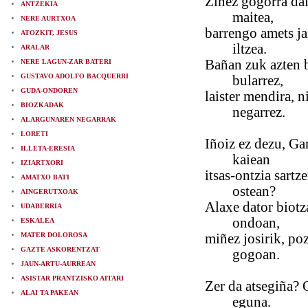
Ziñez gogorra dal
ANTZEKIA
maitea,
NERE AURTXOA
barrengo amets ja
ATOZKIT, JESUS
iltzea.
ARALAR
Bañan zuk azten 
NERE LAGUN-ZAR BATERI
GUSTAVO ADOLFO BACQUERRI
bularrez,
GUDA-ONDOREN
laister mendira, n
BIOZKADAK
negarrez.
ALARGUNAREN NEGARRAK
LORETI
Iñoiz ez dezu, Ga
ILLETA-ERESIA
kaiean
IZIARTXORI
itsas-ontzia sartz
AMATXO BATI
ostean?
AINGERUTXOAK
Alaxe dator biotz
UDABERRIA
ondoan,
ESKALEA
MATER DOLOROSA
miñez josirik, po
GAZTE ASKORENTZAT
gogoan.
JAUN-ARTU-AURREAN
ASISTAR PRANTZISKO AITARI
Zer da atsegiña?
ALAI TA PAKEAN
eguna.