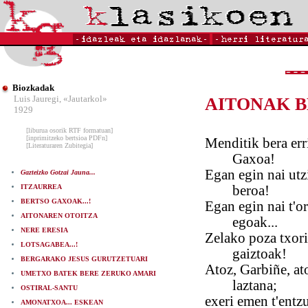
Biozkadak
Luis Jauregi, «Jautarkol»
AITONAK B
1929
[liburua osorik RTF formatuan]
[inprimitzeko bertsioa PDFn]
Menditik bera erri
[Literaturaren Zubitegia]
Gaxoa!
Egan egin nai utz
Gazteizko Gotzai Jauna...
ITZAURREA
beroa!
BERTSO GAXOAK...!
Egan egin nai t'o
AITONAREN OTOITZA
egoak...
NERE ERESIA
Zelako poza txori
LOTSAGABEA...!
gaiztoak!
BERGARAKO JESUS GURUTZETUARI
Atoz, Garbiñe, at
UMETXO BATEK BERE ZERUKO AMARI
laztana;
OSTIRAL-SANTU
exeri emen t'entz
AMONATXOA... ESKEAN