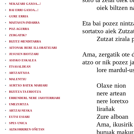
NEKAZARI GAXOA...!
oiek biltzen naiz
BAI ERRI GAXOA...!
GURE ERRIA
Eta bai pozez nintz
MAITASUN-INDARRA
POZ-AGURRA
sortatxo aiek Zutzat
ZERGATIK?
Zutzat zirala pen
BIZITZ-MENDITARRA
AITONAK BERE ILLOBATXUARI
Ama, zergatik ote d
JESUSEN BIOTZARI
atzo or nik pozez ja
ASISKO ESKALEA
ITSASALDEAN
lore mardul-usai
ARTZAITXOA
MALENTXU
Olaxe nion
AURTXO BATEK MARIARI
nere artean
BIZITZA TA ERIOTZA
ERRENDERI, NERE JAIOTERRIARI
nere loretxo
UMEZURTZA
lirañak
ARTZAI-NESKA
Zure alboan
EUTSI ESIARI
Ama, ikusirik
SPES UNICA
AIZKORRIREN OÑETAN
buruak makur