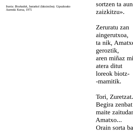
sortzen ta aund
Iturria:
Biozkadak
, Jautarkol (faksimilea). Gipuzkoako
Aurrezki Kutxa, 1975
zaizkitzu».
Zeruratu zan
aingerutxoa,
ta nik, Amatx
geroztik,
aren miñaz mi
atera ditut
loreok biotz-
-mamitik.
Tori, Zuretzat.
Begira zenbat
maite zaitudan
Amatxo...
Orain sorta bat