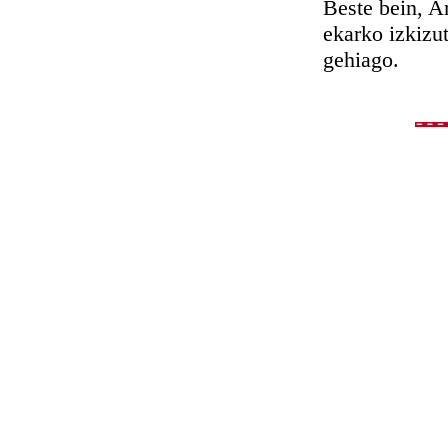
Beste bein, A
ekarko izkizu
gehiago.