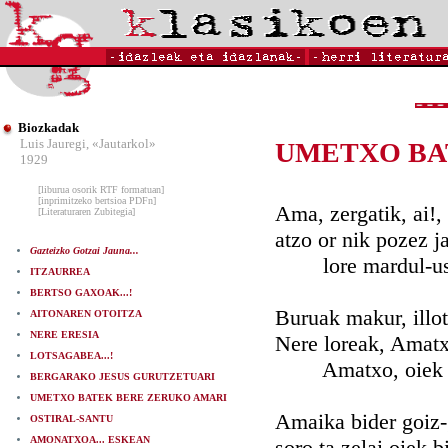
Biozkadak
Luis Jauregi, «Jautarkol»
UMETXO BA
1929
[liburua osorik RTF formatuan]
[inprimitzeko bertsioa PDFn]
Ama, zergatik, ai!,
[Literaturaren Zubitegia]
atzo or nik pozez ja
Gazteizko Gotzai Jauna...
lore mardul-usai
ITZAURREA
BERTSO GAXOAK...!
Buruak makur, illot
AITONAREN OTOITZA
NERE ERESIA
Nere loreak, Amatx
LOTSAGABEA...!
Amatxo, oiek ot
BERGARAKO JESUS GURUTZETUARI
UMETXO BATEK BERE ZERUKO AMARI
Amaika bider goiz-
OSTIRAL-SANTU
AMONATXOA... ESKEAN
soro ta zelai oiek bi