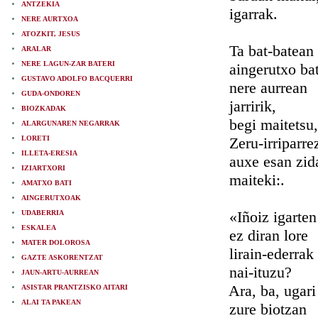
ANTZEKIA
igarrak.
NERE AURTXOA
ATOZKIT, JESUS
Ta bat-batean
ARALAR
NERE LAGUN-ZAR BATERI
aingerutxo ba
GUSTAVO ADOLFO BACQUERRI
nere aurrean
GUDA-ONDOREN
jarririk,
BIOZKADAK
begi maitetsu,
ALARGUNAREN NEGARRAK
LORETI
Zeru-irriparre
ILLETA-ERESIA
auxe esan zid
IZIARTXORI
maiteki:.
AMATXO BATI
AINGERUTXOAK
«Iñoiz igarten
UDABERRIA
ESKALEA
ez diran lore
MATER DOLOROSA
lirain-ederrak
GAZTE ASKORENTZAT
nai-ituzu?
JAUN-ARTU-AURREAN
Ara, ba, ugari
ASISTAR PRANTZISKO AITARI
ALAI TA PAKEAN
zure biotzan