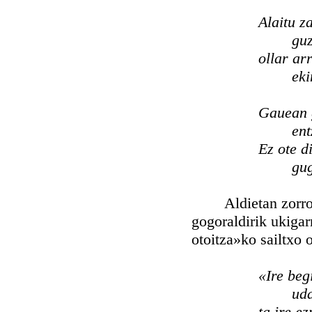
Alaitu za
guz
ollar ar
eki
Gauean g
ent
Ez ote d
gu
Aldietan zorrotza 
gogoraldirik ukigar
otoitza»ko sailtxo o
«Ire beg
uda
ta ire e