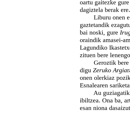
oartu gaitezke gur
dagiztela berak ere
Liburu onen egill
gaztetandik ezagutu
bai noski, gure
Iru
oraindik amasei-am
Lagundiko Ikastetx
zituen bere lenengo
Geroztik bere luma
digu
Zeruko Argia
r
onen olerkiaz pozik
Esnalearen sariketa
Au guziagatik etz
ibiltzea. Ona ba, ar
esan niona dasaizu