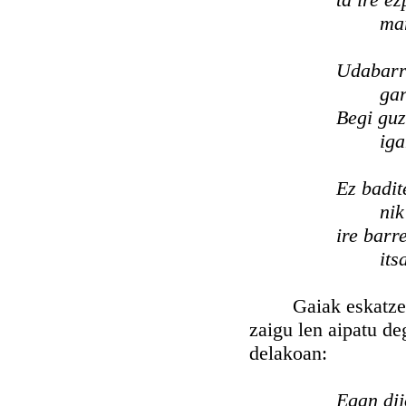
mar
Udabarr
gar
Begi guz
iga
Ez badit
nik
ire barr
its
Gaiak eskatzen di
zaigu len aipatu d
delakoan:
Egan dij