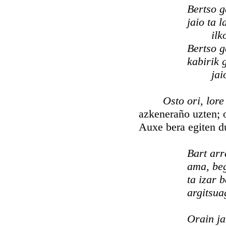
Bertso g
jaio ta l
ilk
Bertso 
kabirik 
jai
Osto ori, lor
azkeneraño uzten; 
Auxe bera egiten du
Bart arr
ama, be
ta izar 
argitsua
Orain ja