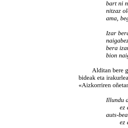
bart ni 
nitzaz o
ama, beg
Izar ber
naigabez
bera iza
bion nai
Alditan bere gogo
bideak eta irakurle
«Aizkorriren oñeta
Illundu 
ez 
auts-bea
ez 