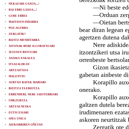
NEKAZARI GAXOA...!
—Ni beste edozei
BAI ERRI GAXOA...!
—Orduan zergatik
GURE ERRIA
—Oietan bertso as
MAITASUN-INDARRA
POZ-AGURRA
bear diran legean e
ZERGATIK?
agertzen dutena dak
BIZITZ-MENDITARRA
Nere adiskidearen
AITONAK BERE ILLOBATXUARI
itzontzikeri utsa i
JESUSEN BIOTZARI
orrenbeste bertsolar
ASISKO ESKALEA
ITSASALDEAN
Gizon ikasietan n
ARTZAITXOA
gabetan ainbeste di
MALENTXU
Korapillo auxe na
AURTXO BATEK MARIARI
onerako.
BIZITZA TA ERIOTZA
ERRENDERI, NERE JAIOTERRIARI
Korapillo auxe da
UMEZURTZA
galtzen dutela berez
ARTZAI-NESKA
irudimenaren ezatas
EUTSI ESIARI
askoren neurtitzak 
SPES UNICA
AIZKORRIREN OÑETAN
Zergatik ote da b