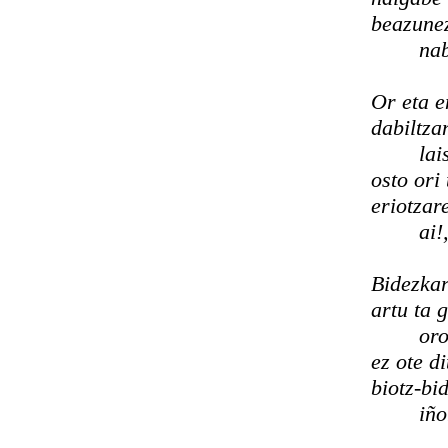
beazune
nab
Or eta e
dabiltza
lai
osto ori
eriotzar
ai!
Bidezkar
artu ta 
oro
ez ote d
biotz-bi
iño