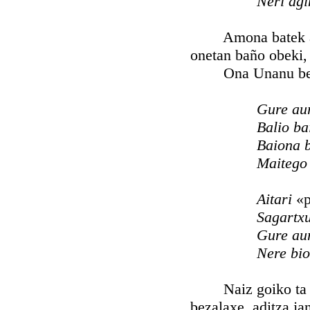
Neri ag
Amona batek aurra
onetan baño obeki, 
Ona Unanu berean
Gure au
Balio ba
Baiona b
Maitego 
Aitari
«p
Sagartx
Gure aur
Nere bio
Naiz goiko ta naiz
bezalaxe, aditza ja