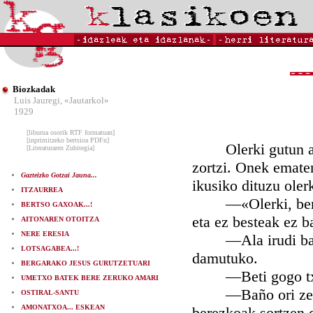
Biozkadak
Luis Jauregi, «Jautarkol»
1929
[liburua osorik RTF formatuan]
[inprimitzeko bertsioa PDFn]
Olerki gutun au e
[Literaturaren Zubitegia]
zortzi. Onek ematen
Gazteizko Gotzai Jauna...
ikusiko dituzu oler
ITZAURREA
—«Olerki, bertso l
BERTSO GAXOAK...!
eta ez besteak ez b
AITONAREN OTOITZA
NERE ERESIA
—Ala irudi balitz
LOTSAGABEA...!
damutuko.
BERGARAKO JESUS GURUTZETUARI
—Beti gogo txarre
UMETXO BATEK BERE ZERUKO AMARI
—Baño ori zergati
OSTIRAL-SANTU
AMONATXOA... ESKEAN
berezkoak sortzen di