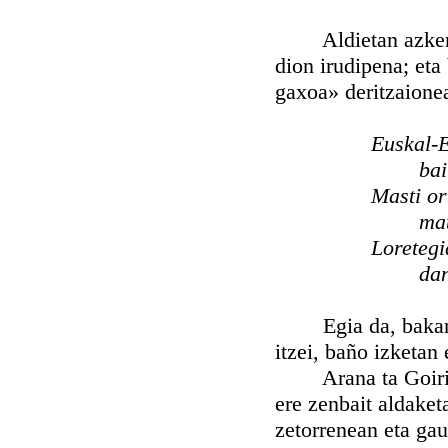
Aldietan azkenera
dion irudipena; eta 
gaxoa» deritzaione
Euskal-E
bai
Masti or
mat
Loretegi
dan
Egia da, bakaneta
itzei, baño izketan 
Arana ta Goirik ez
ere zenbait aldaket
zetorrenean eta gau