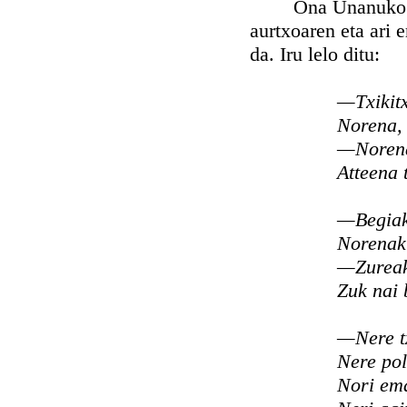
Ona Unanuko andr
aurtxoaren eta ari 
da. Iru lelo ditu:
—Txikitx
Norena,
—Norena
Atteena 
—Begiak 
Norenak
—Zureak
Zuk nai 
—Nere tx
Nere pol
Nori em