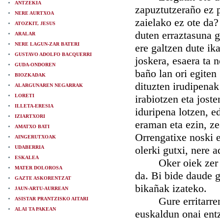
ANTZEKIA
zapuztutzeraño ez p
NERE AURTXOA
zaielako ez ote da?
ATOZKIT, JESUS
duten erraztasuna g
ARALAR
NERE LAGUN-ZAR BATERI
ere galtzen dute ik
GUSTAVO ADOLFO BACQUERRI
joskera, esaera ta 
GUDA-ONDOREN
baño lan ori egiten
BIOZKADAK
dituzten irudipenak
ALARGUNAREN NEGARRAK
LORETI
irabiotzen eta joste
ILLETA-ERESIA
iduripena lotzen, e
IZIARTXORI
eraman eta ezin, ze
AMATXO BATI
Orrengatixe noski e
AINGERUTXOAK
olerki gutxi, nere 
UDABERRIA
ESKALEA
Oker oiek zer bid
MATER DOLOROSA
da. Bi bide daude g
GAZTE ASKORENTZAT
bikañak izateko.
JAUN-ARTU-AURREAN
Gure erritarren be
ASISTAR PRANTZISKO AITARI
ALAI TA PAKEAN
euskaldun onai entz