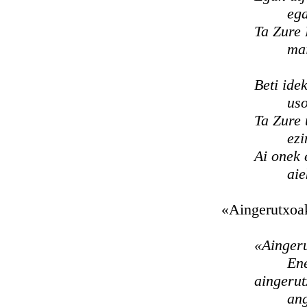
ega
Ta Zure 
mai
Beti ide
uso
Ta Zure 
ezi
Ai onek 
aie
«Aingerutxoak» i
«Aingeru
Ene
aingerut
ang