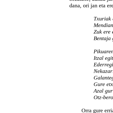
dana, ori jan eta er
Txuriak 
Mendian
Zuk ere 
Bentaja 
Pikuaren
Itzal egi
Ederregi
Nekazari
Galanteg
Gure et
Azal gur
Otz-bero
Orra gure erriaren