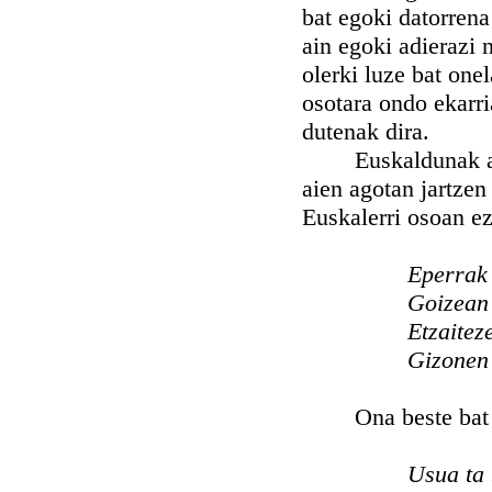
bat egoki datorrena
ain egoki adierazi 
olerki luze bat one
osotara ondo ekarri
dutenak dira.
Euskaldunak aldiet
aien agotan jartzen 
Euskalerri osoan ez
Eperrak 
Goizean 
Etzaiteze
Gizonen 
Ona beste bat Li
Usua ta 