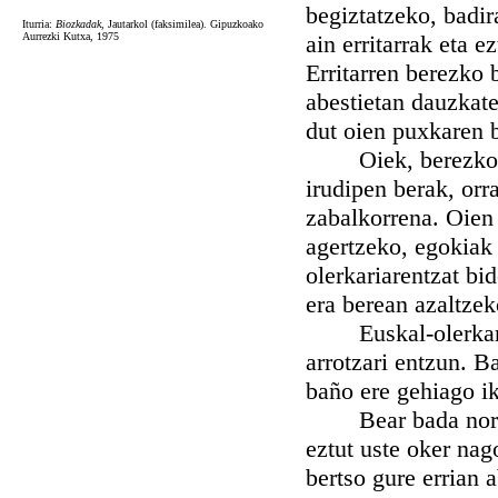
begiztatzeko, badir
Iturria:
Biozkadak
, Jautarkol (faksimilea). Gipuzkoako
Aurrezki Kutxa, 1975
ain erritarrak eta 
Erritarren berezko 
abestietan dauzkat
dut oien puxkaren b
Oiek, berezko etor
irudipen berak, orra
zabalkorrena. Oien 
agertzeko, egokiak
olerkariarentzat bi
era berean azaltzek
Euskal-olerkari on
arrotzari entzun. B
baño ere gehiago ik
Bear bada norbait
eztut uste oker nag
bertso gure errian 