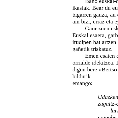
Baño euskal-olerk
ikasiak. Bear du e
bigarren gauza, au 
ain bizi, erraz eta 
Gaur zuen eskueta
Euskal esaera, garb
irudipen bat artzen
gañetik triskatuz.
Emen esaten degu
orrialde idekitzea. 
digun bere «Bertso
bildurik
emango:
Udazken
zugaitz-
lur
naigabe 