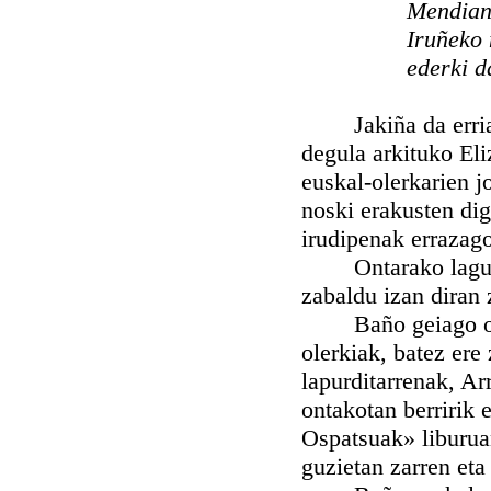
Mendian
Iruñeko 
ederki d
Jakiña da erriaren
degula arkituko El
euskal-olerkarien j
noski erakusten dig
irudipenak errazago
Ontarako lagund
zabaldu izan diran 
Baño geiago orain
olerkiak, batez ere
lapurditarrenak, Ar
ontakotan berririk
Ospatsuak» liburuan
guzietan zarren eta