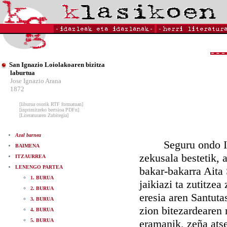
San Ignazio Loiolakoaren bizitza
laburtua
Jose Ignazio Arana
1872
[liburua osorik RTF formatuan]
[inprimitzeko bertsioa PDFn]
[Literaturaren Zubitegia]
Azal barnea
Seguru ondo Inazi
BAIMENA
zekusala bestetik, 
ITZAURREA
LENENGO PARTEA
bakar-bakarra Aita 
1. BURUA
jaikiazi ta zutitzea
2. BURUA
eresia aren Santuta
3. BURUA
zion bitezardearen 
4. BURUA
5. BURUA
eramanik, zeña atse