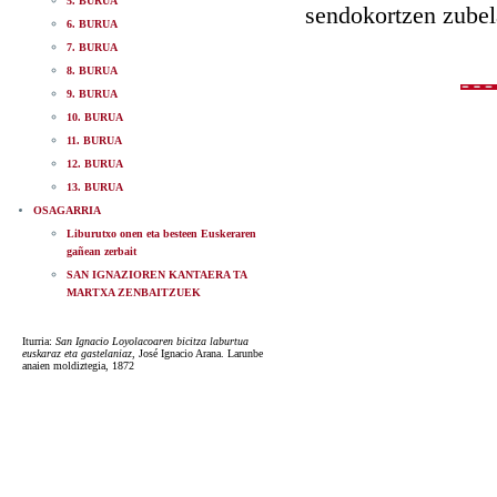
5. BURUA
sendokortzen zubel
6. BURUA
7. BURUA
8. BURUA
9. BURUA
10. BURUA
11. BURUA
12. BURUA
13. BURUA
OSAGARRIA
Liburutxo onen eta besteen Euskeraren
gañean zerbait
SAN IGNAZIOREN KANTAERA TA
MARTXA ZENBAITZUEK
Iturria:
San Ignacio Loyolacoaren bicitza laburtua
euskaraz eta gastelaniaz
, José Ignacio Arana. Larunbe
anaien moldiztegia, 1872