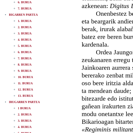
6. BURUA
azkenean:
Digitus 
7. BURUA
Onenbestez bere o
BIGARREN PARTEA
eta beargarik andie
1. BURUA
berak, irurak alabañ
2. BURUA
3. BURUA
batez ere beren bur
4. BURUA
kardenala.
5. BURUA
Ordea Jaungoikoak
6. BURUA
zeukanaren erregu t
7. BURUA
8. BURUA
Jainkoaren aurrera 
9. BURUA
bererako zenbat mil
10. BURUA
oso bere iritzia al
11. BURUA
ta mendean daude; e
12. BURUA
13. BURUA
bitezarde edo istit
IRUGARREN PARTEA
gañean irakurten zi
1 BURUA
modu onetantxe lee
2. BURUA
Bikarioagan bitarte
3. BURUA
4. BURUA
«Regiminis militant