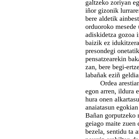
galtzeko zoriyan eg
iñor gizonik lurrar
bere aldetik ainbes
orduoroko mesede ug
adiskidetza gozoa i
baizik ez idukitzer
presondegi onetatik
pensatzearekin baka
zan, bere begi-ertz
labañak eziñ geldia
Ordea arestian iku
egon arren, ildura 
hura onen alkartasu
anaiatasun egokian 
Bañan gorputzeko m
geiago maite zuen d
bezela, sentidu ta a