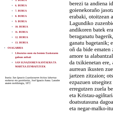
5. BURUA
berezi ta andiena i
6. BURUA
goienekoraño jasotz
7. BURUA
erabaki, otoitzean 
8. BURUA
9. BURUA
Lagundiko zuzenbid
10. BURUA
andikoren batek era
11. BURUA
beraganatu bagerik,
12. BURUA
ganatu bagetanik; e
13. BURUA
oñ da bide ematen 
OSAGARRIA
Liburutxo onen eta besteen Euskeraren
amore ta alabantzal
gañean zerbait
da txikienetan ere,
SAN IGNAZIOREN KANTAERA TA
MARTXA ZENBAITZUEK
aurrean ikusten zue
jartzen zitzaion; o
Iturria:
San Ignacio Loyolacoaren bicitza laburtua
euskaraz eta gastelaniaz
, José Ignacio Arana. Larunbe
ezpazuen utsegitez e
anaien moldiztegia, 1872
erregutzen zuela be
eta Kristau-agiñtar
doatsutasuna dagoal
eta negar-malko-itu