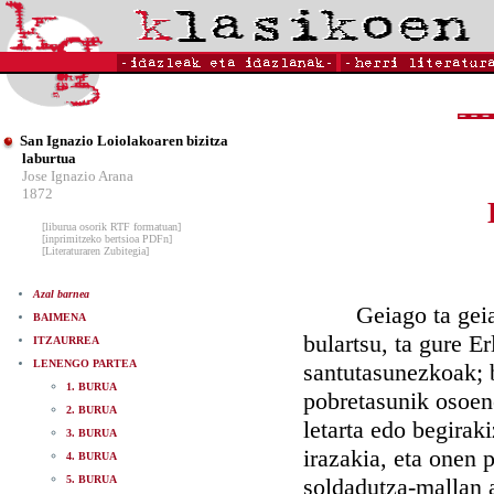
San Ignazio Loiolakoaren bizitza
laburtua
Jose Ignazio Arana
1872
[liburua osorik RTF formatuan]
[inprimitzeko bertsioa PDFn]
[Literaturaren Zubitegia]
Azal barnea
Geiago ta geiago 
BAIMENA
bulartsu, ta gure Er
ITZAURREA
LENENGO PARTEA
santutasunezkoak; 
1. BURUA
pobretasunik osoen
2. BURUA
letarta edo begira
3. BURUA
irazakia, eta onen
4. BURUA
5. BURUA
soldadutza-mallan a