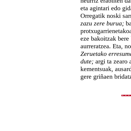
neurriz erabilten d
eta agintari edo gid
Orregatik noski sar
zazu zere burua;
b
protxugarrienetako
eze bakoitzak bere 
aurreratzea. Eta, n
Zeruetako erresuma
dute;
argi ta zearo 
kementsuak, ausard
gere griñaen bridat