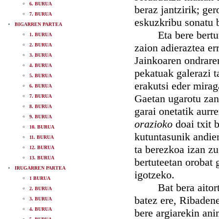
6. BURUA
beraz jantzirik; ge
7. BURUA
eskuzkribu sonatu 
BIGARREN PARTEA
Eta bere bertute 
1. BURUA
zaion adieraztea er
2. BURUA
3. BURUA
Jainkoaren ondraren
4. BURUA
pekatuak galerazi t
5. BURUA
erakutsi eder mirag
6. BURUA
Gaetan ugarotu zan 
7. BURUA
8. BURUA
garai onetatik aurr
9. BURUA
orazioko
doai txit 
10. BURUA
kutuntasunik andien
11. BURUA
ta berezkoa izan z
12. BURUA
13. BURUA
bertuteetan orobat 
IRUGARREN PARTEA
igotzeko.
1 BURUA
Bat bera aitortzen
2. BURUA
batez ere, Ribadene
3. BURUA
4. BURUA
bere argiarekin an