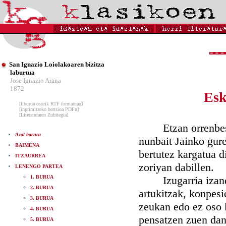
San Ignazio Loiolakoaren bizitza
laburtua
Jose Ignazio Arana
1872
Esk
[liburua osorik RTF formatuan]
[inprimitzeko bertsioa PDFn]
[Literaturaren Zubitegia]
Etzan orrenbester
Azal barnea
nunbait Jainko gure
BAIMENA
bertutez kargatua d
ITZAURREA
zoriyan dabillen.
LENENGO PARTEA
1. BURUA
Izugarria izandu z
2. BURUA
artukitzak, konpesio
3. BURUA
zeukan edo ez oso k
4. BURUA
pensatzen zuen dana
5. BURUA