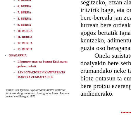
5. BURUA
segitzeko, etzan al
6. BURUA
iritzirik bage, eta 
7. BURUA
bere-bereala jan ze
8. BURUA
lurrean bere ordeak
9. BURUA
gogoz bertatik Igna
10. BURUA
11. BURUA
kentzeko, adimentu
12. BURUA
guzia oso beragana
13. BURUA
Onela saristatu z
OSAGARRIA
doaiyakin bere serb
Liburutxo onen eta besteen Euskeraren
gañean zerbait
eramandako neke ta 
SAN IGNAZIOREN KANTAERA TA
biotz-ontasun ta em
MARTXA ZENBAITZUEK
bere protxu ezereng
Iturria:
San Ignacio Loyolacoaren bicitza laburtua
andienerako.
euskaraz eta gastelaniaz
, José Ignacio Arana. Larunbe
anaien moldiztegia, 1872