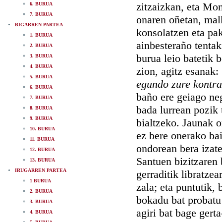
zitzaizkan, eta Mon
6. BURUA
7. BURUA
onaren oñetan, malk
BIGARREN PARTEA
konsolatzen eta pak
1. BURUA
ainbesteraño tentak
2. BURUA
burua leio batetik 
3. BURUA
4. BURUA
zion, agitz esanak:
5. BURUA
egundo zure kontra 
6. BURUA
baño ere geiago ne
7. BURUA
bada lurrean pozik 
8. BURUA
9. BURUA
bialtzeko. Jaunak o
10. BURUA
ez bere onerako bai
11. BURUA
ondorean bera izate
12. BURUA
Santuen bizitzaren 
13. BURUA
IRUGARREN PARTEA
gerraditik libratze
1 BURUA
zala; eta puntutik, 
2. BURUA
bokadu bat probatu 
3. BURUA
agiri bat bage gert
4. BURUA