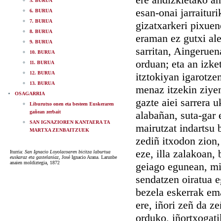
5. BURUA
esan-onai jarraitur
6. BURUA
7. BURUA
gizatxarkeri pixuen
8. BURUA
eraman ez gutxi ale
9. BURUA
sarritan, Aingerue
10. BURUA
orduan; eta an izke
11. BURUA
12. BURUA
itztokiyan igarotzen
13. BURUA
menaz itzekin ziyen
OSAGARRIA
gazte aiei sarrera 
Liburutxo onen eta besteen Euskeraren
gañean zerbait
alabañan, suta-gar 
SAN IGNAZIOREN KANTAERA TA
mairutzat indartsu 
MARTXA ZENBAITZUEK
zediñ itxodon zion,
eze, illa zalakoan, 
Iturria:
San Ignacio Loyolacoaren bicitza laburtua
euskaraz eta gastelaniaz
, José Ignacio Arana. Larunbe
anaien moldiztegia, 1872
geiago egunean, mi
sendatzen oiratua e
bezela eskerrak ema
ere, iñori zeñ da z
orduko, iñortxogati