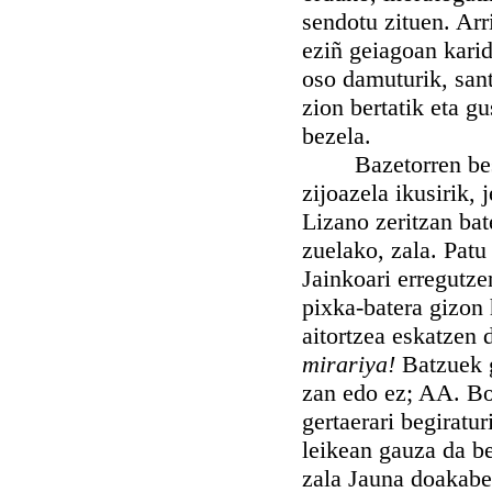
sendotu zituen. Arr
eziñ geiagoan karid
oso damuturik, san
zion bertatik eta g
bezela.
Bazetorren beste b
zijoazela ikusirik, 
Lizano zeritzan bat
zuelako, zala. Patu
Jainkoari erregutze
pixka-batera gizon
aitortzea eskatzen 
mirariya!
Batzuek 
zan edo ez; AA. Bo
gertaerari begiratur
leikean gauza da be
zala Jauna doakabe 