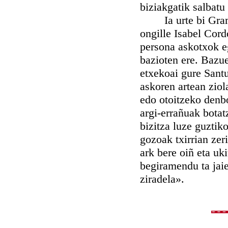
biziakgatik salbatu
Ia urte bi Gramat
ongille Isabel Cord
persona askotxok e
bazioten ere. Bazu
etxekoai gure Santu
askoren artean ziola
edo otoitzeko denbo
argi-errañuak botat
bizitza luze guztik
gozoak txirrian zer
ark bere oiñ eta uki
begiramendu ta jai
ziradela».