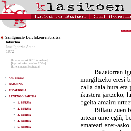
San Ignazio Loiolakoaren bizitza
laburtua
Jose Ignazio Arana
1872
[liburua osorik RTF formatuan]
[inprimitzeko bertsioa PDFn]
[Literaturaren Zubitegia]
Bazetorren Ignazi
murgiltzeko eresi b
Azal barnea
BAIMENA
zalla dala hura eta
ITZAURREA
ikastera jartzeko, 
LENENGO PARTEA
ogeita amairu urtee
1. BURUA
Billatu zuen bada
2. BURUA
3. BURUA
artean ume egiñ, be
4. BURUA
emateari ezer-asko 
5. BURUA