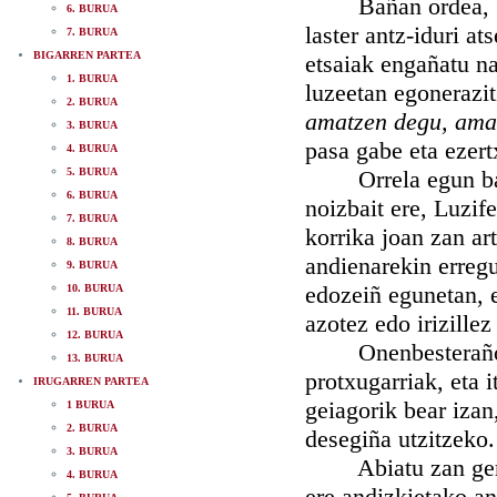
Bañan ordea, berbo
6. BURUA
laster antz-iduri a
7. BURUA
BIGARREN PARTEA
etsaiak engañatu na
1. BURUA
luzeetan egonerazit
2. BURUA
amatzen degu, amat
3. BURUA
pasa gabe eta ezert
4. BURUA
5. BURUA
Orrela egun batzue
6. BURUA
noizbait ere, Luzif
7. BURUA
korrika joan zan ar
8. BURUA
andienarekin erregu
9. BURUA
edozeiñ egunetan, e
10. BURUA
11. BURUA
azotez edo irizille
12. BURUA
Onenbesteraño al 
13. BURUA
protxugarriak, eta 
IRUGARREN PARTEA
geiagorik bear izan
1 BURUA
2. BURUA
desegiña utzitzeko.
3. BURUA
Abiatu zan geroxe
4. BURUA
ere andizkietako a