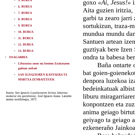
5. BURUA
goxo
«Ai, Jesus!»
i
6. BURUA
Aita guzien iritzia
7. BURUA
garbi ta zearo jarri
8. BURUA
sortukizun, traza-m
9. BURUA
mundua mundu dan a
10. BURUA
11. BURUA
Santuen artean izen
12. BURUA
guztiyak bere Izen 
13. BURUA
ondra ta babesa ber
OSAGARRIA
Baña ontarte ori 
Liburutxo onen eta besteen Euskeraren
gañean zerbait
bat goien-goienekot
SAN IGNAZIOREN KANTAERA TA
denpora luzekoa iz
MARTXA ZENBAITZUEK
bedeinkatuak albist
Iturria:
San Ignacio Loyolacoaren bicitza laburtua
liburu miragarriare
euskaraz eta gastelaniaz
, José Ignacio Arana. Larunbe
anaien moldiztegia, 1872
konpontzen eta zuz
anima geiago birtute
geiyago ta geiago a
ezkeneraño Jainkoa