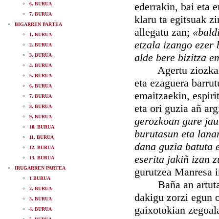
ederrakin, bai eta 
6. BURUA
7. BURUA
klaru ta egitsuak z
BIGARREN PARTEA
allegatu zan;
«bald
1. BURUA
etzala izango ezer 
2. BURUA
alde bere bizitza e
3. BURUA
4. BURUA
Agertu ziozkan or
5. BURUA
eta ezaguera barrut
6. BURUA
emaitzaekin, espiri
7. BURUA
eta ori guzia añ ar
8. BURUA
9. BURUA
gerozkoan gure jau
10. BURUA
burutasun eta lana
11. BURUA
dana guzia batuta 
12. BURUA
eserita jakiñ izan 
13. BURUA
IRUGARREN PARTEA
gurutzea Manresa i
1 BURUA
Baña an artutako 
2. BURUA
dakigu zorzi egun 
3. BURUA
gaixotokian zegoala
4. BURUA