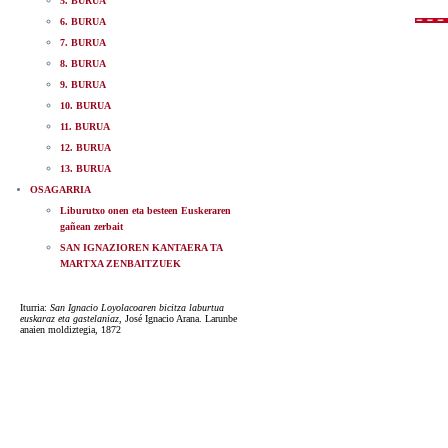
5. BURUA
6. BURUA
7. BURUA
8. BURUA
9. BURUA
10. BURUA
11. BURUA
12. BURUA
13. BURUA
OSAGARRIA
Liburutxo onen eta besteen Euskeraren
gañean zerbait
SAN IGNAZIOREN KANTAERA TA
MARTXA ZENBAITZUEK
Iturria:
San Ignacio Loyolacoaren bicitza laburtua
euskaraz eta gastelaniaz
, José Ignacio Arana. Larunbe
anaien moldiztegia, 1872