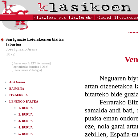
San Ignazio Loiolakoaren bizitza
laburtua
Jose Ignazio Arana
1872
Ven
[liburua osorik RTF formatuan]
[inprimitzeko bertsioa PDFn]
[Literaturaren Zubitegia]
Neguaren biyotzean
Azal barnea
artan otzenetakoa 
BAIMENA
bitarteko bide guzi
ITZAURREA
Ferrarako Eliza b
LENENGO PARTEA
1. BURUA
samalda andi bati, 
2. BURUA
puxka eman ondorea
3. BURUA
eze, nola garai art
4. BURUA
zebillen, España-ta
5. BURUA