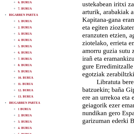
ustekabean iritxi za
6. BURUA
7. BURUA
arturik, arabakiak a
BIGARREN PARTEA
Kapitana-gana erama
1. BURUA
eta egiten ziozkate
2. BURUA
eranzuten etzien, a
3. BURUA
4. BURUA
ziotelako, errieta 
5. BURUA
amorru guzia sutu z
6. BURUA
irañ eta eramankizun
7. BURUA
gure Erredimitzall
8. BURUA
9. BURUA
egotziak zerabiltzk
10. BURUA
Libratuta bereala,
11. BURUA
batzuekin; baña Gip
12. BURUA
ere an urrekoa eta 
13. BURUA
IRUGARREN PARTEA
geiagorik ezer eman
1 BURUA
nundikan gero Espa
2. BURUA
garizuman ederki Ba
3. BURUA
4. BURUA