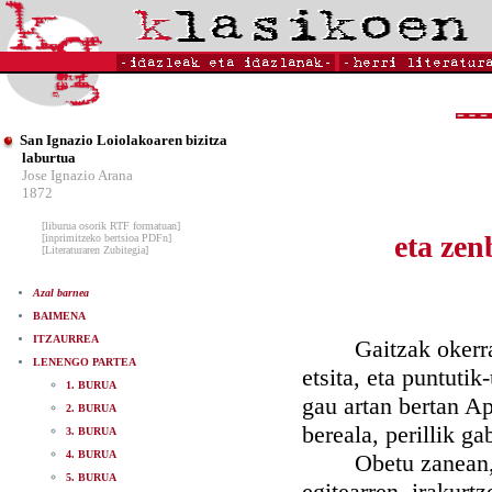
San Ignazio Loiolakoaren bizitza
laburtua
Jose Ignazio Arana
1872
[liburua osorik RTF formatuan]
eta zen
[inprimitzeko bertsioa PDFn]
[Literaturaren Zubitegia]
Azal barnea
BAIMENA
ITZAURREA
Gaitzak okerrago
LENENGO PARTEA
etsita, eta puntutik
1. BURUA
gau artan bertan Ap
2. BURUA
bereala, perillik ga
3. BURUA
4. BURUA
Obetu zanean, gai
5. BURUA
egitearren, irakurt