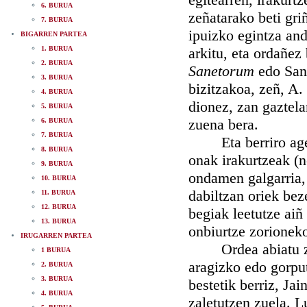
6. BURUA
zeñatarako beti gr
7. BURUA
ipuizko egintza and
BIGARREN PARTEA
1. BURUA
arkitu, eta ordañez
2. BURUA
Sanetorum
edo Sant
3. BURUA
bizitzakoa, zeñ, A.
4. BURUA
dionez, zan gaztela
5. BURUA
zuena bera.
6. BURUA
7. BURUA
Eta berriro ager-
8. BURUA
onak irakurtzeak (n
9. BURUA
ondamen galgarria,
10. BURUA
dabiltzan oriek bez
11. BURUA
12. BURUA
begiak leetutze aiñ
13. BURUA
onbiurtze zorioneko
IRUGARREN PARTEA
Ordea abiatu zan 
1 BURUA
aragizko edo gorpu
2. BURUA
3. BURUA
bestetik berriz, Ja
4. BURUA
zaletutzen zuela. L