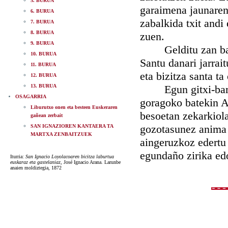
5. BURUA
garaimena jaunarena
6. BURUA
zabalkida txit andi
7. BURUA
8. BURUA
zuen.
9. BURUA
Gelditu zan bada,
10. BURUA
Santu danari jarrai
11. BURUA
eta bizitza santa ta
12. BURUA
13. BURUA
Egun gitxi-barru o
OSAGARRIA
goragoko batekin Ai
Liburutxo onen eta besteen Euskeraren
besoetan zekarkiola
gañean zerbait
gozotasunez anima a
SAN IGNAZIOREN KANTAERA TA
MARTXA ZENBAITZUEK
aingeruzkoz edertu 
egundaño zirika edo
Iturria:
San Ignacio Loyolacoaren bicitza laburtua
euskaraz eta gastelaniaz
, José Ignacio Arana. Larunbe
anaien moldiztegia, 1872