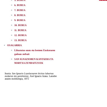
5. BURUA
6. BURUA
7. BURUA
8. BURUA
9. BURUA
10. BURUA
11. BURUA
12. BURUA
13. BURUA
OSAGARRIA
Liburutxo onen eta besteen Euskeraren
gañean zerbait
SAN IGNAZIOREN KANTAERA TA
MARTXA ZENBAITZUEK
Iturria:
San Ignacio Loyolacoaren bicitza laburtua
euskaraz eta gastelaniaz
, José Ignacio Arana. Larunbe
anaien moldiztegia, 1872