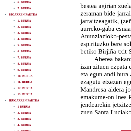
6. BURUA
bestea agirian zuel
7. BURUA
zeraman bide-jarrai
BIGARREN PARTEA
jarraitzeagatik, (z
1. BURUA
aurreko-gaba esnaa
2. BURUA
3. BURUA
Anunziazioko-pesta
4. BURUA
espirituzko bere so
5. BURUA
betiko Birjiña-txit
6. BURUA
Aberea bakardegi 
7. BURUA
8. BURUA
izan zituen ezpata e
9. BURUA
eta egun andi hura 
10. BURUA
ezagutu etzezan eg
11. BURUA
Mandresa-aldera jo
12. BURUA
13. BURUA
emakume-on Ines Pas
IRUGARREN PARTEA
jendearekin jetxitze
1 BURUA
zuen Santa Luciako
2. BURUA
3. BURUA
4. BURUA