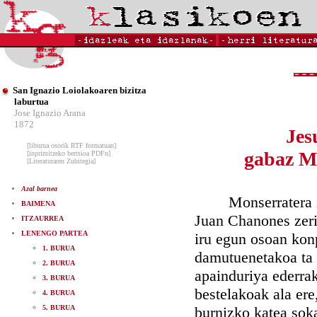
San Ignazio Loiolakoaren bizitza
laburtua
Jose Ignazio Arana
1872
Jes
[liburua osorik RTF formatuan]
gabaz Mo
[inprimitzeko bertsioa PDFn]
[Literaturaren Zubitegia]
Azal barnea
Monserratera igar
BAIMENA
Juan Chanones zeri
ITZAURREA
LENENGO PARTEA
iru egun osoan konp
1. BURUA
damutuenetakoa ta b
2. BURUA
apainduriya ederra
3. BURUA
bestelakoak ala ere
4. BURUA
5. BURUA
burnizko katea sok