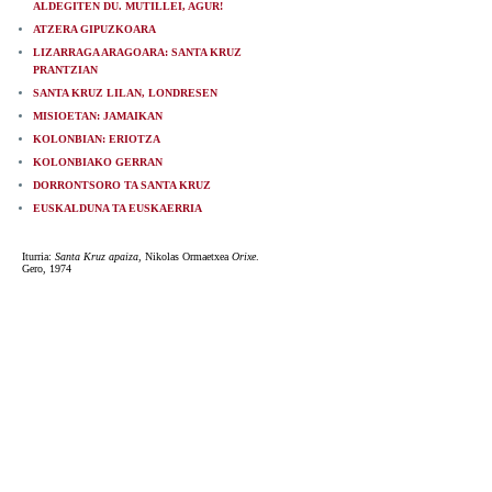
ALDEGITEN DU. MUTILLEI, AGUR!
ATZERA GIPUZKOARA
LIZARRAGA ARAGOARA: SANTA KRUZ
PRANTZIAN
SANTA KRUZ LILAN, LONDRESEN
MISIOETAN: JAMAIKAN
KOLONBIAN: ERIOTZA
KOLONBIAKO GERRAN
DORRONTSORO TA SANTA KRUZ
EUSKALDUNA TA EUSKAERRIA
Iturria:
Santa Kruz apaiza
, Nikolas Ormaetxea
Orixe
.
Gero, 1974