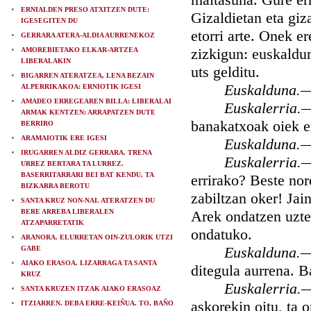
ERNIALDEN PRESO ATXITZEN DUTE:
Gizaldietan eta giz
IGESEGITEN DU
etorri arte. Onek e
GERRARA ATERA-ALDIA AURRENEKOZ
zizkigun: euskaldun
AMOREBIETAKO ELKAR-ARTZEA
LIBERALAKIN
uts gelditu.
BIGARREN ATERATZEA, LENA BEZAIN
Euskalduna.
ALPERRIKAKOA: ERNIOTIK IGESI
AMADEO ERREGEAREN BILLA: LIBERALAI
Euskalerria.
ARMAK KENTZEN: ARRAPATZEN DUTE
banakatxoak oiek e
BERRIRO
ARAMAIOTIK ERE IGESI
Euskalduna.
IRUGARREN ALDIZ GERRARA. TRENA
Euskalerria.
URREZ BERTARA TA LURREZ.
BASERRITARRARI BEI BAT KENDU, TA
errirako? Beste no
BIZKARRA BEROTU
zabiltzan oker! Jai
SANTA KRUZ NON-NAI. ATERATZEN DU
BERE ARREBA LIBERALEN
Arek ondatzen uzte
ATZAPARRETATIK
ondatuko.
ARANORA. ELURRETAN OIN-ZULORIK UTZI
Euskalduna.
GABE
AIAKO ERASOA. LIZARRAGA TA SANTA
ditegula aurrena. 
KRUZ
Euskalerria.
SANTA KRUZEN ITZAK AIAKO ERASOAZ
askorekin oitu, ta 
ITZIARREN. DEBA ERRE-KEIÑUA. TO, BAÑO