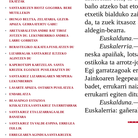
EKATZAK
baño atzeko bat eto
SANTA KRUZEN BIOTZ GOGORRA. BERE
etxetik bialduko za
MUTILLEKIN
IRUNGO BELTXA, ZELATARIA, GEZUR-
da, ta zuek itxasoz
APAIZA. GERRA ATERTU GABE!
aldegin-bearra.
ARETXABALETAN ANDRE BAT TIROZ
JOTZEN DU. LEKUNBERRIKO ANDREA
Euskalduna.
LARRU GORRITAN
Euskalerria.
BERASTEGIKO ALKATEA FUSILATZEN DU
neska apaiñak, lots
LIZARRAGAK SANTA KRUZ ILTZEKO
AGINTZEN DU
ostikoka ta arrotz-
KAPEROTXIPI KARTZELAN. SANTA
Egi garratzagoak e
KRUZEK EGOZKUE PUSILERAZTEN DU
Jainkoaren legepean
SANTA KRUZ LIZARRAGAREN MENPERA:
LEKUNBERRIN
badet, errukarri na
LASARTE APAIZA. OSTAREN PUSILATZEA
errukarri egiten dit
ENDARLATZA
Euskalduna.
BEASAINGO ESTAZIOA
KIXKALTZEA.SANTA KRUZ TA ERRITARRAK
Euskalerria: gañera
SANTA KRUZ ETA LIZARRAGA ALDE
BANATARA
SANTA KRUZ TA VALDE-ESPINA. ERREGEA
IXILLIK
ERREGEAREN AGINDUA.SANTA KRUZEK