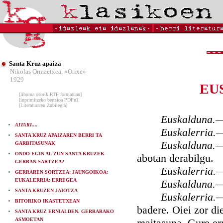
Santa Kruz apaiza
Nikolas Ormaetxea, «Orixe»
1929
EU
[liburua osorik RTF formatuan]
[inprimitzeko bertsioa PDFn]
[Literaturaren Zubitegia]
Euskalduna.
AITARI....
Euskalerria.
SANTA KRUZ APAIZAREN BERRI TA
Euskalduna.
GARBITASUNAK
ONDO EGIN AL ZUN SANTA KRUZEK
abotan derabilgu.
GERRAN SARTZEA?
Euskalerria.
GERRAREN SORTZEA: JAUNGOIKOA;
EUKALERRIA; ERREGEA
Euskalduna.
SANTA KRUZEN JAIOTZA
Euskalerria.
BITORIKO IKASTETXEAN
badere. Oiei zor d
SANTA KRUZ ERNIALDEN. GERRARAKO
ASMOETAN
maitasuna. Gure err