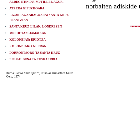
ALDEGITEN DU. MUTILLEI, AGUR!
norbaiten adiskide 
ATZERA GIPUZKOARA
LIZARRAGA ARAGOARA: SANTA KRUZ
PRANTZIAN
SANTA KRUZ LILAN, LONDRESEN
MISIOETAN: JAMAIKAN
KOLONBIAN: ERIOTZA
KOLONBIAKO GERRAN
DORRONTSORO TA SANTA KRUZ
EUSKALDUNA TA EUSKAERRIA
Iturria:
Santa Kruz apaiza
, Nikolas Ormaetxea
Orixe
.
Gero, 1974