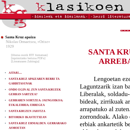
Santa Kruz apaiza
Nikolas Ormaetxea, «Orixe»
1929
SANTA KR
[liburua osorik RTF formatuan]
[inprimitzeko bertsioa PDFn]
ARREBA
[Literaturaren Zubitegia]
AITARI....
Lengoetan ezer au
SANTA KRUZ APAIZAREN BERRI TA
GARBITASUNAK
Laguntzarik izan ba
ONDO EGIN AL ZUN SANTA KRUZEK
Liberalak, soldadu-
GERRAN SARTZEA?
bideak, zirrikuak a
GERRAREN SORTZEA: JAUNGOIKOA;
EUKALERRIA; ERREGEA
arrapatuko al zute
SANTA KRUZEN JAIOTZA
zorrondoak. Alako er
BITORIKO IKASTETXEAN
erbiak ankartetik b
SANTA KRUZ ERNIALDEN. GERRARAKO
ASMOETAN