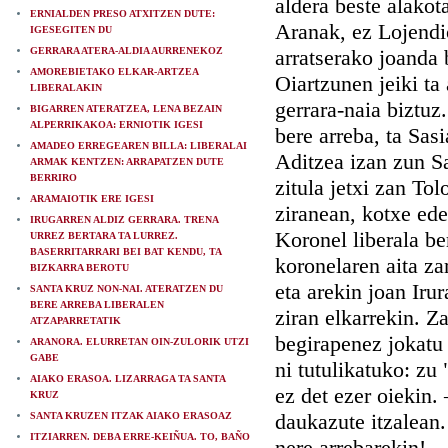
aldera beste alakot
ERNIALDEN PRESO ATXITZEN DUTE:
Aranak, ez Lojendio
IGESEGITEN DU
GERRARA ATERA-ALDIA AURRENEKOZ
arratserako joanda 
AMOREBIETAKO ELKAR-ARTZEA
Oiartzunen jeiki ta
LIBERALAKIN
gerrara-naia biztuz
BIGARREN ATERATZEA, LENA BEZAIN
ALPERRIKAKOA: ERNIOTIK IGESI
bere arreba, ta Sasi
AMADEO ERREGEAREN BILLA: LIBERALAI
Aditzea izan zun Sa
ARMAK KENTZEN: ARRAPATZEN DUTE
BERRIRO
zitula jetxi zan To
ARAMAIOTIK ERE IGESI
ziranean, kotxe ede
IRUGARREN ALDIZ GERRARA. TRENA
Koronel liberala ber
URREZ BERTARA TA LURREZ.
BASERRITARRARI BEI BAT KENDU, TA
koronelaren aita za
BIZKARRA BEROTU
eta arekin joan Irur
SANTA KRUZ NON-NAI. ATERATZEN DU
BERE ARREBA LIBERALEN
ziran elkarrekin. Z
ATZAPARRETATIK
begirapenez jokatu
ARANORA. ELURRETAN OIN-ZULORIK UTZI
GABE
ni tutulikatuko: zu
AIAKO ERASOA. LIZARRAGA TA SANTA
ez det ezer oiekin.
KRUZ
daukazute itzalean.
SANTA KRUZEN ITZAK AIAKO ERASOAZ
ITZIARREN. DEBA ERRE-KEIÑUA. TO, BAÑO
nere arrebarekin! —