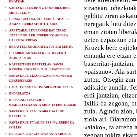
EKATZAK
ziranean, oñezkoak 
SANTA KRUZEN BIOTZ GOGORRA. BERE
MUTILLEKIN
gelditu ziran askatu
IRUNGO BELTXA, ZELATARIA, GEZUR-
neregatik lotu ditez
APAIZA. GERRA ATERTU GABE!
eman zioten liberal
ARETXABALETAN ANDRE BAT TIROZ
JOTZEN DU. LEKUNBERRIKO ANDREA
uzten ezpazitun eta
LARRU GORRITAN
Kruzek bere egiteko
BERASTEGIKO ALKATEA FUSILATZEN DU
LIZARRAGAK SANTA KRUZ ILTZEKO
emanda ere etzan ez
AGINTZEN DU
baserritar-jantzian
KAPEROTXIPI KARTZELAN. SANTA
KRUZEK EGOZKUE PUSILERAZTEN DU
«paisano». Ala sart
SANTA KRUZ LIZARRAGAREN MENPERA:
zuten. Otsegin zun
LEKUNBERRIN
adiskide aundia. Je
LASARTE APAIZA. OSTAREN PUSILATZEA
erdi-jantzian, eltz
ENDARLATZA
BEASAINGO ESTAZIOA
Ixilik ba zegoan, e
KIXKALTZEA.SANTA KRUZ TA ERRITARRAK
zula. Agindu zion, 
SANTA KRUZ ETA LIZARRAGA ALDE
BANATARA
ziola ari. Biaramon
SANTA KRUZ TA VALDE-ESPINA. ERREGEA
«alako», ta arreba 
IXILLIK
zegoan tokira ekart
ERREGEAREN AGINDUA.SANTA KRUZEK