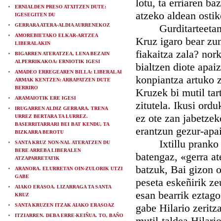
lotu, ta erriaren ba
ERNIALDEN PRESO ATXITZEN DUTE:
atzeko aldean ostik
IGESEGITEN DU
GERRARA ATERA-ALDIA AURRENEKOZ
Gurditarteetan, ga
AMOREBIETAKO ELKAR-ARTZEA
Kruz igaro bear zun
LIBERALAKIN
fiakaitza zala? nor
BIGARREN ATERATZEA, LENA BEZAIN
ALPERRIKAKOA: ERNIOTIK IGESI
bialtzen diote apaiz
AMADEO ERREGEAREN BILLA: LIBERALAI
konpiantza artuko z
ARMAK KENTZEN: ARRAPATZEN DUTE
BERRIRO
Kruzek bi mutil tar
ARAMAIOTIK ERE IGESI
zitutela. Ikusi ord
IRUGARREN ALDIZ GERRARA. TRENA
ez ote zan jabetzek
URREZ BERTARA TA LURREZ.
BASERRITARRARI BEI BAT KENDU, TA
erantzun gezur-apai
BIZKARRA BEROTU
Ixtillu pranko at
SANTA KRUZ NON-NAI. ATERATZEN DU
BERE ARREBA LIBERALEN
batengaz, «gerra at
ATZAPARRETATIK
batzuk, Bai gizon 
ARANORA. ELURRETAN OIN-ZULORIK UTZI
GABE
peseta eskeñirik ze
AIAKO ERASOA. LIZARRAGA TA SANTA
esan bearrik eztago
KRUZ
gabe Hilario zeritz
SANTA KRUZEN ITZAK AIAKO ERASOAZ
ITZIARREN. DEBA ERRE-KEIÑUA. TO, BAÑO
mutil-taldea Hilari