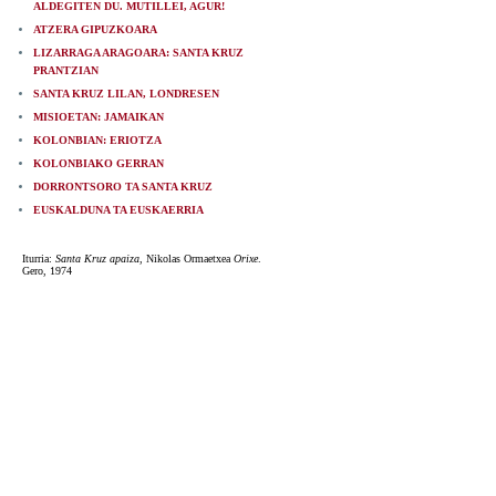
ALDEGITEN DU. MUTILLEI, AGUR!
ATZERA GIPUZKOARA
LIZARRAGA ARAGOARA: SANTA KRUZ
PRANTZIAN
SANTA KRUZ LILAN, LONDRESEN
MISIOETAN: JAMAIKAN
KOLONBIAN: ERIOTZA
KOLONBIAKO GERRAN
DORRONTSORO TA SANTA KRUZ
EUSKALDUNA TA EUSKAERRIA
Iturria:
Santa Kruz apaiza
, Nikolas Ormaetxea
Orixe
.
Gero, 1974