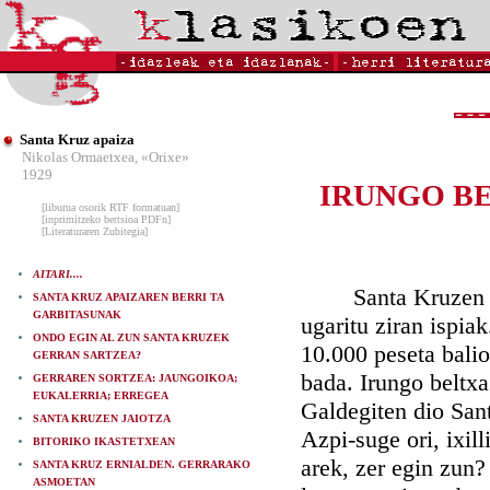
Santa Kruz apaiza
Nikolas Ormaetxea, «Orixe»
1929
IRUNGO BE
[liburua osorik RTF formatuan]
[inprimitzeko bertsioa PDFn]
[Literaturaren Zubitegia]
AITARI....
Santa Kruzen buru
SANTA KRUZ APAIZAREN BERRI TA
GARBITASUNAK
ugaritu ziran ispia
ONDO EGIN AL ZUN SANTA KRUZEK
10.000 peseta balio
GERRAN SARTZEA?
bada. Irungo beltx
GERRAREN SORTZEA: JAUNGOIKOA;
EUKALERRIA; ERREGEA
Galdegiten dio San
SANTA KRUZEN JAIOTZA
Azpi-suge ori, ixil
BITORIKO IKASTETXEAN
arek, zer egin zun?
SANTA KRUZ ERNIALDEN. GERRARAKO
ASMOETAN