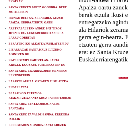
EKATZAK
Apaiza oartu zanek
SANTA KRUZEN BIOTZ GOGORRA. BERE
MUTILLEKIN
berak etzula ikusi 
IRUNGO BELTXA, ZELATARIA, GEZUR-
entregatzeko agindu
APAIZA. GERRA ATERTU GABE!
ala Hilariok zeram
ARETXABALETAN ANDRE BAT TIROZ
JOTZEN DU. LEKUNBERRIKO ANDREA
gerra egin-bearra. 
LARRU GORRITAN
etzuten gerra aundi
BERASTEGIKO ALKATEA FUSILATZEN DU
LIZARRAGAK SANTA KRUZ ILTZEKO
ere: ez Santa Kruze
AGINTZEN DU
Euskalerriarengatik
KAPEROTXIPI KARTZELAN. SANTA
KRUZEK EGOZKUE PUSILERAZTEN DU
SANTA KRUZ LIZARRAGAREN MENPERA:
LEKUNBERRIN
LASARTE APAIZA. OSTAREN PUSILATZEA
ENDARLATZA
BEASAINGO ESTAZIOA
KIXKALTZEA.SANTA KRUZ TA ERRITARRAK
SANTA KRUZ ETA LIZARRAGA ALDE
BANATARA
SANTA KRUZ TA VALDE-ESPINA. ERREGEA
IXILLIK
ERREGEAREN AGINDUA.SANTA KRUZEK