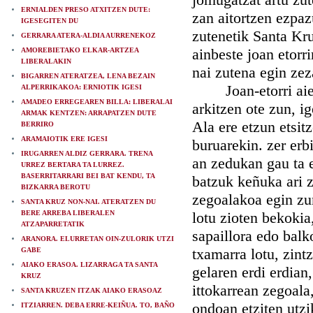
ERNIALDEN PRESO ATXITZEN DUTE:
zan aitortzen ezpaz
IGESEGITEN DU
zutenetik Santa Kruz
GERRARA ATERA-ALDIA AURRENEKOZ
ainbeste joan etorr
AMOREBIETAKO ELKAR-ARTZEA
LIBERALAKIN
nai zutena egin zez
BIGARREN ATERATZEA, LENA BEZAIN
Joan-etorri aietan
ALPERRIKAKOA: ERNIOTIK IGESI
AMADEO ERREGEAREN BILLA: LIBERALAI
arkitzen ote zun, i
ARMAK KENTZEN: ARRAPATZEN DUTE
Ala ere etzun etsitz
BERRIRO
ARAMAIOTIK ERE IGESI
buruarekin. zer erb
IRUGARREN ALDIZ GERRARA. TRENA
an zedukan gau ta e
URREZ BERTARA TA LURREZ.
BASERRITARRARI BEI BAT KENDU, TA
batzuk keñuka ari z
BIZKARRA BEROTU
zegoalakoa egin zu
SANTA KRUZ NON-NAI. ATERATZEN DU
BERE ARREBA LIBERALEN
lotu zioten bekokia
ATZAPARRETATIK
sapaillora edo balko
ARANORA. ELURRETAN OIN-ZULORIK UTZI
txamarra lotu, zint
GABE
AIAKO ERASOA. LIZARRAGA TA SANTA
gelaren erdi erdian
KRUZ
ittokarrean zegoala
SANTA KRUZEN ITZAK AIAKO ERASOAZ
ondoan etziten utzi
ITZIARREN. DEBA ERRE-KEIÑUA. TO, BAÑO