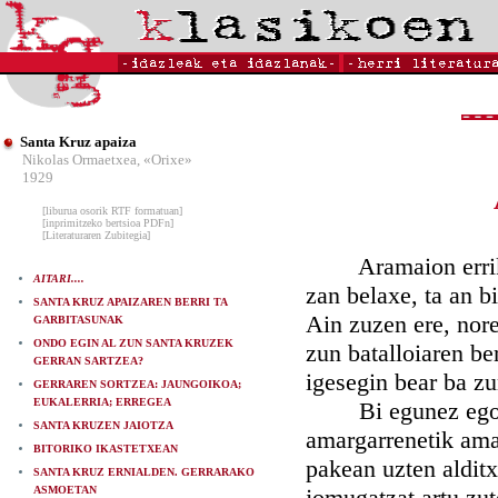
Santa Kruz apaiza
Nikolas Ormaetxea, «Orixe»
1929
[liburua osorik RTF formatuan]
[inprimitzeko bertsioa PDFn]
[Literaturaren Zubitegia]
Aramaion erriko e
AITARI....
zan belaxe, ta an b
SANTA KRUZ APAIZAREN BERRI TA
Ain zuzen ere, nor
GARBITASUNAK
ONDO EGIN AL ZUN SANTA KRUZEK
zun batalloiaren b
GERRAN SARTZEA?
igesegin bear ba zu
GERRAREN SORTZEA: JAUNGOIKOA;
EUKALERRIA; ERREGEA
Bi egunez egon z
SANTA KRUZEN JAIOTZA
amargarrenetik amab
BITORIKO IKASTETXEAN
pakean uzten alditx
SANTA KRUZ ERNIALDEN. GERRARAKO
ASMOETAN
jomugatzat artu zut