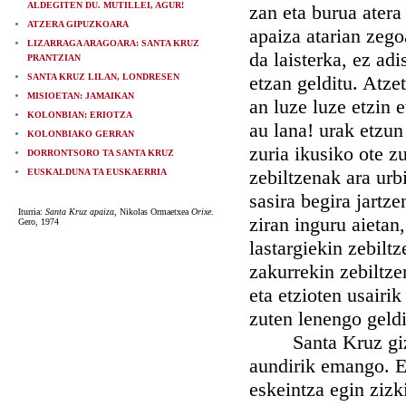
ALDEGITEN DU. MUTILLEI, AGUR!
zan eta burua atera
ATZERA GIPUZKOARA
apaiza atarian zegoa
LIZARRAGA ARAGOARA: SANTA KRUZ
da laisterka, ez adi
PRANTZIAN
SANTA KRUZ LILAN, LONDRESEN
etzan gelditu. Atze
MISIOETAN: JAMAIKAN
an luze luze etzin 
KOLONBIAN: ERIOTZA
au lana! urak etzun
KOLONBIAKO GERRAN
zuria ikusiko ote zu
DORRONTSORO TA SANTA KRUZ
zebiltzenak ara urb
EUSKALDUNA TA EUSKAERRIA
sasira begira jartze
Iturria:
Santa Kruz apaiza
, Nikolas Ormaetxea
Orixe
.
ziran inguru aietan
Gero, 1974
lastargiekin zebilt
zakurrekin zebiltzen
eta etzioten usairi
zuten lenengo geldi
Santa Kruz gizaga
aundirik emango. Er
eskeintza egin zizk