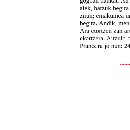
gogoan daukat. An a
aiek, batzuk begira
ziran; emakumea urd
begira. Andik, mend
Ara etortzen zan art
ekartzera. Aitzulo 
Prantzira jo nun: 2