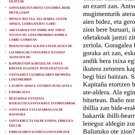
EKATZAK
an ezarri zan. Antx
SANTA KRUZEN BIOTZ GOGORRA. BERE
mugimenturik atera 
MUTILLEKIN
IRUNGO BELTXA, ZELATARIA, GEZUR-
aien bidez, eta ger
APAIZA. GERRA ATERTU GABE!
zion bere buruari, i
ARETXABALETAN ANDRE BAT TIROZ
JOTZEN DU. LEKUNBERRIKO ANDREA
oñetakoak jantzi zi
LARRU GORRITAN
zeriola. Goragalea 
BERASTEGIKO ALKATEA FUSILATZEN DU
goraka ari zan, esk
LIZARRAGAK SANTA KRUZ ILTZEKO
AGINTZEN DU
andik bera txixa eg
KAPEROTXIPI KARTZELAN. SANTA
ikutera zetorren ka
KRUZEK EGOZKUE PUSILERAZTEN DU
begi bizi baitzan. 
SANTA KRUZ LIZARRAGAREN MENPERA:
LEKUNBERRIN
Kapitaña etortzen b
LASARTE APAIZA. OSTAREN PUSILATZEA
ate-aldera. Ala egi
ENDARLATZA
bitartean. Baño nor
BEASAINGO ESTAZIOA
KIXKALTZEA.SANTA KRUZ TA ERRITARRAK
ibillia zan bide-er
SANTA KRUZ ETA LIZARRAGA ALDE
bakarrik ibilli-bear
BANATARA
SANTA KRUZ TA VALDE-ESPINA. ERREGEA
lenegoz aldegin zu
IXILLIK
Baliatuko ote zion?
ERREGEAREN AGINDUA.SANTA KRUZEK