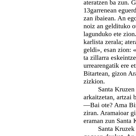
ateratzen ba zun. G
13garrenean eguerdi
zan ibaiean. An eg
noiz an geldituko o
lagunduko ete zion.
karlista zerala; at
geldi», esan zion: «
ta zillarra eskeint
urrearengatik ere e
Bitartean, gizon Ar
zizkion.
Santa Kruzen muti
arkaitzetan, artzai 
—Bai ote? Ama Birji
ziran. Aramaioar gi
eraman zun Santa K
Santa Kruzek bera