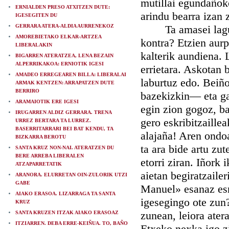
mutillai egundañok
ERNIALDEN PRESO ATXITZEN DUTE:
arindu bearra izan z
IGESEGITEN DU
GERRARA ATERA-ALDIA AURRENEKOZ
Ta amasei lagunek
AMOREBIETAKO ELKAR-ARTZEA
kontra? Etzien aurp
LIBERALAKIN
kalterik aundiena. 
BIGARREN ATERATZEA, LENA BEZAIN
ALPERRIKAKOA: ERNIOTIK IGESI
errietara. Askotan 
AMADEO ERREGEAREN BILLA: LIBERALAI
laburtuz edo. Beiñ
ARMAK KENTZEN: ARRAPATZEN DUTE
BERRIRO
bazekizkin— eta ga
ARAMAIOTIK ERE IGESI
egin zion gogoz, ba
IRUGARREN ALDIZ GERRARA. TRENA
gero eskribitzaille
URREZ BERTARA TA LURREZ.
BASERRITARRARI BEI BAT KENDU, TA
alajaña! Aren ondo
BIZKARRA BEROTU
ta ara bide artu zut
SANTA KRUZ NON-NAI. ATERATZEN DU
BERE ARREBA LIBERALEN
etorri ziran. Iñork
ATZAPARRETATIK
aietan begiratzaile
ARANORA. ELURRETAN OIN-ZULORIK UTZI
GABE
Manuel» esanaz esn
AIAKO ERASOA. LIZARRAGA TA SANTA
igesegingo ote zun?
KRUZ
zunean, leiora ater
SANTA KRUZEN ITZAK AIAKO ERASOAZ
ITZIARREN. DEBA ERRE-KEIÑUA. TO, BAÑO
Etxeko nexka igo z