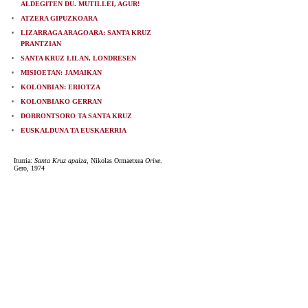
ALDEGITEN DU. MUTILLEI, AGUR!
ATZERA GIPUZKOARA
LIZARRAGA ARAGOARA: SANTA KRUZ
PRANTZIAN
SANTA KRUZ LILAN, LONDRESEN
MISIOETAN: JAMAIKAN
KOLONBIAN: ERIOTZA
KOLONBIAKO GERRAN
DORRONTSORO TA SANTA KRUZ
EUSKALDUNA TA EUSKAERRIA
Iturria:
Santa Kruz apaiza
, Nikolas Ormaetxea
Orixe
.
Gero, 1974