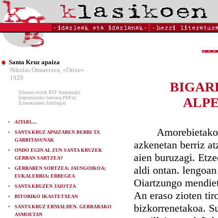
Santa Kruz apaiza
Nikolas Ormaetxea, «Orixe»
1929
BIGAR
[liburua osorik RTF formatuan]
[inprimitzeko bertsioa PDFn]
ALPE
[Literaturaren Zubitegia]
AITARI....
Amorebietako elka
SANTA KRUZ APAIZAREN BERRI TA
GARBITASUNAK
azkenetan berriz at
ONDO EGIN AL ZUN SANTA KRUZEK
aien buruzagi. Etze
GERRAN SARTZEA?
aldi ontan. lengoan
GERRAREN SORTZEA: JAUNGOIKOA;
EUKALERRIA; ERREGEA
Oiartzungo mendieta
SANTA KRUZEN JAIOTZA
An eraso zioten tir
BITORIKO IKASTETXEAN
bizkorrenetakoa. Su
SANTA KRUZ ERNIALDEN. GERRARAKO
ASMOETAN