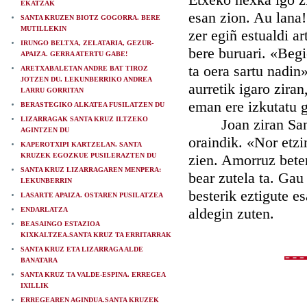
EKATZAK
esan zion. Au lana
SANTA KRUZEN BIOTZ GOGORRA. BERE
MUTILLEKIN
zer egiñ estualdi a
IRUNGO BELTXA, ZELATARIA, GEZUR-
bere buruari. «Begi
APAIZA. GERRA ATERTU GABE!
ta oera sartu nadin
ARETXABALETAN ANDRE BAT TIROZ
JOTZEN DU. LEKUNBERRIKO ANDREA
aurretik igaro zira
LARRU GORRITAN
eman ere izkutatu 
BERASTEGIKO ALKATEA FUSILATZEN DU
LIZARRAGAK SANTA KRUZ ILTZEKO
Joan ziran Santa K
AGINTZEN DU
oraindik. «Nor etzi
KAPEROTXIPI KARTZELAN. SANTA
KRUZEK EGOZKUE PUSILERAZTEN DU
zien. Amorruz beter
SANTA KRUZ LIZARRAGAREN MENPERA:
bear zutela ta. Gau 
LEKUNBERRIN
besterik eztigute e
LASARTE APAIZA. OSTAREN PUSILATZEA
aldegin zuten.
ENDARLATZA
BEASAINGO ESTAZIOA
KIXKALTZEA.SANTA KRUZ TA ERRITARRAK
SANTA KRUZ ETA LIZARRAGA ALDE
BANATARA
SANTA KRUZ TA VALDE-ESPINA. ERREGEA
IXILLIK
ERREGEAREN AGINDUA.SANTA KRUZEK