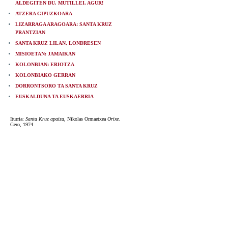
ALDEGITEN DU. MUTILLEI, AGUR!
ATZERA GIPUZKOARA
LIZARRAGA ARAGOARA: SANTA KRUZ
PRANTZIAN
SANTA KRUZ LILAN, LONDRESEN
MISIOETAN: JAMAIKAN
KOLONBIAN: ERIOTZA
KOLONBIAKO GERRAN
DORRONTSORO TA SANTA KRUZ
EUSKALDUNA TA EUSKAERRIA
Iturria:
Santa Kruz apaiza
, Nikolas Ormaetxea
Orixe
.
Gero, 1974