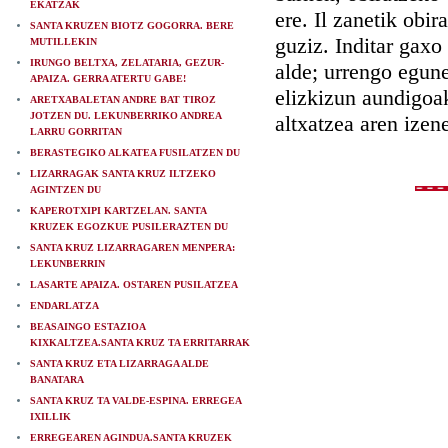
EKATZAK
ere. Il zanetik obi
SANTA KRUZEN BIOTZ GOGORRA. BERE
guziz. Inditar gaxo
MUTILLEKIN
IRUNGO BELTXA, ZELATARIA, GEZUR-
alde; urrengo egune
APAIZA. GERRA ATERTU GABE!
elizkizun aundigoak
ARETXABALETAN ANDRE BAT TIROZ
JOTZEN DU. LEKUNBERRIKO ANDREA
altxatzea aren izen
LARRU GORRITAN
BERASTEGIKO ALKATEA FUSILATZEN DU
LIZARRAGAK SANTA KRUZ ILTZEKO
AGINTZEN DU
KAPEROTXIPI KARTZELAN. SANTA
KRUZEK EGOZKUE PUSILERAZTEN DU
SANTA KRUZ LIZARRAGAREN MENPERA:
LEKUNBERRIN
LASARTE APAIZA. OSTAREN PUSILATZEA
ENDARLATZA
BEASAINGO ESTAZIOA
KIXKALTZEA.SANTA KRUZ TA ERRITARRAK
SANTA KRUZ ETA LIZARRAGA ALDE
BANATARA
SANTA KRUZ TA VALDE-ESPINA. ERREGEA
IXILLIK
ERREGEAREN AGINDUA.SANTA KRUZEK