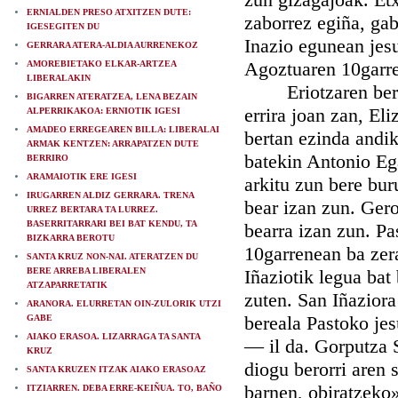
ERNIALDEN PRESO ATXITZEN DUTE:
zaborrez egiña, gab
IGESEGITEN DU
Inazio egunean jesu
GERRARA ATERA-ALDIA AURRENEKOZ
Agoztuaren 10garr
AMOREBIETAKO ELKAR-ARTZEA
LIBERALAKIN
Eriotzaren berri 
BIGARREN ATERATZEA, LENA BEZAIN
errira joan zan, El
ALPERRIKAKOA: ERNIOTIK IGESI
AMADEO ERREGEAREN BILLA: LIBERALAI
bertan ezinda andik
ARMAK KENTZEN: ARRAPATZEN DUTE
batekin Antonio Eg
BERRIRO
ARAMAIOTIK ERE IGESI
arkitu zun bere bur
IRUGARREN ALDIZ GERRARA. TRENA
bear izan zun. Gero
URREZ BERTARA TA LURREZ.
BASERRITARRARI BEI BAT KENDU, TA
bearra izan zun. Pa
BIZKARRA BEROTU
10garrenean ba zer
SANTA KRUZ NON-NAI. ATERATZEN DU
BERE ARREBA LIBERALEN
Iñaziotik legua bat 
ATZAPARRETATIK
zuten. San Iñaziora
ARANORA. ELURRETAN OIN-ZULORIK UTZI
bereala Pastoko jes
GABE
AIAKO ERASOA. LIZARRAGA TA SANTA
— il da. Gorputza 
KRUZ
diogu berorri aren 
SANTA KRUZEN ITZAK AIAKO ERASOAZ
barnen, obiratzeko»
ITZIARREN. DEBA ERRE-KEIÑUA. TO, BAÑO