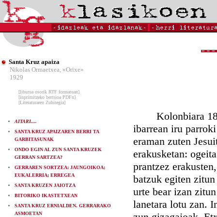
Santa Kruz apaiza
Nikolas Ormaetxea, «Orixe»
1929
[liburua osorik RTF formatuan]
[inprimitzeko bertsioa PDFn]
[Literaturaren Zubitegia]
Kolonbiara 1891ga
AITARI....
ibarrean iru parrok
SANTA KRUZ APAIZAREN BERRI TA
eraman zuten Jesuit
GARBITASUNAK
ONDO EGIN AL ZUN SANTA KRUZEK
erakusketan: ogeita
GERRAN SARTZEA?
prantzez erakusten, 
GERRAREN SORTZEA: JAUNGOIKOA;
EUKALERRIA; ERREGEA
batzuk egiten zitun
SANTA KRUZEN JAIOTZA
urte bear izan zitu
BITORIKO IKASTETXEAN
lanetara lotu zan. I
SANTA KRUZ ERNIALDEN. GERRARAKO
ASMOETAN
zun gizagajoak. Etx