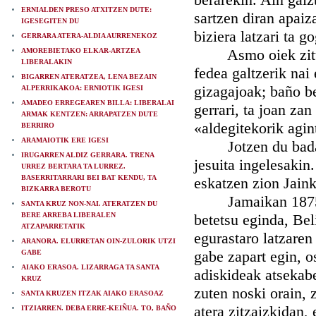
ERNIALDEN PRESO ATXITZEN DUTE:
sartzen diran apaiz
IGESEGITEN DU
biziera latzari ta g
GERRARA ATERA-ALDIA AURRENEKOZ
Asmo oiek zitula 
AMOREBIETAKO ELKAR-ARTZEA
LIBERALAKIN
fedea galtzerik nai
BIGARREN ATERATZEA, LENA BEZAIN
gizagajoak; baño bes
ALPERRIKAKOA: ERNIOTIK IGESI
AMADEO ERREGEAREN BILLA: LIBERALAI
gerrari, ta joan zan
ARMAK KENTZEN: ARRAPATZEN DUTE
«aldegitekorik agin
BERRIRO
ARAMAIOTIK ERE IGESI
Jotzen du bada Ja
IRUGARREN ALDIZ GERRARA. TRENA
jesuita ingelesakin
URREZ BERTARA TA LURREZ.
BASERRITARRARI BEI BAT KENDU, TA
eskatzen zion Jaink
BIZKARRA BEROTU
Jamaikan 1875garr
SANTA KRUZ NON-NAI. ATERATZEN DU
BERE ARREBA LIBERALEN
betetsu eginda, Be
ATZAPARRETATIK
egurastaro latzaren 
ARANORA. ELURRETAN OIN-ZULORIK UTZI
gabe zapart egin, o
GABE
AIAKO ERASOA. LIZARRAGA TA SANTA
adiskideak atsekabe
KRUZ
zuten noski orain,
SANTA KRUZEN ITZAK AIAKO ERASOAZ
atera zitzaizkidan,
ITZIARREN. DEBA ERRE-KEIÑUA. TO, BAÑO