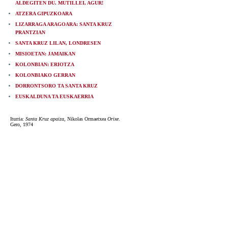
ALDEGITEN DU. MUTILLEI, AGUR!
ATZERA GIPUZKOARA
LIZARRAGA ARAGOARA: SANTA KRUZ
PRANTZIAN
SANTA KRUZ LILAN, LONDRESEN
MISIOETAN: JAMAIKAN
KOLONBIAN: ERIOTZA
KOLONBIAKO GERRAN
DORRONTSORO TA SANTA KRUZ
EUSKALDUNA TA EUSKAERRIA
Iturria:
Santa Kruz apaiza
, Nikolas Ormaetxea
Orixe
.
Gero, 1974