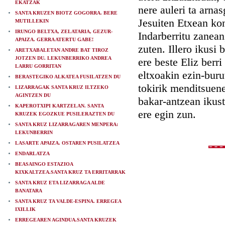
EKATZAK
nere auleri ta arnas
SANTA KRUZEN BIOTZ GOGORRA. BERE
Jesuiten Etxean ko
MUTILLEKIN
IRUNGO BELTXA, ZELATARIA, GEZUR-
Indarberritu zanean,
APAIZA. GERRA ATERTU GABE!
zuten. Illero ikusi
ARETXABALETAN ANDRE BAT TIROZ
JOTZEN DU. LEKUNBERRIKO ANDREA
ere beste Eliz berr
LARRU GORRITAN
eltxoakin ezin-bur
BERASTEGIKO ALKATEA FUSILATZEN DU
tokirik menditsuene
LIZARRAGAK SANTA KRUZ ILTZEKO
AGINTZEN DU
bakar-antzean ikust
KAPEROTXIPI KARTZELAN. SANTA
ere egin zun.
KRUZEK EGOZKUE PUSILERAZTEN DU
SANTA KRUZ LIZARRAGAREN MENPERA:
LEKUNBERRIN
LASARTE APAIZA. OSTAREN PUSILATZEA
ENDARLATZA
BEASAINGO ESTAZIOA
KIXKALTZEA.SANTA KRUZ TA ERRITARRAK
SANTA KRUZ ETA LIZARRAGA ALDE
BANATARA
SANTA KRUZ TA VALDE-ESPINA. ERREGEA
IXILLIK
ERREGEAREN AGINDUA.SANTA KRUZEK