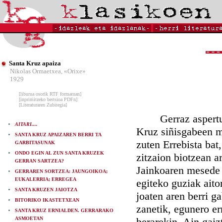
Santa Kruz apaiza
Nikolas Ormaetxea, «Orixe»
1929
[liburua osorik RTF formatuan]
[inprimitzeko bertsioa PDFn]
[Literaturaren Zubitegia]
Gerraz aspertuta,
AITARI....
Kruz siñisgabeen m
SANTA KRUZ APAIZAREN BERRI TA
zuten Errebista bat
GARBITASUNAK
ONDO EGIN AL ZUN SANTA KRUZEK
zitzaion biotzean a
GERRAN SARTZEA?
Jainkoaren mesede o
GERRAREN SORTZEA: JAUNGOIKOA;
EUKALERRIA; ERREGEA
egiteko guziak aito
SANTA KRUZEN JAIOTZA
joaten aren berri g
BITORIKO IKASTETXEAN
zanetik, egunero er
SANTA KRUZ ERNIALDEN. GERRARAKO
ASMOETAN
berarekin. Ain gaiz