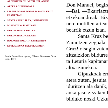
ALDEGITEN DU. MUTILLEI, AGUR!
Don Manuel, begira
ATZERA GIPUZKOARA
—Bai. —Ekarriazten
LIZARRAGA ARAGOARA: SANTA KRUZ
PRANTZIAN
etxekoandreak. Biz
SANTA KRUZ LILAN, LONDRESEN
nere mutillen artea
MISIOETAN: JAMAIKAN
bearrik etzun izan.
KOLONBIAN: ERIOTZA
Santa Kruz begi b
KOLONBIAKO GERRAN
DORRONTSORO TA SANTA KRUZ
Zarautzen zegoala,
EUSKALDUNA TA EUSKAERRIA
Cruz! otsegin zute
zitzaizkion bildurr
Iturria:
Santa Kruz apaiza
, Nikolas Ormaetxea
Orixe
.
Gero, 1974
ta Leturia kapitana
altxa zunekoa.
Gipuzkoak ere mait
atera zuten, jesuita
iduritzen ala danik
anka jaso zezakenik
bilduko noski Uzk