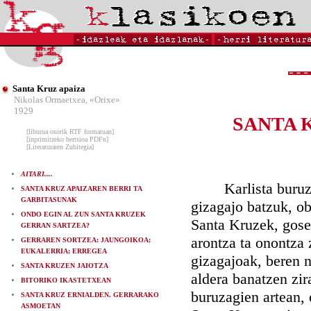
Santa Kruz apaiza
Nikolas Ormaetxea, «Orixe»
1929
SANTA 
[liburua osorik RTF formatuan]
[inprimitzeko bertsioa PDFn]
[Literaturaren Zubitegia]
AITARI....
Karlista buruzagi 
SANTA KRUZ APAIZAREN BERRI TA
GARBITASUNAK
gizagajo batzuk, ob
ONDO EGIN AL ZUN SANTA KRUZEK
Santa Kruzek, gosea
GERRAN SARTZEA?
arontza ta onontza 
GERRAREN SORTZEA: JAUNGOIKOA;
EUKALERRIA; ERREGEA
gizagajoak, beren n
SANTA KRUZEN JAIOTZA
aldera banatzen zir
BITORIKO IKASTETXEAN
buruzagien artean, 
SANTA KRUZ ERNIALDEN. GERRARAKO
ASMOETAN