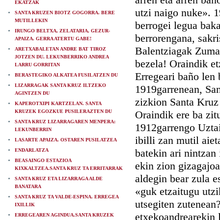
EKATZAK
utzi naigo nuke». 
SANTA KRUZEN BIOTZ GOGORRA. BERE
MUTILLEKIN
berrogei legua baka
IRUNGO BELTXA, ZELATARIA, GEZUR-
berrorengana, sakri
APAIZA. GERRA ATERTU GABE!
Balentziagak Zumai
ARETXABALETAN ANDRE BAT TIROZ
JOTZEN DU. LEKUNBERRIKO ANDREA
bezela! Oraindik e
LARRU GORRITAN
Erregeari baño len 
BERASTEGIKO ALKATEA FUSILATZEN DU
LIZARRAGAK SANTA KRUZ ILTZEKO
1919garrenean, San
AGINTZEN DU
zizkion Santa Kruz 
KAPEROTXIPI KARTZELAN. SANTA
KRUZEK EGOZKUE PUSILERAZTEN DU
Oraindik ere ba zit
SANTA KRUZ LIZARRAGAREN MENPERA:
1912garrengo Uztai
LEKUNBERRIN
ibilli zan mutil ai
LASARTE APAIZA. OSTAREN PUSILATZEA
batekin ari nintzan
ENDARLATZA
BEASAINGO ESTAZIOA
ekin zion gizagajoa
KIXKALTZEA.SANTA KRUZ TA ERRITARRAK
aldegin bear zula e
SANTA KRUZ ETA LIZARRAGA ALDE
BANATARA
«guk etzaitugu utzi
SANTA KRUZ TA VALDE-ESPINA. ERREGEA
utsegiten zutenean?
IXILLIK
etxekoandrearekin l
ERREGEAREN AGINDUA.SANTA KRUZEK