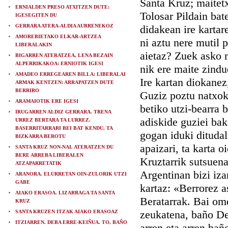
Santa Kruz; maitet
ERNIALDEN PRESO ATXITZEN DUTE:
Tolosar Pildain bat
IGESEGITEN DU
GERRARA ATERA-ALDIA AURRENEKOZ
didakean ire kartare
AMOREBIETAKO ELKAR-ARTZEA
ni aztu nere mutil 
LIBERALAKIN
aietaz? Zuek asko m
BIGARREN ATERATZEA, LENA BEZAIN
ALPERRIKAKOA: ERNIOTIK IGESI
nik ere maite zind
AMADEO ERREGEAREN BILLA: LIBERALAI
Ire kartan diokanez
ARMAK KENTZEN: ARRAPATZEN DUTE
BERRIRO
Guziz poztu natxok 
ARAMAIOTIK ERE IGESI
betiko utzi-bearra 
IRUGARREN ALDIZ GERRARA. TRENA
adiskide guziei bak
URREZ BERTARA TA LURREZ.
BASERRITARRARI BEI BAT KENDU, TA
gogan iduki ditudal
BIZKARRA BEROTU
apaizari, ta karta 
SANTA KRUZ NON-NAI. ATERATZEN DU
BERE ARREBA LIBERALEN
Kruztarrik sutsuena
ATZAPARRETATIK
Argentinan bizi iz
ARANORA. ELURRETAN OIN-ZULORIK UTZI
GABE
kartaz: «Berrorez a
AIAKO ERASOA. LIZARRAGA TA SANTA
Beratarrak. Bai ome
KRUZ
zeukatena, baño Deu
SANTA KRUZEN ITZAK AIAKO ERASOAZ
ITZIARREN. DEBA ERRE-KEIÑUA. TO, BAÑO
arren eta arren baño