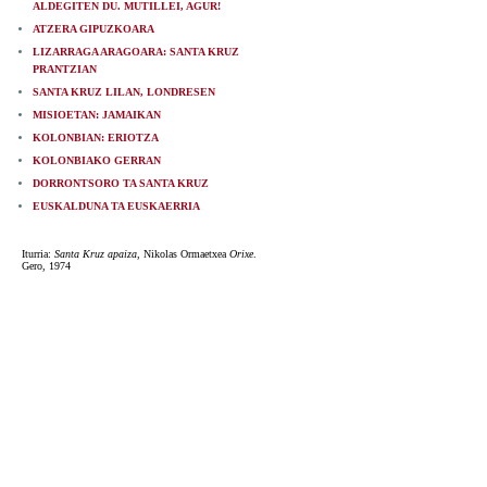
ALDEGITEN DU. MUTILLEI, AGUR!
ATZERA GIPUZKOARA
LIZARRAGA ARAGOARA: SANTA KRUZ
PRANTZIAN
SANTA KRUZ LILAN, LONDRESEN
MISIOETAN: JAMAIKAN
KOLONBIAN: ERIOTZA
KOLONBIAKO GERRAN
DORRONTSORO TA SANTA KRUZ
EUSKALDUNA TA EUSKAERRIA
Iturria:
Santa Kruz apaiza
, Nikolas Ormaetxea
Orixe
.
Gero, 1974