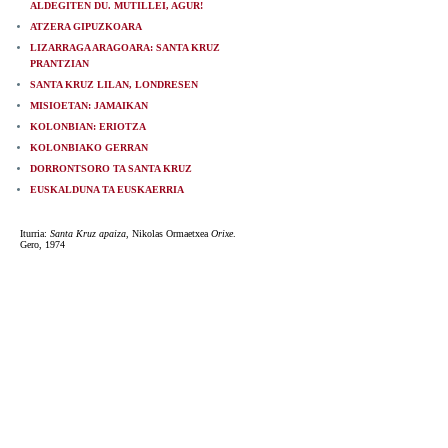
ALDEGITEN DU. MUTILLEI, AGUR!
ATZERA GIPUZKOARA
LIZARRAGA ARAGOARA: SANTA KRUZ
PRANTZIAN
SANTA KRUZ LILAN, LONDRESEN
MISIOETAN: JAMAIKAN
KOLONBIAN: ERIOTZA
KOLONBIAKO GERRAN
DORRONTSORO TA SANTA KRUZ
EUSKALDUNA TA EUSKAERRIA
Iturria:
Santa Kruz apaiza
, Nikolas Ormaetxea
Orixe
.
Gero, 1974