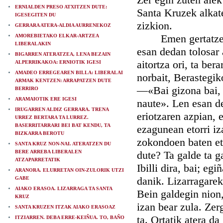
ERNIALDEN PRESO ATXITZEN DUTE:
Santa Kruzek alkat
IGESEGITEN DU
zizkion.
GERRARA ATERA-ALDIA AURRENEKOZ
Emen gertatzen da
AMOREBIETAKO ELKAR-ARTZEA
LIBERALAKIN
esan dedan tolosar 
BIGARREN ATERATZEA, LENA BEZAIN
aitortza ori, ta ber
ALPERRIKAKOA: ERNIOTIK IGESI
AMADEO ERREGEAREN BILLA: LIBERALAI
norbait, Berastegik
ARMAK KENTZEN: ARRAPATZEN DUTE
—«Bai gizona bai, e
BERRIRO
ARAMAIOTIK ERE IGESI
naute». Len esan de
IRUGARREN ALDIZ GERRARA. TRENA
eriotzaren azpian, e
URREZ BERTARA TA LURREZ.
BASERRITARRARI BEI BAT KENDU, TA
ezagunean etorri i
BIZKARRA BEROTU
zokondoen baten etz
SANTA KRUZ NON-NAI. ATERATZEN DU
BERE ARREBA LIBERALEN
dute? Ta galde ta ga
ATZAPARRETATIK
Ibilli dira, bai; eg
ARANORA. ELURRETAN OIN-ZULORIK UTZI
danik. Lizarragarek
GABE
AIAKO ERASOA. LIZARRAGA TA SANTA
Bein galdegin nion,
KRUZ
izan bear zula. Zer
SANTA KRUZEN ITZAK AIAKO ERASOAZ
ta. Ortatik atera da
ITZIARREN. DEBA ERRE-KEIÑUA. TO, BAÑO