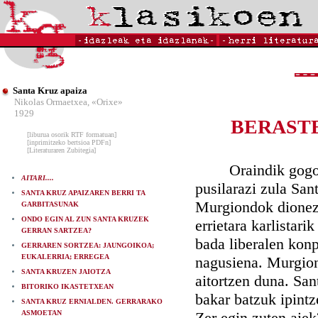
Santa Kruz apaiza
Nikolas Ormaetxea, «Orixe»
1929
BERASTE
[liburua osorik RTF formatuan]
[inprimitzeko bertsioa PDFn]
[Literaturaren Zubitegia]
Oraindik gogoan d
AITARI....
pusilarazi zula San
SANTA KRUZ APAIZAREN BERRI TA
Murgiondok dionez, 
GARBITASUNAK
ONDO EGIN AL ZUN SANTA KRUZEK
errietara karlistar
GERRAN SARTZEA?
bada liberalen konp
GERRAREN SORTZEA: JAUNGOIKOA;
EUKALERRIA; ERREGEA
nagusiena. Murgion
SANTA KRUZEN JAIOTZA
aitortzen duna. San
BITORIKO IKASTETXEAN
bakar batzuk ipintz
SANTA KRUZ ERNIALDEN. GERRARAKO
ASMOETAN
Zer egin zuten aiek