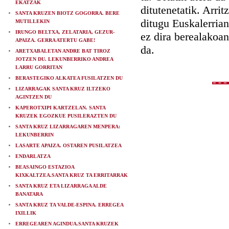
EKATZAK
ditutenetatik. Arri
SANTA KRUZEN BIOTZ GOGORRA. BERE
ditugu Euskalerrian
MUTILLEKIN
IRUNGO BELTXA, ZELATARIA, GEZUR-
ez dira berealakoan
APAIZA. GERRA ATERTU GABE!
da.
ARETXABALETAN ANDRE BAT TIROZ
JOTZEN DU. LEKUNBERRIKO ANDREA
LARRU GORRITAN
BERASTEGIKO ALKATEA FUSILATZEN DU
LIZARRAGAK SANTA KRUZ ILTZEKO
AGINTZEN DU
KAPEROTXIPI KARTZELAN. SANTA
KRUZEK EGOZKUE PUSILERAZTEN DU
SANTA KRUZ LIZARRAGAREN MENPERA:
LEKUNBERRIN
LASARTE APAIZA. OSTAREN PUSILATZEA
ENDARLATZA
BEASAINGO ESTAZIOA
KIXKALTZEA.SANTA KRUZ TA ERRITARRAK
SANTA KRUZ ETA LIZARRAGA ALDE
BANATARA
SANTA KRUZ TA VALDE-ESPINA. ERREGEA
IXILLIK
ERREGEAREN AGINDUA.SANTA KRUZEK