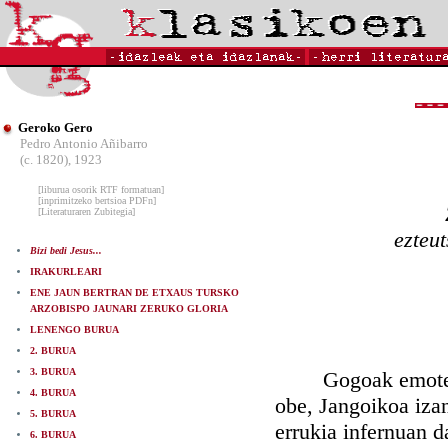
Geroko Gero
Pedro Antonio Añibarro
(c. 1820), 1923
[liburua osorik RTF formatuan]
[inprimitzeko bertsioa PDFn]
[Literaturaren Zubitegia]
ezteu
Bizi bedi Jesus...
IRAKURLEARI
ENE JAUN BERTRAN DE ETXAUS TURSKO
ARZOBISPO JAUNARI ZERUKO GLORIA
LENENGO BURUA
2. BURUA
3. BURUA
Gogoak emoten deu
4. BURUA
obe, Jangoikoa izan
5. BURUA
errukia infernuan d
6. BURUA