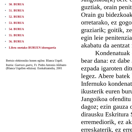
50. BURUA
guztiak, orain peni
51. BURUA
Orain gu bidezkoak 
52. BURUA
orretarako, ez gogor
53. BURUA
graziarik; goitik, z
54. BURUA
55. BURUA
egin leie penitenzi
56. BURUA
akabatu da aentzat f
Libru onetako BURUEN idorogarria
Kondenatuak eure
bear dana: ez dabe 
Bertsio elektroniko honen egilea: Blanca Urgell.
Iturria:
Gueroco guero,
Fr. Pedro Antonio Añibarro
ezpada igaroten dit
(Blanca Urgellen edizioa). Euskaltzaindia, 2001
legez. Abere batek
Infernuko kondenat
ikusterik euren bur
Jangoikoa ofenditu 
dagoz; ezin gauza o
dirausku Eskritura 
erremediorik, ez ak
erreskaterik, ez er