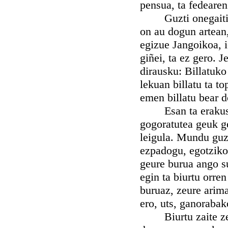
pensua, ta fedearen
Guzti onegaiti, Sa
on au dogun artean,
egizue Jangoikoa, 
giñei, ta ez gero. J
dirausku: Billatuk
lekuan billatu ta 
emen billatu bear d
Esan ta erakusi da
gogoratutea geuk ge
leigula. Mundu guzt
ezpadogu, egotziko 
geure burua ango su
egin ta biurtu orren
buruaz, zeure arima
ero, uts, ganorabak
Biurtu zaite zeinb