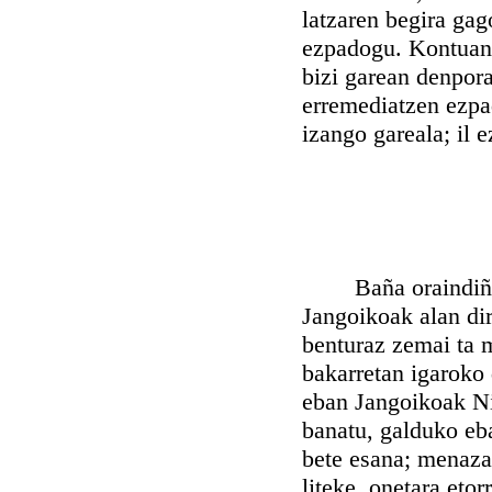
latzaren begira gag
ezpadogu. Kontuan i
bizi garean denpora
erremediatzen ezpa
izango gareala; il 
Baña oraindiño ba
Jangoikoak alan di
benturaz zemai ta 
bakarretan igaroko 
eban Jangoikoak Nin
banatu, galduko eba
bete esana; menaza
liteke, onetara eto