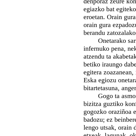
denporaz zeure kon
egiazko bat egiteko
eroetan. Orain gura
orain gura ezpadozu
berandu zatozalako,
Onetarako sarri, l
infernuko pena, nek
atzendu ta akabetak
betiko iraungo dabe
egitera zoazanean, 
Eska egiozu onetar
bitartetasuna, ange
Gogo ta asmo andi 
bizitza guztiko kon
gogozko oraziñoa e
badozu; ez beinbere
lengo utsak, orain
etxeak, lagunak, ok