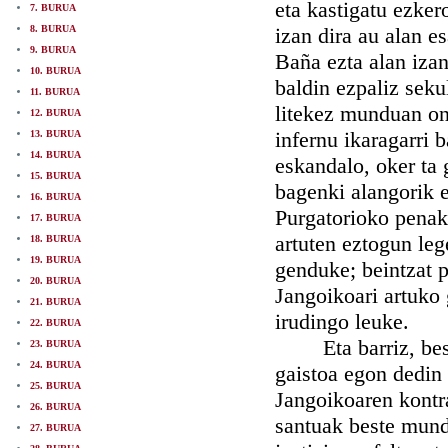
eta kastigatu ezker
7. BURUA
8. BURUA
izan dira au alan e
9. BURUA
Baña ezta alan izan
10. BURUA
baldin ezpaliz sekul
11. BURUA
litekez munduan ona
12. BURUA
infernu ikaragarri 
13. BURUA
14. BURUA
eskandalo, oker ta g
15. BURUA
bagenki alangorik e
16. BURUA
Purgatorioko penak 
17. BURUA
artuten eztogun leg
18. BURUA
19. BURUA
genduke; beintzat p
20. BURUA
Jangoikoari artuko
21. BURUA
irudingo leuke.
22. BURUA
Eta barriz, bestet
23. BURUA
24. BURUA
gaistoa egon dedin
25. BURUA
Jangoikoaren kontra 
26. BURUA
santuak beste mund
27. BURUA