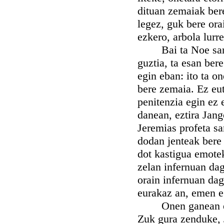
dituan zemaiak bere
legez, guk bere ora
ezkero, arbola lurre
Bai ta Noe santu
guztia, ta esan bere
egin eban: ito ta o
bere zemaia. Ez eut
penitenzia egin ez 
danean, eztira Jan
Jeremias profeta s
dodan jenteak bere 
dot kastigua emote
zelan infernuan da
orain infernuan dag
eurakaz an, emen 
Onen ganean edert
Zuk gura zenduke, 