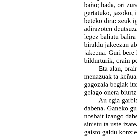
baño; bada, ori zur
gertatuko, jazoko, 
beteko dira: zeuk i
adirazoten deutsuza
legez baliatu balir
biraldu jakeezan ab
jakeena. Guri bere 
bildurturik, orain 
Eta alan, orain ge
menazuak ta keñuak
gagozala begiak itx
geiago onera biurtz
Au egia garbia da,
dabena. Ganeko guz
nosbait izango dabe
sinistu ta uste izat
gaisto galdu konzie