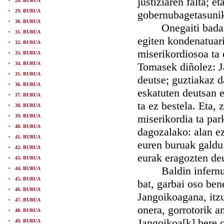
justiziaren falta; 
28. BURUA
29. BURUA
gobernubagetasuni
30. BURUA
Onegaiti bada, ez
31. BURUA
egiten kondenatuari
32. BURUA
miserikordiosoa ta 
33. BURUA
34. BURUA
Tomasek diñolez: J
35. BURUA
deutse; guztiakaz d
36. BURUA
eskatuten deutsan e
37. BURUA
ta ez bestela. Eta,
38. BURUA
miserikordia ta par
39. BURUA
40. BURUA
dagozalako: alan ez
41. BURUA
euren buruak galdu
42. BURUA
eurak eragozten deu
43. BURUA
Baldin infernuan
44. BURUA
45. BURUA
bat, garbai oso ben
46. BURUA
Jangoikoagana, itzu
47. BURUA
onera, gorrotorik a
48. BURUA
Jangoikoa[k] bere o
49. BURUA