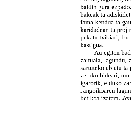
baldin gura ezpadoz
bakeak ta adiskidetu
fama kendua ta gau
karidadean ta proji
pekatu txikiari; ba
kastigua.
Au egiten badozu,
zaituala, lagundu, 
sartuteko abiatu ta 
zeruko bideari, mu
igarorik, elduko za
Jangoikoaren lagunt
betikoa izatera.
Jan