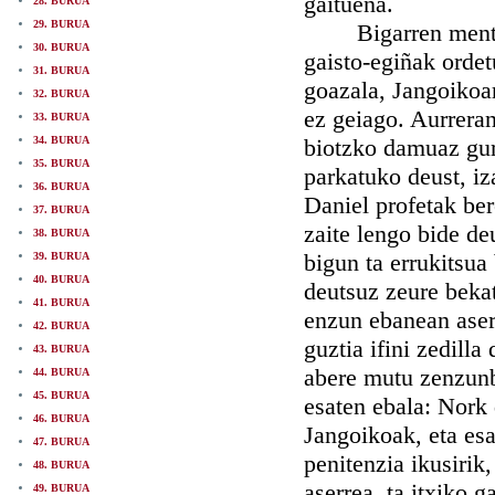
gaituena.
28. BURUA
29. BURUA
Bigarren mentura 
30. BURUA
gaisto-egiñak ordet
31. BURUA
goazala, Jangoikoa
32. BURUA
ez geiago. Aurreran
33. BURUA
34. BURUA
biotzko damuaz gur
35. BURUA
parkatuko deust, i
36. BURUA
Daniel profetak be
37. BURUA
zaite lengo bide de
38. BURUA
bigun ta errukitsua
39. BURUA
40. BURUA
deutsuz zeure bekat
41. BURUA
enzun ebanean aserr
42. BURUA
guztia ifini zedilla
43. BURUA
abere mutu zenzunb
44. BURUA
45. BURUA
esaten ebala: Nork
46. BURUA
Jangoikoak, eta esa
47. BURUA
penitenzia ikusirik
48. BURUA
aserrea, ta itxiko 
49. BURUA