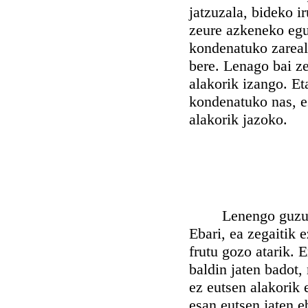
jatzuzala, bideko ir
zeure azkeneko egu
kondenatuko zareal
bere. Lenago bai ze
alakorik izango. E
kondenatuko nas, e
alakorik jazoko.
Lenengo guzurra, 
Ebari, ea zegaitik 
frutu gozo atarik. 
baldin jaten badot,
ez eutsen alakorik e
esan eutsen jaten e