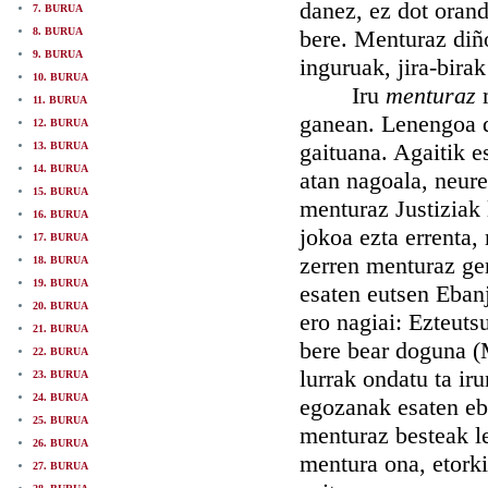
danez, ez dot orand
7. BURUA
8. BURUA
bere. Menturaz diñ
9. BURUA
inguruak, jira-birak
10. BURUA
Iru
menturaz
11. BURUA
ganean. Lenengoa da
12. BURUA
gaituana. Agaitik e
13. BURUA
14. BURUA
atan nagoala, neure
15. BURUA
menturaz Justiziak 
16. BURUA
jokoa ezta errenta,
17. BURUA
zerren menturaz ge
18. BURUA
19. BURUA
esaten eutsen Ebanje
20. BURUA
ero nagiai: Ezteut
21. BURUA
bere bear doguna (
22. BURUA
lurrak ondatu ta ir
23. BURUA
24. BURUA
egozanak esaten eb
25. BURUA
menturaz besteak l
26. BURUA
mentura ona, etor
27. BURUA