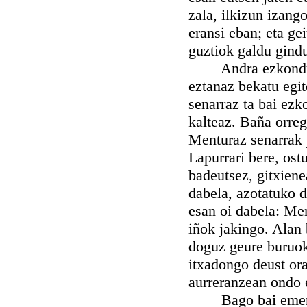
zala, ilkizun izang
eransi eban; eta ge
guztiok galdu gind
Andra ezkondu ba
eztanaz bekatu egi
senarraz ta bai ezk
kalteaz. Baña orreg
Menturaz senarrak 
Lapurrari bere, ost
badeutsez, gitxien
dabela, azotatuko d
esan oi dabela: Me
iñok jakingo. Alan 
doguz geure buruok
itxadongo deust ora
aurreranzean ondo e
Bago bai emen men