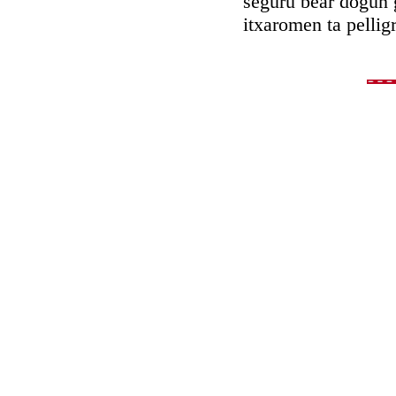
seguru bear dogun 
itxaromen ta pelligr