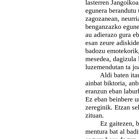
lasterren Jangoikoa
egunera berandutu t
zagozanean, neurria
benganzazko egunea
au adierazo gura eb
esan zeure adiskide
badozu emotekorik,
mesedea, dagizula l
luzemendutan ta joa
Aldi baten itandu 
ainbat biktoria, anb
eranzun eban laburk
Ez eban beinbere u
zereginik. Etzan se
zituan.
Ez gaitezen, bada,
mentura bat al badi