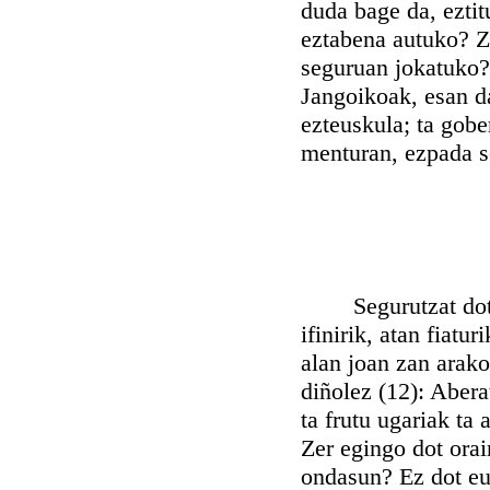
duda bage da, eztit
eztabena autuko? Ze
seguruan jokatuko?
Jangoikoak, esan d
ezteuskula; ta gobe
menturan, ezpada s
Segurutzat dot In
ifinirik, atan fiatu
alan joan zan arak
diñolez (12): Abera
ta frutu ugariak ta 
Zer egingo dot orai
ondasun? Ez dot eu