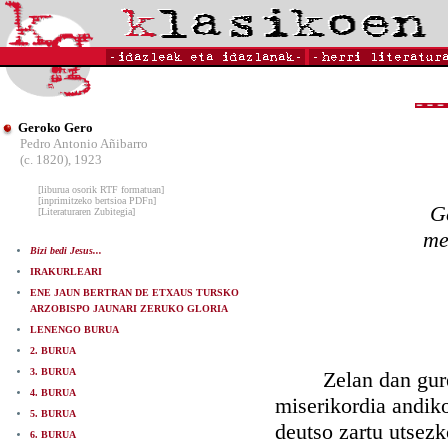
Geroko Gero
Pedro Antonio Añibarro
(c. 1820), 1923
[liburua osorik RTF formatuan]
[inprimitzeko bertsioa PDFn]
G
[Literaturaren Zubitegia]
me
Bizi bedi Jesus...
IRAKURLEARI
ENE JAUN BERTRAN DE ETXAUS TURSKO
ARZOBISPO JAUNARI ZERUKO GLORIA
LENENGO BURUA
2. BURUA
3. BURUA
Zelan dan gure Jan
4. BURUA
miserikordia andiko
5. BURUA
deutso zartu utsezk
6. BURUA