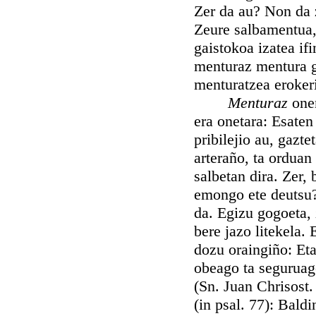
Zer da au? Non da
Zeure salbamentua,
gaistokoa izatea if
menturaz mentura g
menturatzea eroker
Menturaz
one
era onetara: Esate
pribilejio au, gazte
arteraño, ta orduan 
salbetan dira. Zer, 
emongo ete deutsu?
da. Egizu gogoeta, 
bere jazo litekela.
dozu oraingiño: Eta
obeago ta seguruago
(Sn. Juan Chrisost.
(in psal. 77): Bald