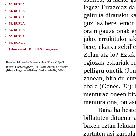
50. BURUA
legez: Errazoiaz da
51. BURUA
gaitu ta dirausku k
52. BURUA
guztiaz bere, emon 
53. BURUA
orain gauza onak eg
54. BURUA
55. BURUA
jako, errukituko j
56. BURUA
bere, ekatxa zebill
Libru onetako BURUEN idorogarria
Zelan atz lo? Eztaku
egiozak eskariak eu
Bertsio elektroniko honen egilea: Blanca Urgell.
Iturria:
Gueroco guero,
Fr. Pedro Antonio Añibarro
pelligru onetik (Jo
(Blanca Urgellen edizioa). Euskaltzaindia, 2001
zanean, biraldu eut
ebala (Genes. 32):
menturaz oneen bita
mentura ona, ontas
Baña ba best
billatuten dituena,
baxen eztan lekuan 
zartuten asi zareala