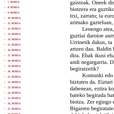
gaistoak. Oneek dir
7. BURUA
8. BURUA
biotzera era guztik
9. BURUA
itxi, zarratu; ta eu
10. BURUA
arimako gazteluan, 
11. BURUA
Lenengo atea, ta 
12. BURUA
guztiai daroioe aur
13. BURUA
14. BURUA
Urrinetik dakus, t
15. BURUA
artzen dau. Baldin 
16. BURUA
dira. Ebak ikusi eba
17. BURUA
andi negargarria. D
18. BURUA
19. BURUA
begiratzetik?
20. BURUA
Komunki edo geien
21. BURUA
biztuten da. Eiztari
22. BURUA
dabenean, eztira ko
23. BURUA
24. BURUA
bateko begirada bat
25. BURUA
biotza. Zer egingo 
26. BURUA
Bigarren begiratute
27. BURUA