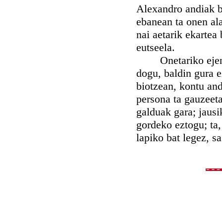
Alexandro andiak b
ebanean ta onen ala
nai aetarik ekartea
eutseela.
Onetariko ejenplu 
dogu, baldin gura 
biotzean, kontu and
persona ta gauzeeta
galduak gara; jausi
gordeko eztogu; ta,
lapiko bat legez, s