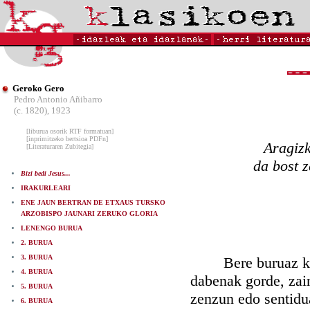
Geroko Gero
Pedro Antonio Añibarro
(c. 1820), 1923
[liburua osorik RTF formatuan]
[inprimitzeko bertsioa PDFn]
Aragizk
[Literaturaren Zubitegia]
da bost z
Bizi bedi Jesus...
IRAKURLEARI
ENE JAUN BERTRAN DE ETXAUS TURSKO
ARZOBISPO JAUNARI ZERUKO GLORIA
LENENGO BURUA
2. BURUA
3. BURUA
Bere buruaz kontu
4. BURUA
dabenak gorde, zain
5. BURUA
zenzun edo sentidua
6. BURUA