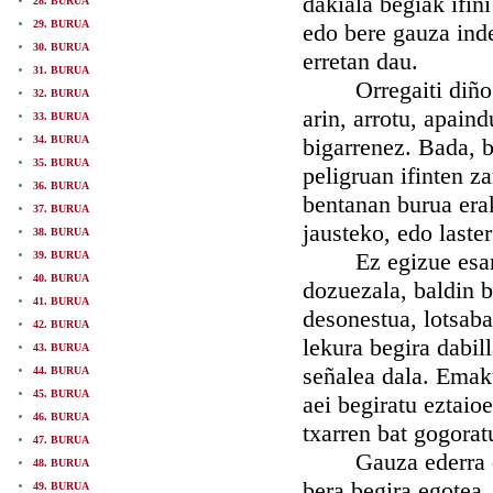
dakiala begiak ifin
28. BURUA
29. BURUA
edo bere gauza inde
30. BURUA
erretan dau.
31. BURUA
Orregaiti diño Es
32. BURUA
arin, arrotu, apaind
33. BURUA
34. BURUA
bigarrenez. Bada, b
35. BURUA
peligruan ifinten za
36. BURUA
bentanan burua erak
37. BURUA
jausteko, edo laster
38. BURUA
Ez egizue esan, d
39. BURUA
40. BURUA
dozuezala, baldin 
41. BURUA
desonestua, lotsaba
42. BURUA
lekura begira dabil
43. BURUA
señalea dala. Emak
44. BURUA
45. BURUA
aei begiratu eztaio
46. BURUA
txarren bat gogorat
47. BURUA
Gauza ederra da, 
48. BURUA
bera begira egotea
49. BURUA