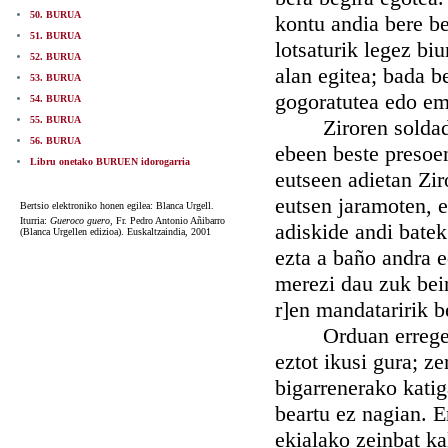
50. BURUA
kontu andia bere b
51. BURUA
lotsaturik legez bi
52. BURUA
alan egitea; bada be
53. BURUA
gogoratutea edo em
54. BURUA
55. BURUA
Ziroren soldaduak
56. BURUA
ebeen beste presoe
Libru onetako BURUEN idorogarria
eutseen adietan Zir
eutsen jaramoten, e
Bertsio elektroniko honen egilea: Blanca Urgell.
Iturria:
Gueroco guero,
Fr. Pedro Antonio Añibarro
adiskide andi batek
(Blanca Urgellen edizioa). Euskaltzaindia, 2001
ezta a baño andra 
merezi dau zuk bein
r]en mandataririk b
Orduan erregeak er
eztot ikusi gura; ze
bigarrenerako katig
beartu ez nagian. E
ekialako zeinbat ka