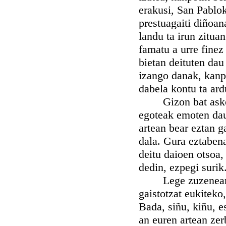
erakusi, San Pablo
prestuagaiti diñoana
landu ta irun zitua
famatu a urre finez
bietan deituten dau
izango danak, kanpo
dabela kontu ta ard
Gizon bat askotan
egoteak emoten dau 
artean bear eztan g
dala. Gura eztaben
deitu daioen otsoa,
dedin, ezpegi surik
Lege zuzenean agi
gaistotzat eukiteko
Bada, siñu, kiñu, e
an euren artean zer