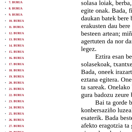
solasa loiak, berba
7. BURUA
8. BURUA
egite onak. Bada, f
9. BURUA
daukan batek bere 
10. BURUA
erakusten dau bere
11. BURUA
besteen artean; mi
12. BURUA
agertuten da nor d
13. BURUA
14. BURUA
legez.
15. BURUA
Eztira esan bear 
16. BURUA
solasekoak, txantxe
17. BURUA
Bada, oneek irazart
18. BURUA
19. BURUA
eztana egitera. One
20. BURUA
ta sareak. Onelako 
21. BURUA
gura badozu zeure 
22. BURUA
Bai ta gorde bear
23. BURUA
24. BURUA
konbersaziño luzeak
25. BURUA
esaterik. Bada best
26. BURUA
afekto eragotzia t
27. BURUA