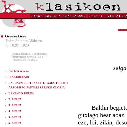
Geroko Gero
Pedro Antonio Añibarro
(c. 1820), 1923
[liburua osorik RTF formatuan]
[inprimitzeko bertsioa PDFn]
[Literaturaren Zubitegia]
seiga
Bizi bedi Jesus...
IRAKURLEARI
ENE JAUN BERTRAN DE ETXAUS TURSKO
ARZOBISPO JAUNARI ZERUKO GLORIA
LENENGO BURUA
2. BURUA
3. BURUA
Baldin begietako 
4. BURUA
gitxiago bear aoaz
5. BURUA
eze, loi, zikin, de
6. BURUA