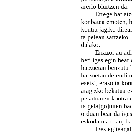
arerio biurtzen da.
Errege bat atzerat
konbatea emoten, ba
kontra jagiko direa
ta pelean sartzeko,
dalako.
Errazoi au adieta
beti iges egin bear
batzuetan benzutu b
batzuetan defenditu
esetsi, eraso ta ko
aragizko bekatua ez
pekatuaren kontra e
ta geia[go]tuten ba
orduan bear da iges
eskudatuko dan; bad
Iges egiteagaiti p