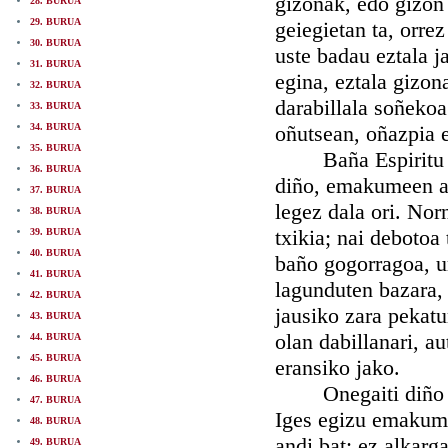
gizonak, edo gizon 
28. BURUA
29. BURUA
geiegietan ta, orre
30. BURUA
uste badau eztala j
31. BURUA
egina, eztala gizon
32. BURUA
darabillala soñekoa
33. BURUA
34. BURUA
oñutsean, oñazpia e
35. BURUA
Baña Espiritu San
36. BURUA
diño, emakumeen art
37. BURUA
legez dala ori. Nor
38. BURUA
txikia; nai debotoa 
39. BURUA
40. BURUA
baño gogorragoa, u
41. BURUA
lagunduten bazara, 
42. BURUA
jausiko zara pekatu
43. BURUA
olan dabillanari, au
44. BURUA
45. BURUA
eransiko jako.
46. BURUA
Onegaiti diño S
47. BURUA
Iges egizu emakumee
48. BURUA
andi bat; ez alkarg
49. BURUA