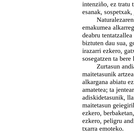
intenziño, ez tratu
esanak, sospetxak,
Naturalezaren ald
emakumea alkarrega
deabru tentatzallea
biztuten dau sua, g
irazarri ezkero, ga
sosegatzen ta bere 
Zurtasun andia da
maitetasunik artzea
alkargana abiatu e
amatetea; ta jentea
adiskidetasunik, lla
maitetasun geiegiri
ezkero, berbaketan,
ezkero, peligru and
txarra emoteko.