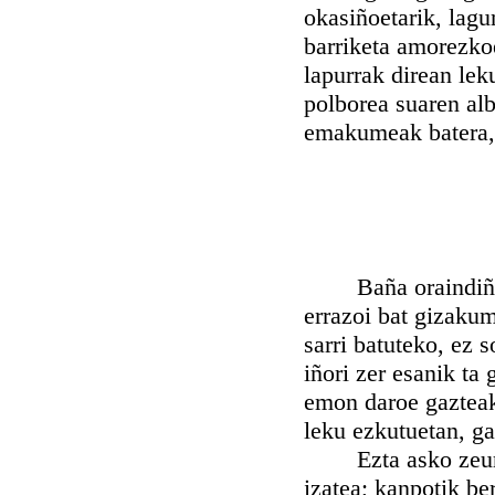
okasiñoetarik, lagun
barriketa amorezkoe
lapurrak direan lek
polborea suaren alb
emakumeak batera, a
Baña oraindiño al
errazoi bat gizakum
sarri batuteko, ez 
iñori zer esanik ta
emon daroe gazteak
leku ezkutuetan, ga
Ezta asko zeure k
izatea; kanpotik be