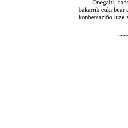
Onegaiti, bada, d
bakarrik euki bear 
konbersaziño luze z