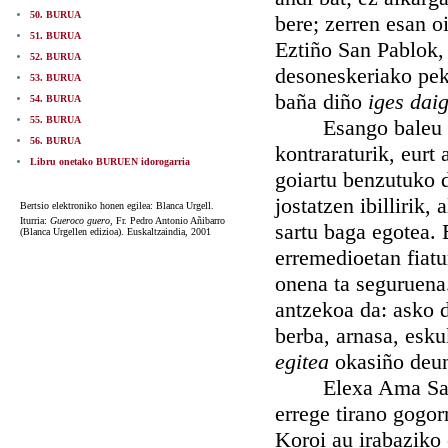
50. BURUA
bere; zerren esan oi
51. BURUA
Eztiño San Pablok, 
52. BURUA
desoneskeriako pek
53. BURUA
baña diño
iges dai
54. BURUA
55. BURUA
Esango baleu lege
56. BURUA
kontraraturik, eurt
Libru onetako BURUEN idorogarria
goiartu benzutuko d
jostatzen ibillirik,
Bertsio elektroniko honen egilea: Blanca Urgell.
Iturria:
Gueroco guero,
Fr. Pedro Antonio Añibarro
sartu baga egotea. 
(Blanca Urgellen edizioa). Euskaltzaindia, 2001
erremedioetan fiatu
onena ta seguruena
antzekoa da: asko d
berba, arnasa, esku
egitea
okasiño deun
Elexa Ama Santare
errege tirano gogor
Koroi au irabaziko 