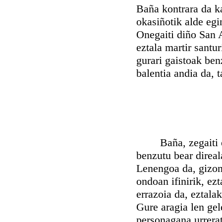
Baña kontrara da ka
okasiñotik alde egi
Onegaiti diño San 
eztala martir santur
gurari gaistoak benz
balentia andia da, t
Baña, zegaiti esa
benzutu bear direal
Lenengoa da, gizon
ondoan ifinirik, ez
errazoia da, eztala
Gure aragia len gel
personagana urrerat