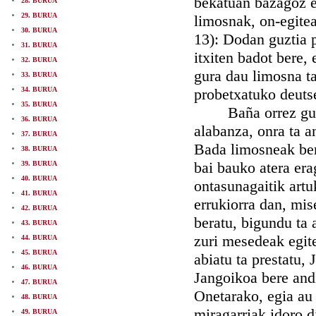
bekatuan bazagoz et
28. BURUA
29. BURUA
limosnak, on-egitea
30. BURUA
13): Dodan guztia p
31. BURUA
itxiten badot bere,
32. BURUA
gura dau limosna ta
33. BURUA
34. BURUA
probetxatuko deuts
35. BURUA
Baña orrez guztia
36. BURUA
alabanza, onra ta a
37. BURUA
Bada limosneak ber
38. BURUA
bai bauko atera era
39. BURUA
40. BURUA
ontasunagaitik artu
41. BURUA
errukiorra dan, mis
42. BURUA
beratu, bigundu ta 
43. BURUA
zuri mesedeak egite
44. BURUA
45. BURUA
abiatu ta prestatu,
46. BURUA
Jangoikoa bere andi
47. BURUA
Onetarako, egia au 
48. BURUA
miragarriak idoro d
49. BURUA