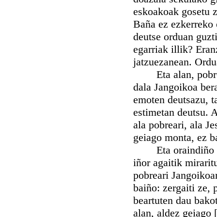
eskoakoak gosetu z
Baña ez ezkerreko 
deutse orduan guzti
egarriak illik? Era
jatzuezanean. Ordua
Eta alan, pobreak
dala Jangoikoa bera
emoten deutsazu, t
estimetan deutsu. 
ala pobreari, ala J
geiago monta, ez bal
Eta oraindiño San
iñor agaitik mirarit
pobreari Jangoikoa
baiño: zergaiti ze,
beartuten dau bako
alan, aldez geiago