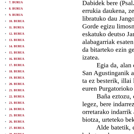
Dabidek bere (Psal
7. BURUA
8. BURUA
errukia daukena, ze
9. BURUA
libratuko dau Jango
10. BURUA
Gorde egizu limosne
11. BURUA
eskatuko deutso Jan
12. BURUA
alabagarriak esaten
13. BURUA
14. BURUA
da bitarteko ezin g
15. BURUA
izatea.
16. BURUA
Egia da, alan da,
17. BURUA
San Agustinganik at
18. BURUA
19. BURUA
ta ez besterik, ill
20. BURUA
euren Purgatorioko
21. BURUA
Baña eztozu, ez, 
22. BURUA
legez, bere indarre
23. BURUA
24. BURUA
orretarako indarrik
25. BURUA
biotza, urteteko be
26. BURUA
Alde batetik, doz
27. BURUA