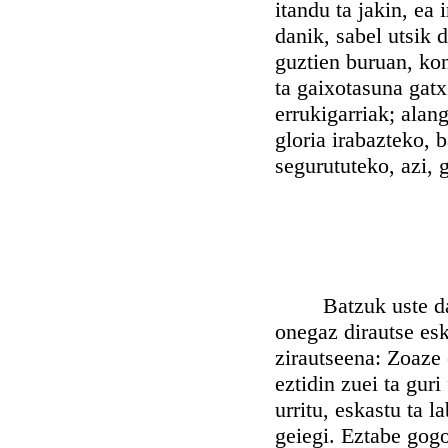
itandu ta jakin, ea
danik, sabel utsik d
guztien buruan, ko
ta gaixotasuna gatx
errukigarriak; ala
gloria irabazteko,
segurututeko, azi, 
Batzuk uste dabe 
onegaz dirautse esk
zirautseena: Zoaze o
eztidin zuei ta guri
urritu, eskastu ta l
geiegi. Eztabe gog