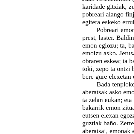
karidade gitxiak, z
pobreari alango fin
egitera eskeko erruk
Pobreari emongo d
prest, laster. Bald
emon egiozu; ta, b
emoizu asko. Jerusa
obraren eskea; ta b
toki, zepo ta ontzi
bere gure elexetan 
Bada tenploko ut
aberatsak asko emo
ta zelan eukan; eta
bakarrik emon zitua
eutsen elexan egoz
guztiak baño. Zerr
aberatsai, emonak 