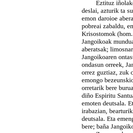
Eztituz iñolakoz 
deslai, azturik ta s
emon daroioe abera
pobreai zabaldu, em
Krisostomok (hom. 7
Jangoikoak munduan
aberatsak; limosnar
Jangoikoaren ontas
ondasun orreek, Ja
orrez guztiaz, zuk 
emongo bezeunskio 
orretarik bere buru
diño Espiritu Santu
emoten deutsala. E
irabazian, bearturik
deutsala. Eta emeng
bere; baña Jangoik