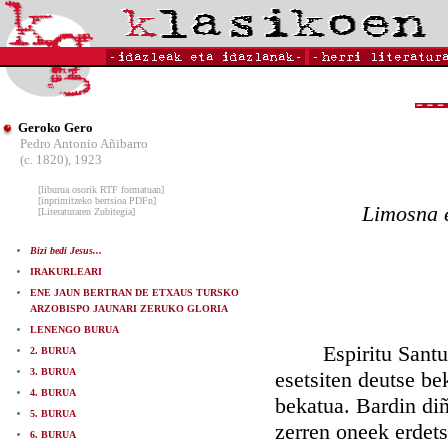
Geroko Gero
Pedro Antonio Añibarro
(c. 1820), 1923
[liburua osorik RTF formatuan]
[inprimitzeko bertsioa PDFn]
Limosna e
[Literaturaren Zubitegia]
Bizi bedi Jesus...
IRAKURLEARI
ENE JAUN BERTRAN DE ETXAUS TURSKO
ARZOBISPO JAUNARI ZERUKO GLORIA
LENENGO BURUA
Espiritu Santuak 
2. BURUA
3. BURUA
esetsiten deutse be
4. BURUA
bekatua. Bardin di
5. BURUA
zerren oneek erdets
6. BURUA