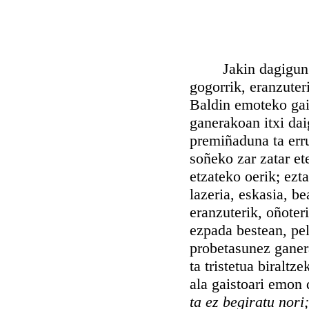
Jakin dagigun ezt
gogorrik, eranzuteri
Baldin emoteko gai
ganerakoan itxi da
premiñaduna ta erru
soñeko zar zatar et
etzateko oerik; ezta
lazeria, eskasia, be
eranzuterik, oñoteri
ezpada bestean, pel
probetasunez ganera
ta tristetua biralt
ala gaistoari emon
ta ez begiratu nori