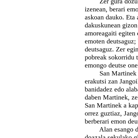
Zer gura dozu ge
izenean, berari em
askoan dauko. Eta 
dakuskunean gizon 
amoreagaiti egiten 
emoten deutsaguz; 
deutsaguz. Zer egi
pobreak sokorridu t
emongo deutse onel
San Martinek bere
erakutsi zan Jangoi
banidadez edo alaba
daben Martinek, ze
San Martinek a kap
orrez guztiaz, Jang
berberari emon deu
Alan esango deuts
doazala sekulako gl