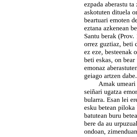
ezpada aberastu ta z
askotuten dituela o
beartuari emoten d
eztana azkenean bea
Santu berak (Prov. 
orrez guztiaz, beti
ez eze, besteenak os
beti eskas, on bear
emonaz aberastuten 
geiago artzen dabe.
Amak umeari ugat
seiñari ugatza emon
bularra. Esan lei e
esku betean piloka 
batutean buru betea
bere da au urpuzuak
ondoan, zimenduan 