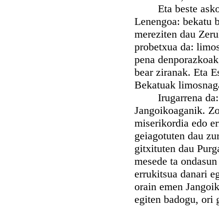
Eta beste askoen 
Lenengoa: bekatu b
mereziten dau Zeru
probetxua da: limos
pena denporazkoak,
bear ziranak. Eta E
Bekatuak limosnaga
Irugarrena da: li
Jangoikoaganik. Zo
miserikordia edo er
geiagotuten dau zur
gitxituten dau Purg
mesede ta ondasun a
errukitsua danari e
orain emen Jangoik
egiten badogu, ori 