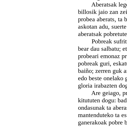
Aberatsak legez, 
billosik jaio zan z
probea aberats, ta 
askotan adu, suerte
aberatsak pobretute
Pobreak sufrituaz,
bear dau salbatu; e
probeari emonaz pr
pobreak guri, eskat
baiño; zerren guk ar
edo beste onelako 
gloria irabazten do
Are geiago, probe
kitututen dogu: ba
ondasunak ta aberas
mantenduteko ta es
ganerakoak pobre b