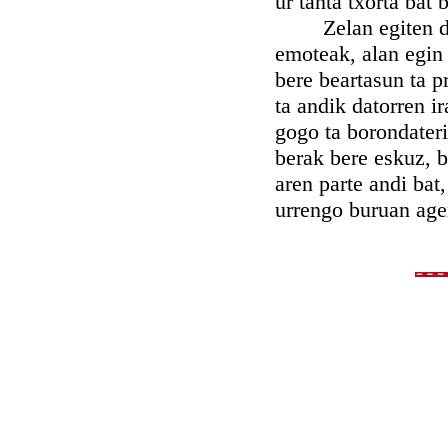
ur tanta txorta bat 
Zelan egiten ditua
emoteak, alan egin
bere beartasun ta p
ta andik datorren i
gogo ta borondater
berak bere eskuz, b
aren parte andi bat
urrengo buruan ager