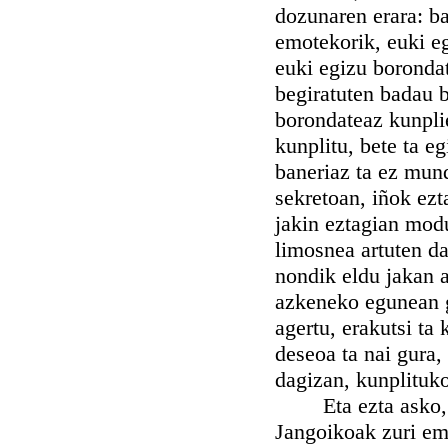
dozunaren erara: b
emotekorik, euki e
euki egizu boronda
begiratuten badau 
borondateaz kunpli
kunplitu, bete ta eg
baneriaz ta ez mund
sekretoan, iñok ezt
jakin eztagian modu
limosnea artuten da
nondik eldu jakan 
azkeneko egunean g
agertu, erakutsi ta
deseoa ta nai gura
dagizan, kunplituko
Eta ezta asko, esk
Jangoikoak zuri em