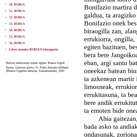
50. BURUA
Bonifazio martira d
51. BURUA
galdua, ta aragizko 
52. BURUA
Bonifazio onek best
53. BURUA
biraogilla zan, ala
54. BURUA
55. BURUA
errukiorra, ongilla
56. BURUA
egiten bazituen, be
Libru onetako BURUEN idorogarria
bera bere Jangoikoa
eban, argi santu b
Bertsio elektroniko honen egilea: Blanca Urgell.
Iturria:
Gueroco guero,
Fr. Pedro Antonio Añibarro
oneekaz batean biu
(Blanca Urgellen edizioa). Euskaltzaindia, 2001
ta azkenean martir 
limosneak, errukior
errukitasuna, ta be
bere andik errukitu
ta emoten bide one
Abia gaitezan, bad
bada asko ta andiak
ondasunak, zorionak