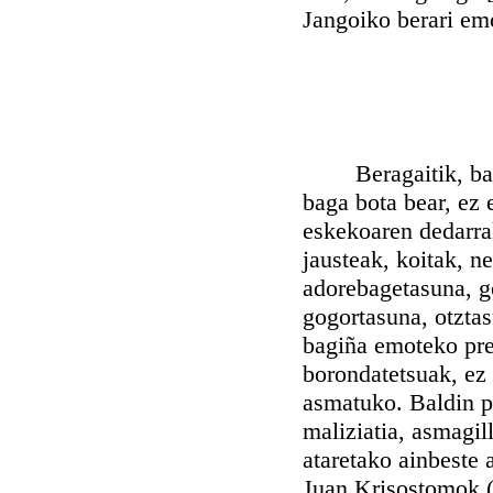
Jangoiko berari em
Beragaitik, bada,
baga bota bear, ez 
eskekoaren dedarrak
jausteak, koitak, n
adorebagetasuna, g
gogortasuna, otztas
bagiña emoteko pre
borondatetsuak, ez 
asmatuko. Baldin po
maliziatia, asmagil
ataretako ainbeste 
Juan Krisostomok (h