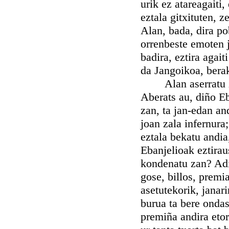
urik ez atareagaiti,
eztala gitxituten, z
Alan, bada, dira p
orrenbeste emoten 
badira, eztira agai
da Jangoikoa, bera
Alan aserratu zan
Aberats au, diño Eb
zan, ta jan-edan and
joan zala infernura;
eztala bekatu andia
Ebanjelioak eztirau
kondenatu zan? Adie
gose, billos, premi
asetutekorik, janar
burua ta bere ondas
premiña andira etor