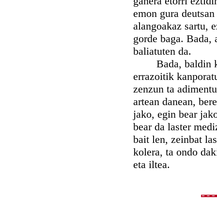
ganera etorri eztidi
emon gura deutsan 
alangoakaz sartu, 
gorde baga. Bada, a
baliatuten da.
Bada, baldin kole
errazoitik kanporatu
zenzun ta adimentut
artean danean, bere
jako, egin bear jako
bear da laster medi
bait len, zeinbat l
kolera, ta ondo dak
eta iltea.