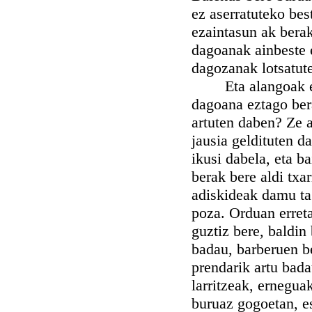
ez aserratuteko bes
ezaintasun ak berak
dagoanak ainbeste e
dagozanak lotsatute
Eta alangoak eura
dagoana eztago ber
artuten daben? Ze a
jausia geldituten d
ikusi dabela, eta ba
berak bere aldi txa
adiskideak damu ta 
poza. Orduan erreta
guztiz bere, baldin
badau, barberuen b
prendarik artu bada
larritzeak, ernegua
buruaz gogoetan, e