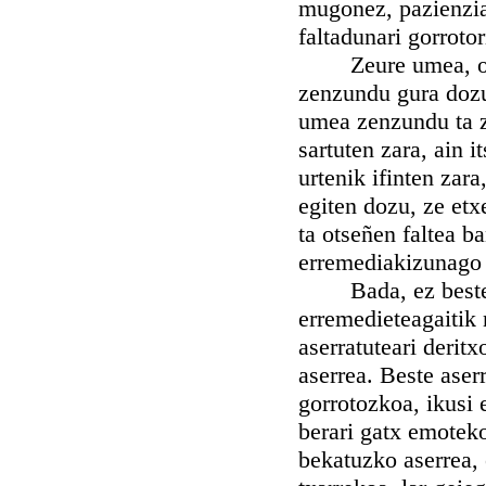
mugonez, pazienziar
faltadunari gorroto
Zeure umea, otseñ
zenzundu gura dozu
umea zenzundu ta z
sartuten zara, ain i
urtenik ifinten zara
egiten dozu, ze etx
ta otseñen faltea b
erremediakizunago 
Bada, ez bestela, 
erremedieteagaitik 
aserratuteari derit
aserrea. Beste aser
gorrotozkoa, ikusi 
berari gatx emoteko
bekatuzko aserrea,