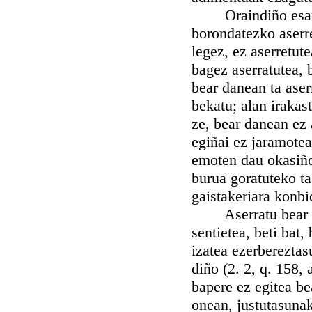
Oraindiño esan gu
borondatezko aserre
legez, ez aserretut
bagez aserratutea, 
bear danean ta aser
bekatu; alan irakas
ze, bear danean ez 
egiñai ez jaramotea
emoten dau okasiñoa
burua goratuteko ta
gaistakeriara konbi
Aserratu bear dan
sentietea, beti bat
izatea ezerberezta
diño (2. 2, q. 158, 
bapere ez egitea b
onean, justutasunak