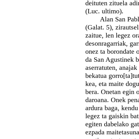
deituten zituela ad
(Luc. ultimo).
Alan San Pablo Ap
(Galat. 5), zirauts
zaitue, len legez o
desonragarriak, gar
onez ta borondate 
da San Agustinek be
aserratuten, anaja
bekatua gorro[ta]t
kea, eta maite dogu
bera. Onetan egin 
daroana. Onek pena
ardura baga, kendu 
legez ta gaiskin ba
egiten dabelako gat
ezpada maitetasunaz