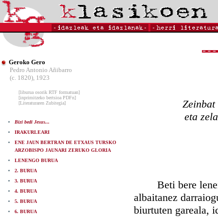
Geroko Gero
Pedro Antonio Añibarro
(c. 1820), 1923
[liburua osorik RTF formatuan]
[inprimitzeko bertsioa PDFn]
Zeinbat 
[Literaturaren Zubitegia]
eta zel
Bizi bedi Jesus...
IRAKURLEARI
ENE JAUN BERTRAN DE ETXAUS TURSKO
ARZOBISPO JAUNARI ZERUKO GLORIA
LENENGO BURUA
2. BURUA
3. BURUA
Beti bere lenengo
4. BURUA
albaitanez darraiogu
5. BURUA
biurtuten gareala, 
6. BURUA