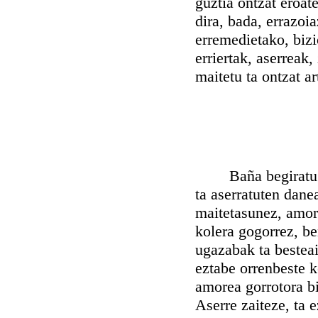
guztia ontzat eroat
dira, bada, errazoia
erremedietako, bizi
erriertak, aserreak
maitetu ta ontzat ar
Baña begiratu ta 
ta aserratuten danea
maitetasunez, amor
kolera gogorrez, be
ugazabak ta bestea
eztabe orrenbeste k
amorea gorrotora bi
Aserre zaiteze, ta 