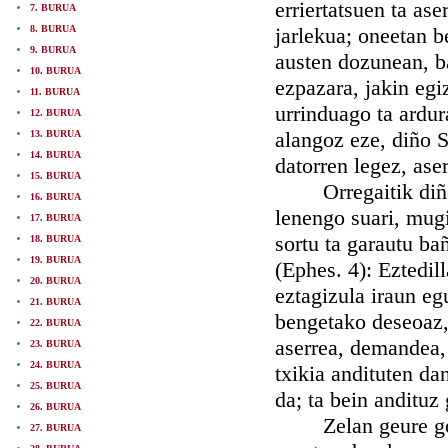
erriertatsuen ta ase
7. BURUA
8. BURUA
jarlekua; oneetan b
9. BURUA
austen dozunean, bal
10. BURUA
ezpazara, jakin egi
11. BURUA
urrinduago ta ardur
12. BURUA
alangoz eze, diño S
13. BURUA
14. BURUA
datorren legez, ase
15. BURUA
Orregaitik diño Se
16. BURUA
lenengo suari, mugi
17. BURUA
sortu ta garautu ba
18. BURUA
19. BURUA
(Ephes. 4): Eztedil
20. BURUA
eztagizula iraun eg
21. BURUA
bengetako deseoaz, 
22. BURUA
aserrea, demandea, 
23. BURUA
24. BURUA
txikia andituten da
25. BURUA
da; ta bein andituz
26. BURUA
Zelan geure gogo 
27. BURUA