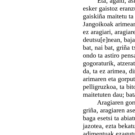
Eta, agaiti, asko
esker gaistoz eranz
gaiskiña maitetu t
Jangoikoak arimear
ez aragiari, aragiar
deutsu[e]nean, baja
bat, nai bat, griña 
ondo ta astiro pens
gogoraturik, atzera
da, ta ez arimea, d
arimaren eta gorputz
pelligruzkoa, ta bi
maitetuten dau; bat
Aragiaren gorroto
griña, aragiaren as
baga esetsi ta abia
jazotea, ezta bekat
adimentuak ezagutu