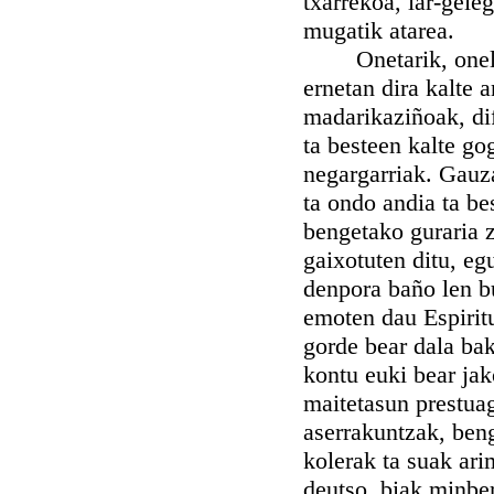
txarrekoa, lar-geie
mugatik atarea.
Onetarik, onelan ga
ernetan dira kalte 
madarikaziñoak, dif
ta besteen kalte go
negargarriak. Gauza
ta ondo andia ta bes
bengetako guraria z
gaixotuten ditu, eg
denpora baño len bu
emoten dau Espiritu
gorde bear dala bak
kontu euki bear jak
maitetasun prestuag
aserrakuntzak, ben
kolerak ta suak arim
deutso, biak minber