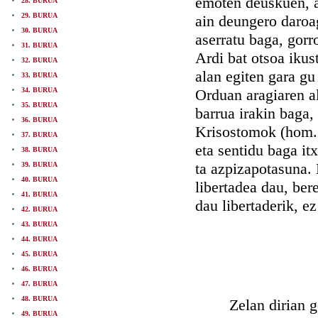
emoten deuskuen, al
28. BURUA
29. BURUA
ain deungero daroag
30. BURUA
aserratu baga, gorr
31. BURUA
Ardi bat otsoa ikust
32. BURUA
alan egiten gara gu
33. BURUA
34. BURUA
Orduan aragiaren al
35. BURUA
barrua irakin baga,
36. BURUA
Krisostomok (hom. 1
37. BURUA
eta sentidu baga itx
38. BURUA
ta azpizapotasuna. 
39. BURUA
40. BURUA
libertadea dau, ber
41. BURUA
dau libertaderik, e
42. BURUA
43. BURUA
44. BURUA
45. BURUA
46. BURUA
47. BURUA
48. BURUA
Zelan dirian gorro
49. BURUA