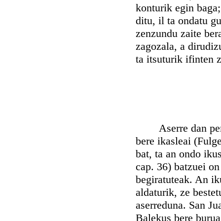
konturik egin baga;
ditu, il ta ondatu g
zenzundu zaite bera
zagozala, a dirudiz
ta itsuturik ifinten
Aserre dan person
bere ikasleai (Fulge
bat, ta an ondo iku
cap. 36) batzuei on
begiratuteak. An ik
aldaturik, ze beste
aserreduna. San Ju
Balekus bere burua 