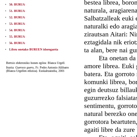
bestea librea, boro
50. BURUA
naturala, aragiaren
51. BURUA
Salbatzalleak euki 
52. BURUA
53. BURUA
naturalki edo aragia
54. BURUA
zirautsan Aitari: Ni
55. BURUA
eztagidala nik erio
56. BURUA
ta alan, bere nai gu
Libru onetako BURUEN idorogarria
Eta onetan da agir
Bertsio elektroniko honen egilea: Blanca Urgell.
amore librea. Euki
Iturria:
Gueroco guero,
Fr. Pedro Antonio Añibarro
(Blanca Urgellen edizioa). Euskaltzaindia, 2001
batera. Eta gorroto
komunki librea, bor
egin deutsuz billau
guzurrezko falsiata
sentimentu, gorroto
natural berezko on
gorrotora beartuten,
agaiti libre da zure