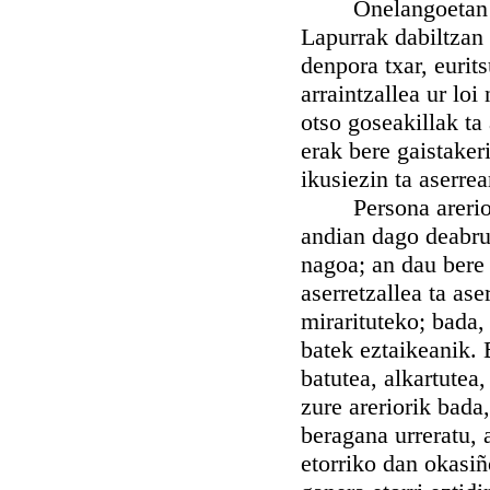
Onelangoetan deab
Lapurrak dabiltzan 
denpora txar, eurits
arraintzallea ur loi
otso goseakillak ta 
erak bere gaistakeri
ikusiezin ta aserrea
Persona areriotu, 
andian dago deabru
nagoa; an dau bere 
aserretzallea ta ase
mirarituteko; bada,
batek eztaikeanik. 
batutea, alkartutea
zure areriorik bada,
beragana urreratu, 
etorriko dan okasiñ