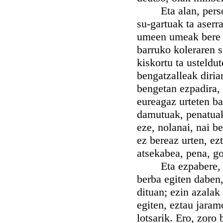
Eta alan, persona 
su-gartuak ta aserr
umeen umeak bere in
barruko koleraren s
kiskortu ta usteldu
bengatzalleak diria
bengetan ezpadira, 
eureagaz urteten ba
damutuak, penatuak
eze, nolanai, nai b
ez bereaz urten, e
atsekabea, pena, g
Eta ezpabere, begi
berba egiten daben,
dituan; ezin azalak
egiten, eztau jaram
lotsarik. Ero, zoro 