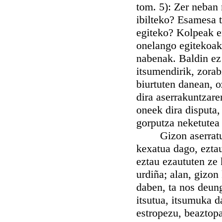
tom. 5): Zer neban 
ibilteko? Esamesa 
egiteko? Kolpeak e
onelango egitekoak,
nabenak. Baldin ez
itsumendirik, zorab
biurtuten danean, 
dira aserrakuntzar
oneek dira disputa,
gorputza neketutea t
Gizon aserratua, 
kexatua dago, eztau
eztau ezaututen ze 
urdiña; alan, gizon
daben, ta nos deung
itsutua, itsumuka d
estropezu, beaztopa