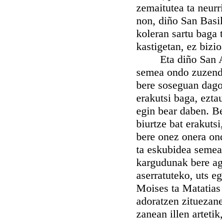
zemaitutea ta neurr
non, diño San Basil
koleran sartu baga 
kastigetan, ez bizio
Eta diño San Agus
semea ondo zuzenduk
bere soseguan dagoa
erakutsi baga, ezta
egin bear daben. Be
biurtze bat erakutsi
bere onez onera on
ta eskubidea semear
kargudunak bere agi
aserratuteko, uts eg
Moises ta Matatias
adoratzen zituezane
zanean illen arteti