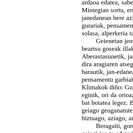
ardaoa edatea, sabe
Mintegian sortu, er
janedanean bere azi
gurariak, pensament
solasa, alperkeria t
Geienetan jente a
beartsu goseak illa
Aberastasunetik, ja
dira aragiaren atseg
barautik, jan-edane
pensamentu garbiak
Klimakok diño: Gura
eginik, ori da orio
bat botatea legez. 
geiago geuganatuten
biztuago, aziago, a
Beragaiti, gorde 