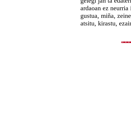
geiegi jan ta edater
ardaoan ez neurria 
gustua, miña, zeine
atsitu, kirastu, ezai