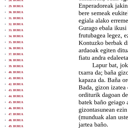
28. BURUA
Enperadoreak jakin
29. BURUA
bere semeak eukitek
30. BURUA
31. BURUA
egiala alako erreme
32. BURUA
Gurago ebala ikusi
33. BURUA
frutubagea legez, e
34. BURUA
Kontuzko berbak di
35. BURUA
36. BURUA
ardaoak egiten dit
37. BURUA
fiatu andra edaleet
38. BURUA
Lapur bat, jokolar
39. BURUA
txarra da; baña giz
40. BURUA
kapaza da. Baña ord
41. BURUA
42. BURUA
Bada, gizon izatea 
43. BURUA
orditurik dagoan de
44. BURUA
batek baño geiago a
45. BURUA
gizontasunean ezin 
46. BURUA
47. BURUA
(munduak alan uste
48. BURUA
jartea baño.
49. BURUA