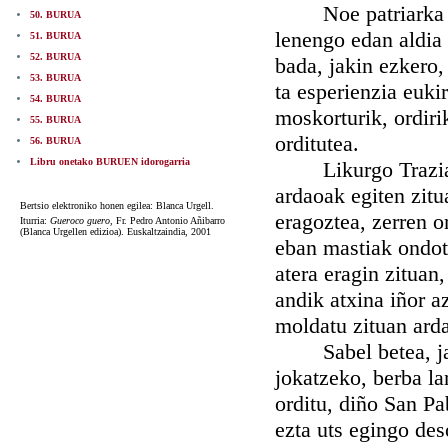
Noe patriarka sant
50. BURUA
lenengo edan aldia 
51. BURUA
52. BURUA
bada, jakin ezkero,
53. BURUA
ta esperienzia euki
54. BURUA
moskorturik, ordirik
55. BURUA
orditutea.
56. BURUA
Libru onetako BURUEN idorogarria
Likurgo Traziako 
ardaoak egiten zitu
Bertsio elektroniko honen egilea: Blanca Urgell.
eragoztea, zerren or
Iturria:
Gueroco guero,
Fr. Pedro Antonio Añibarro
(Blanca Urgellen edizioa). Euskaltzaindia, 2001
eban mastiak ondoti
atera eragin zituan
andik atxina iñor a
moldatu zituan arda
Sabel betea, janar
jokatzeko, berba la
orditu, diño San Pa
ezta uts egingo des