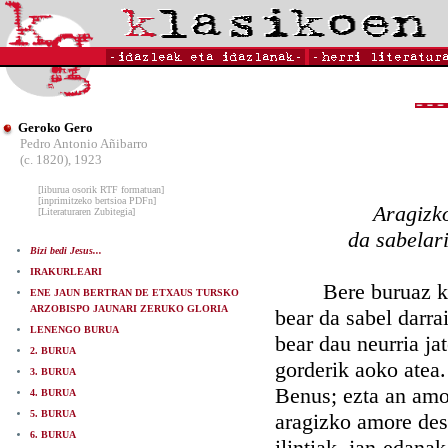
Geroko Gero
Pedro Antonio Añibarro
(c. 1820), 1923
[liburua osorik RTF formatuan]
[inprimitzeko bertsioa PDFn]
Aragizk
[Literaturaren Zubitegia]
da sabelari
Bizi bedi Jesus...
IRAKURLEARI
Bere buruaz kont
ENE JAUN BERTRAN DE ETXAUS TURSKO
ARZOBISPO JAUNARI ZERUKO GLORIA
bear da sabel darra
LENENGO BURUA
bear dau neurria ja
2. BURUA
gorderik aoko atea.
3. BURUA
Benus; ezta an amor
4. BURUA
5. BURUA
aragizko amore deso
6. BURUA
ilintiak, jan-edana