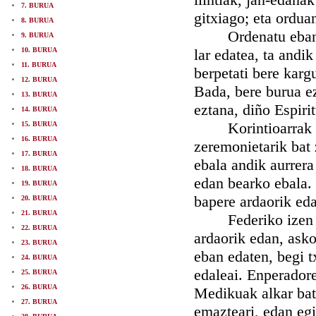
7. BURUA
gitxiago; eta ordua
8. BURUA
Ordenatu eban Sol
9. BURUA
10. BURUA
lar edatea, ta and
11. BURUA
berpetati bere kargu
12. BURUA
Bada, bere burua e
13. BURUA
eztana, diño Espir
14. BURUA
Korintioarrak eure
15. BURUA
16. BURUA
zeremonietarik bat 
17. BURUA
ebala andik aurrera
18. BURUA
edan bearko ebala
19. BURUA
bapere ardaorik eda
20. BURUA
21. BURUA
Federiko izen one
22. BURUA
ardaorik edan, asko
23. BURUA
eban edaten, begi t
24. BURUA
edaleai. Enperador
25. BURUA
26. BURUA
Medikuak alkar batu
27. BURUA
emazteari, edan egi