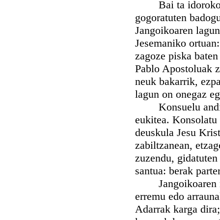
Bai ta idoroko do
gogoratuten badogu 
Jangoikoaren lagunt
Jesemaniko ortuan: 
zagoze piska baten 
Pablo Apostoluak z
neuk bakarrik, ezpa
lagun on onegaz eg
Konsuelu andia da
eukitea. Konsolatu 
deuskula Jesu Krist
zabiltzanean, etzag
zuzendu, gidatuten 
santua: berak parte
Jangoikoaren man
erremu edo arraunak
Adarrak karga dira