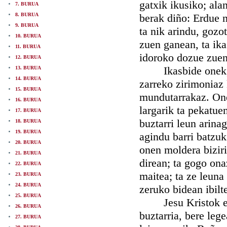
gatxik ikusiko; ala
7. BURUA
8. BURUA
berak diño: Erdue n
9. BURUA
ta nik arindu, gozo
10. BURUA
zuen ganean, ta ika
11. BURUA
idoroko dozue zuen
12. BURUA
Ikasbide onek, di
13. BURUA
14. BURUA
zarreko zirimoniaz 
15. BURUA
mundutarrakaz. Onei
16. BURUA
largarik ta pekatue
17. BURUA
buztarri leun arina
18. BURUA
19. BURUA
agindu barri batzu
20. BURUA
onen moldera biziri
21. BURUA
direan; ta gogo ona
22. BURUA
maitea; ta ze leuna 
23. BURUA
24. BURUA
zeruko bidean ibilte
25. BURUA
Jesu Kristok esan
26. BURUA
buztarria, bere leg
27. BURUA