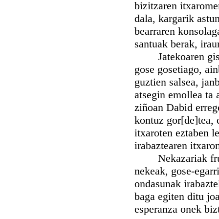
bizitzaren itxarome
dala, kargarik astu
bearraren konsolaga
santuak berak, irau
Jatekoaren gisua,
gose gosetiago, ain
guztien salsea, jan
atsegin emollea ta 
ziñoan Dabid erreg
kontuz gor[de]tea, 
itxaroten eztaben l
irabaztearen itxaro
Nekazariak frutue
nekeak, gose-egarri
ondasunak irabaztek
baga egiten ditu jo
esperanza onek bizt