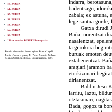
indarra, berotasuna,
50. BURUA
badeutsagu, idoroko
51. BURUA
zabala; ez astuna, 
52. BURUA
53. BURUA
lege santua gorde, 
54. BURUA
Gatxa dirudi Jang
55. BURUA
Baña, norentzat dir
56. BURUA
nasaientzat, epelen
Libru onetako BURUEN idorogarria
ta gerokora begirat
Bertsio elektroniko honen egilea: Blanca Urgell.
buruak emoten deut
Iturria:
Gueroco guero,
Fr. Pedro Antonio Añibarro
(Blanca Urgellen edizioa). Euskaltzaindia, 2001
eztabenentzat. Baña
aragiari jaramon ba
etorkizunari begira
dirianentzat.
Baldin Jesu Kristo
larritu, laztu, bil
otztasunari, nagitas
Bada, gogoz ta boro