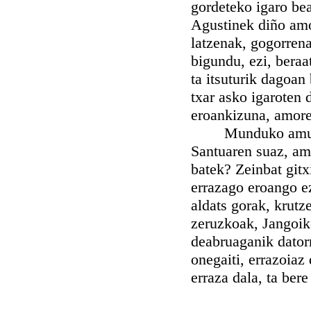
gordeteko igaro bea
Agustinek diño amor
latzenak, gogorren
bigundu, ezi, beraa
ta itsuturik dagoan
txar asko igaroten d
eroankizuna, amore
Munduko amudio a
Santuaren suaz, amo
batek? Zeinbat gitx
errazago eroango ez
aldats gorak, krut
zeruzkoak, Jangoik
deabruaganik datorr
onegaiti, errazoiaz
erraza dala, ta ber