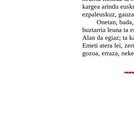
kargea arindu eusku
ezpaleuskuz, gauza
Onetan, bada, da 
buztarria leuna ta e
Alan da egiaz; ta ka
Emeti atera lei, ze
gozoa, erraza, neke