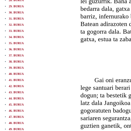
lei guzurrik. Baña 
28. BURUA
29. BURUA
bedarra dala, gatxa 
30. BURUA
barriz, infernurako
31. BURUA
Batean adirazoten d
32. BURUA
ta gogorra dala. Ba
33. BURUA
34. BURUA
gatxa, estua ta za
35. BURUA
36. BURUA
37. BURUA
38. BURUA
39. BURUA
40. BURUA
Gai oni eranzuteko
41. BURUA
lege santuari berar
42. BURUA
43. BURUA
dogun; ta bestetik g
44. BURUA
latz dala Jangoikoa
45. BURUA
gogoratuten badogu
46. BURUA
sariaren segurantza
47. BURUA
48. BURUA
guztien ganetik, on
49. BURUA