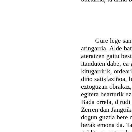
Gure lege santu ta
aringarria. Alde ba
ateratzen gaitu bes
itanduten dabe, ea 
kitugarririk, ordea
diño satisfaziñoa, 
eztoguzan obrakaz,
egitera bearturik e
Bada orrela, dirudi
Zerren dan Jangoiko
dogun guztia bere o
berak emona da. Ta 