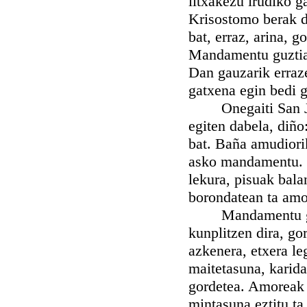
litxakezu irudiko g
Krisostomo berak d
bat, erraz, arina, 
Mandamentu guztiak
Dan gauzarik erraze
gatxena egin bedi g
Onegaiti San Juan
egiten dabela, diñ
bat. Baña amudiori
asko mandamentu. 
lekura, pisuak bal
borondatean ta amo
Mandamentu guztia
kunplitzen dira, gor
azkenera, etxera leg
maitetasuna, karid
gordetea. Amoreak 
mintasuna eztitu ta