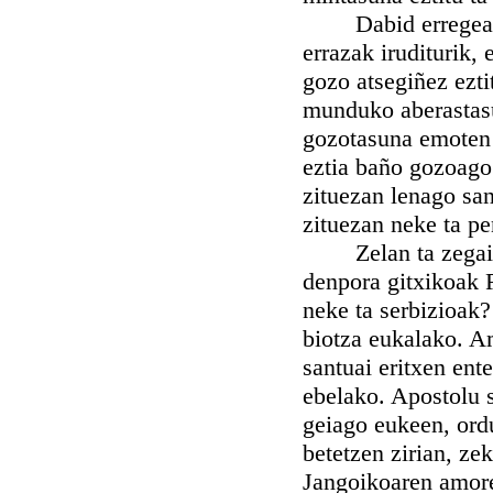
Dabid erregea eg
errazak iruditurik,
gozo atsegiñez ezti
munduko aberastasu
gozotasuna emoten 
eztia baño gozoago 
zituezan lenago san
zituezan neke ta pen
Zelan ta zegaiti J
denpora gitxikoak R
neke ta serbizioak?
biotza eukalako. Am
santuai eritxen ent
ebelako. Apostolu s
geiago eukeen, ord
betetzen zirian, ze
Jangoikoaren amore