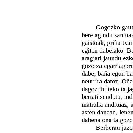
Gogozko gauza goz
bere agindu santuak
gaistoak, griña txa
egiten dabelako. Ba
aragiari jaundu ez
gozo zalegarriagori
dabe; baña egun bat
neurrira datoz. Oña
dagoz ibilteko ta j
bertati sendotu, ind
matralla andituaz, 
asten danean, lenen
dabena ona ta gozo
Berberau jazoten 