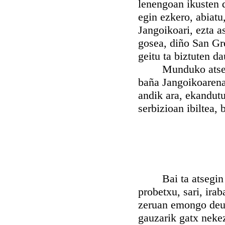
lenengoan ikusten da
egin ezkero, abiatu
Jangoikoari, ezta a
gosea, diño San Gr
geitu ta biztuten d
Munduko atsegiñak
baña Jangoikoarenak
andik ara, ekandutu
serbizioan ibiltea, 
Bai ta atsegin an
probetxu, sari, irab
zeruan emongo deut
gauzarik gatx nekez