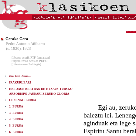
Geroko Gero
Pedro Antonio Añibarro
(c. 1820), 1923
[liburua osorik RTF formatuan]
[inprimitzeko bertsioa PDFn]
[Literaturaren Zubitegia]
Bizi bedi Jesus...
IRAKURLEARI
ENE JAUN BERTRAN DE ETXAUS TURSKO
ARZOBISPO JAUNARI ZERUKO GLORIA
LENENGO BURUA
Egi au, zeruko bid
2. BURUA
3. BURUA
baieztu lei. Lenen
4. BURUA
aginduak eta lege s
5. BURUA
Espiritu Santu ber
6. BURUA