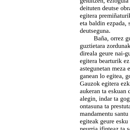
gelditzen, eztogula
deituten deutse ob
egitera premiñaturi
eta baldin ezpada, 
deutseguna.
Baña, orrez guzti
guztietara zordunak
direala geure nai-
egitera bearturik e
astegunetan meza e
ganean lo egitea, go
Gauzok egitera ezk
aukeran ta eskuan 
alegin, indar ta go
ontasuna ta prestut
mandamentu santu g
egiteak geure esku
neurria ifinteaz ta