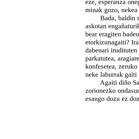
eze, esperanza oneg
minak gozo, nekea 
Bada, baldin mund
askotan engañaturik
bear eragiten badeu
etorkizunagaiti? Ir
dabenari irudituten
parkatutea, aragiare
konfesetea, zeruko
neke laburrak gaiti
Agaiti diño San A
zorionezko ondasun
esango dozu ez dozu