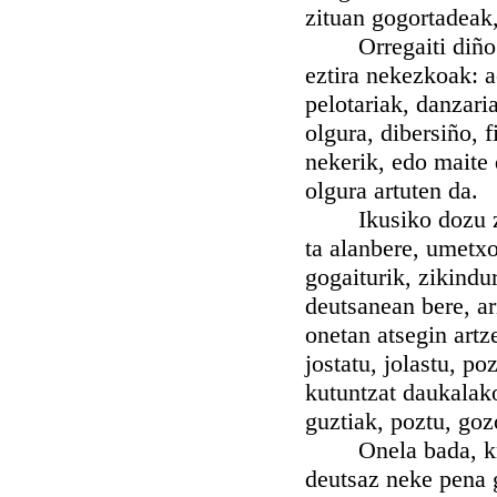
zituan gogortadeak
Orregaiti diño Sa
eztira nekezkoak: ae
pelotariak, danzari
olgura, dibersiño, 
nekerik, edo maite 
olgura artuten da.
Ikusiko dozu zein
ta alanbere, umetxo
gogaiturik, zikindu
deutsanean bere, ar
onetan atsegin artze
jostatu, jolastu, p
kutuntzat daukalak
guztiak, poztu, goz
Onela bada, kristi
deutsaz neke pena 