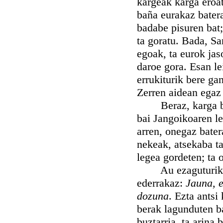
kargeak karga eroat
baña eurakaz batera
badabe pisuren bat
ta goratu. Bada, Sa
egoak, ta eurok jas
daroe gora. Esan le
errukiturik bere g
Zerren aidean egaz 
Beraz, karga badi
bai Jangoikoaren le
arren, onegaz bater
nekeak, atsekaba t
legea gordeten; ta 
Au ezaguturik zir
ederrakaz:
Jauna, 
dozuna
. Ezta antsi
berak lagunduten ba
buztarria, ta arina