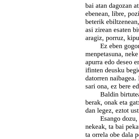
bai atan dagozan at
ebenean, libre, poz
beterik ebiltzenean,
asi zirean esaten b
aragiz, porruz, kip
Ez eben gogoratut
menpetasuna, neke 
apurra edo deseo e
ifinten deusku beg
datorren naibagea. 
sari ona, ez bere ed
Baldin birtutea ta
berak, onak eta gat
dan legez, eztot us
Esango dozu, badi
nekeak, ta bai peka
ta orrela obe dala 