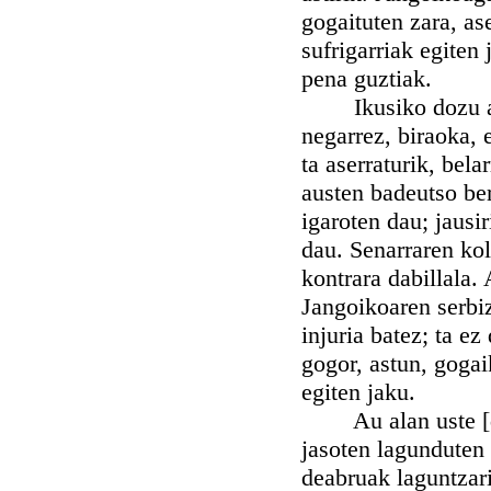
gogaituten zara, as
sufrigarriak egiten
pena guztiak.
Ikusiko dozu andre
negarrez, biraoka, 
ta aserraturik, be
austen badeutso ber
igaroten dau; jausi
dau. Senarraren kol
kontrara dabillala. 
Jangoikoaren serbi
injuria batez; ta e
gogor, astun, gogaik
egiten jaku.
Au alan uste [do]
jasoten lagunduten
deabruak laguntzar