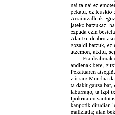
nai ta nai ez emote
pekatu, ez leuskio 
Arraintzalleak ego
jateko batzukaz; bañ
ezpada ezin bestela
Alantxe deabru asm
gozaldi batzuk, ez 
atzemon, atxitu, se
Eta deabruak emo
andienak bere, gitx
Pekatuaren atsegiña
ziñoan: Mundua dan
ta dakit gauza bat, 
laburrago, ta izpi t
Ipokritaren santuta
kanpotik dirudian l
maliziatia; alan be