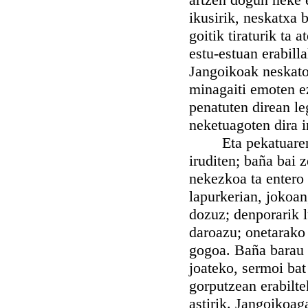
ikusirik, neskatxa 
goitik tiraturik ta 
estu-estuan erabill
Jangoikoak neskato 
minagaiti emoten e
penatuten direan le
neketuagoten dira i
Eta pekatuaren ta
iruditen; baña bai 
nekezkoa ta entero 
lapurkerian, jokoan
dozuz; denporarik l
daroazu; onetarako 
gogoa. Baña barau 
joateko, sermoi bat 
gorputzean erabilte
astirik. Jangoikoaga