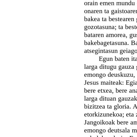
orain emen mundu 
onaren ta gaistoaren
bakea ta bestearen 
gozotasuna; ta best
bataren amorea, gus
bakebagetasuna. Ba
atsegintasun geiag
Egun baten itandu 
larga ditugu gauza 
emongo deuskuzu, z
Jesus maiteak: Egiaz
bere etxea, bere an
larga dituan gauzak
bizitzea ta gloria.
etorkizunekoa; eta 
Jangoikoak bere amo
emongo deutsala mu