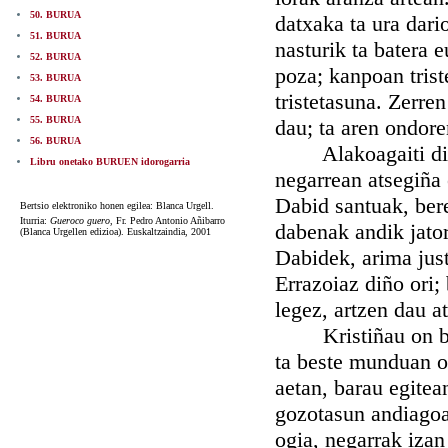
50. BURUA
datxaka ta ura dari
51. BURUA
nasturik ta batera e
52. BURUA
poza; kanpoan tris
53. BURUA
tristetasuna. Zerren
54. BURUA
55. BURUA
dau; ta aren ondore
56. BURUA
Alakoagaiti diño 
Libru onetako BURUEN idorogarria
negarrean atsegiña
Dabid santuak, bere
Bertsio elektroniko honen egilea: Blanca Urgell.
Iturria:
Gueroco guero,
Fr. Pedro Antonio Añibarro
dabenak andik jator
(Blanca Urgellen edizioa). Euskaltzaindia, 2001
Dabidek, arima just
Errazoiaz diño ori;
legez, artzen dau a
Kristiñau on bate
ta beste munduan on
aetan, barau egitea
gozotasun andiagoa
ogia, negarrak izan