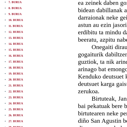
ea zeinek daben go
7. BURUA
8. BURUA
bidean dabillanak a
9. BURUA
darraionak neke gei
10. BURUA
astun au ezin jasor
11. BURUA
erdibitu ta mindu d
12. BURUA
beeratu, azpitu nab
13. BURUA
14. BURUA
Onegaiti dirautse
15. BURUA
gogaiturik dabiltze
16. BURUA
guztiok, ta nik ari
17. BURUA
arinago bat emongo
18. BURUA
19. BURUA
Kenduko deutsuet k
20. BURUA
deutsuet karga gai
21. BURUA
zerukoa.
22. BURUA
Birtuteak, Jangoik
23. BURUA
24. BURUA
bai pekatuak bere b
25. BURUA
birtutearen neke p
26. BURUA
diño San Agustin be
27. BURUA