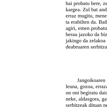
bai probatu bere, z
kargea. Zul bat and
erraz mugitu, meneat
ta erabilten da. Ba
agiri, emen probatu
berau jazoko da biz
jakingo da zelakoa 
deabruaren serbitzu
Jangoikoaren serb
leuna, gozoa, erraz
on oni begiratu da
neke, aldasgora, ga
serbitzeak dituan n