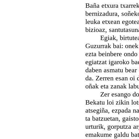
Baña etxura txarrek
bernizadura, soñeko
leuka etxean egotea
bizioaz, santutasun
Egiak, birtuteak e
Guzurrak bai: onek e
ezta beinbere ondo 
egiatzat igaroko ba
daben asmatu bear 
da. Zerren esan oi 
oñak eta zanak labu
Zer esango dogu, 
Bekatu loi zikin lo
atsegiña, ezpada na
ta batzuetan, gaist
urturik, gorputza ar
emakume galdu bati 