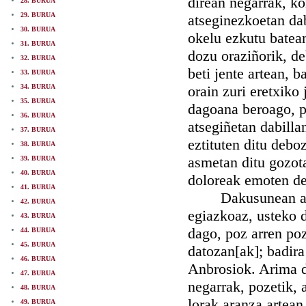
direan negarrak, k
28. BURUA
29. BURUA
atseginezkoetan da
30. BURUA
okelu ezkutu batean
31. BURUA
dozu oraziñorik, d
32. BURUA
beti jente artean, b
33. BURUA
34. BURUA
orain zuri eretxiko
35. BURUA
dagoana beroago, 
36. BURUA
atsegiñetan dabill
37. BURUA
eztituten ditu debo
38. BURUA
asmetan ditu gozot
39. BURUA
40. BURUA
doloreak emoten de
41. BURUA
Dakusunean arima
42. BURUA
egiazkoaz, usteko d
43. BURUA
dago, poz arren poz
44. BURUA
45. BURUA
datozan[ak]; badira
46. BURUA
Anbrosiok. Arima d
47. BURUA
negarrak, pozetik, a
48. BURUA
lorak aranza artean
49. BURUA