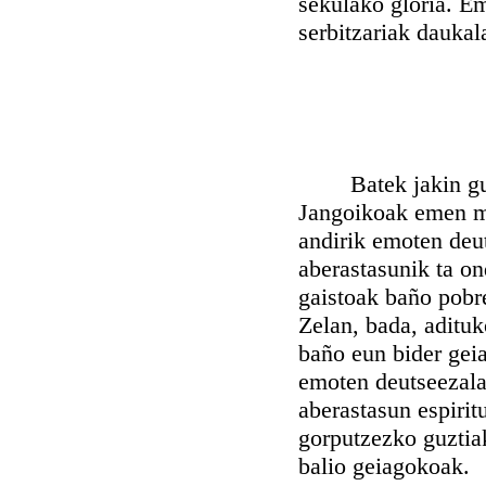
sekulako gloria. E
serbitzariak daukala
Batek jakin gurak
Jangoikoak emen mu
andirik emoten deut
aberastasunik ta on
gaistoak baño pobr
Zelan, bada, aditu
baño eun bider gei
emoten deutseezala
aberastasun espiri
gorputzezko guztia
balio geiagokoak.