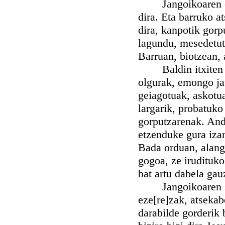
Jangoikoaren eske
dira. Eta barruko a
dira, kanpotik gorp
lagundu, mesedetut
Barruan, biotzean,
Baldin itxiten ba
olgurak, emongo ja
geiagotuak, askotu
largarik, probatuk
gorputzarenak. Andi
etzenduke gura izan
Bada orduan, alango
gogoa, ze irudituko
bat artu dabela gau
Jangoikoaren serb
eze[re]zak, atsekab
darabilde gorderik 