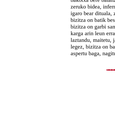
zeruko bidea, infe
igaro bear dituala,
bizitza on batik be
bizitza on garbi san
karga arin leun erra
laztandu, maitetu, j
legez, bizitza on ba
aspertu baga, nagit