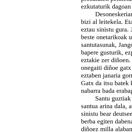
ezkutaturik dagoan 
Desoneskerian its
bizi al leitekela. E
eztau sinistu gura. 
beste onetarikoak u
santutasunak, Jang
bapere gusturik, ez
eztakie zer diñoen.
onegaiti diñoe gatx 
eztaben janaria gor
Gatx da itsu batek k
nabarra bada erabag
Santu guztiak esan
santua arina dala, 
sinistu bear deutse
berba egiten daben
diñoez milla alaban