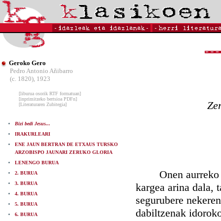
Geroko Gero
Pedro Antonio Añibarro
(c. 1820), 1923
[liburua osorik RTF formatuan]
[inprimitzeko bertsioa PDFn]
Ze
[Literaturaren Zubitegia]
Bizi bedi Jesus...
IRAKURLEARI
ENE JAUN BERTRAN DE ETXAUS TURSKO
ARZOBISPO JAUNARI ZERUKO GLORIA
LENENGO BURUA
Onen aurreko buru
2. BURUA
3. BURUA
kargea arina dala, 
4. BURUA
segurubere nekeren 
5. BURUA
dabiltzenak idorok
6. BURUA