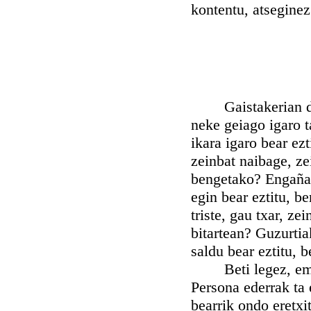
kontentu, atseginez 
Gaistakerian dabi
neke geiago igaro t
ikara igaro bear ez
zeinbat naibage, zei
bengetako? Engañatz
egin bear eztitu, b
triste, gau txar, ze
bitartean? Guzurtia
saldu bear eztitu, 
Beti legez, emen 
Persona ederrak ta
bearrik ondo eretxi