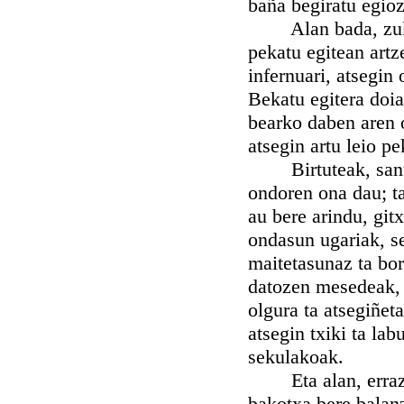
baña begiratu egioz
Alan bada, zuk be
pekatu egitean artz
infernuari, atsegin
Bekatu egitera doia
bearko daben aren o
atsegin artu leio pe
Birtuteak, santuta
ondoren ona dau; ta
au bere arindu, git
ondasun ugariak, se
maitetasunaz ta bor
datozen mesedeak, 
olgura ta atsegiñeta
atsegin txiki ta lab
sekulakoak.
Eta alan, errazoi 
bakotxa bere balanz