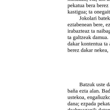
pekatua bera berez 
kastigua; ta onegai
Jokolari batek int
eztabenean bere, ez
irabazteaz ta naiba
ta galtzeak damua. 
dakar kontentua ta 
berez dakar nekea, 
Batzuk uste dabe 
baña ezta alan. Bad
ustekoa, engañuzkoa
dana; ezpada pekata
deabruaganik dator