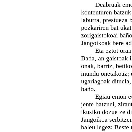
Deabruak emoten d
kontenturen batzuk.
laburra, prestueza 
pozkariren bat uka
zorigaistokoai bañ
Jangoikoak bere adi
Eta eztot orain b
Bada, an gaistoak 
onak, barriz, betik
mundu onetakoaz; e
ugariagoak dituela,
baño.
Egiau emon eutsee
jente batzuei, zirau
ikusiko dozue ze di
Jangoikoa serbitze
baleu legez: Beste 