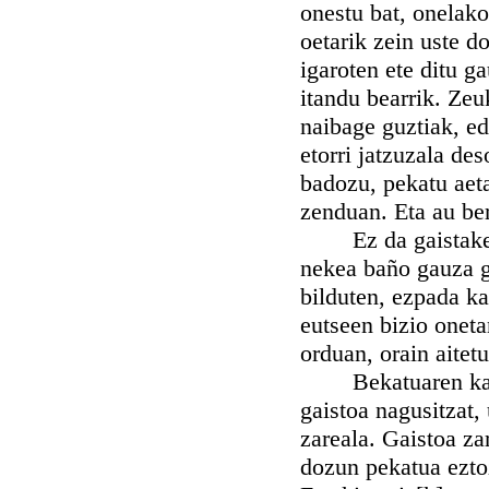
onestu bat, onelako
oetarik zein uste 
igaroten ete ditu g
itandu bearrik. Ze
naibage guztiak, ed
etorri jatzuzala de
badozu, pekatu aeta
zenduan. Eta au ber
Ez da gaistakeria
nekea baño gauza ga
bilduten, ezpada ka
eutseen bizio onetan
orduan, orain aitetu
Bekatuaren kastig
gaistoa nagusitzat,
zareala. Gaistoa za
dozun pekatua eztoz