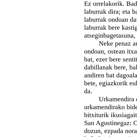
Ez orrelakorik. Ba
laburrak dira; eta 
laburrak ondoan dau
laburrak bere kasti
atseginbagetasuna,
Neke penaz arikatu
ondoan, ostean itxa
bat, ezer bere sent
dabillanak bere, b
andiren bat dagoala
bete, egiazkorik eu
da.
Urkamendira daroe
urkamendirako bidea
bitxiturik ikusiagai
San Agustinegaz: O
dozun, ezpada nora