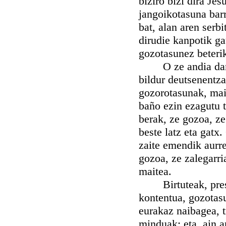
biziro bizi dira Je
jangoikotasuna barr
bat, alan aren serbi
dirudie kanpotik ga
gozotasunez beteri
O ze andia dan, z
bildur deutsenentza
gozorotasunak, mai
baño ezin ezagutu t
berak, ze gozoa, ze
beste latz eta gat
zaite emendik aurre
gozoa, ze zalegarri
maitea.
Birtuteak, prestu
kontentua, gozotasu
eurakaz naibagea, t
minduak; eta, ain a