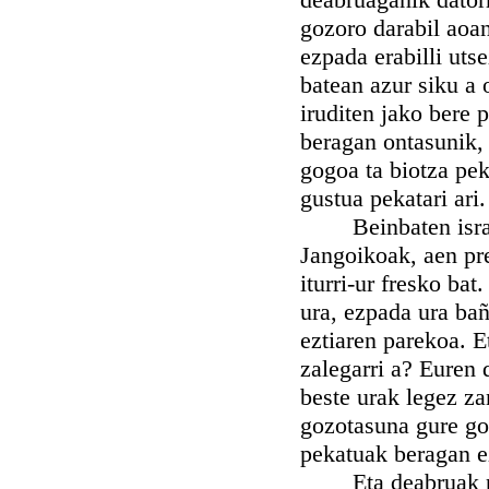
gozoro darabil aoa
ezpada erabilli uts
batean azur siku a 
iruditen jako bere 
beragan ontasunik,
gogoa ta biotza pek
gustua pekatari ari.
Beinbaten israelta
Jangoikoak, aen pre
iturri-ur fresko bat
ura, ezpada ura ba
eztiaren parekoa. E
zalegarri a? Euren 
beste urak legez za
gozotasuna gure go
pekatuak beragan e
Eta deabruak peka