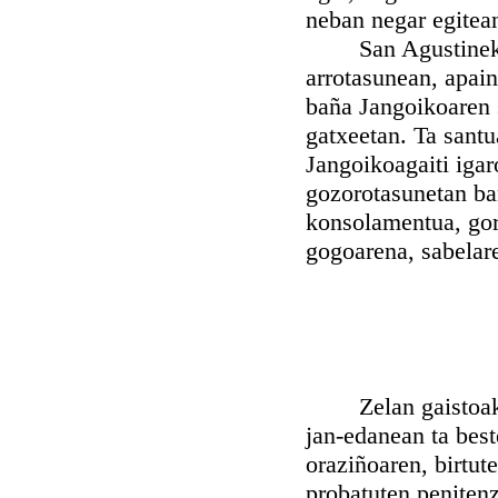
neban negar egitea
San Agustinek diñ
arrotasunean, apai
baña Jangoikoaren s
gatxeetan. Ta santu
Jangoikoagaiti igar
gozorotasunetan ba
konsolamentua, gor
gogoarena, sabelar
Zelan gaistoak, m
jan-edanean ta best
oraziñoaren, birtu
probatuten penitenz