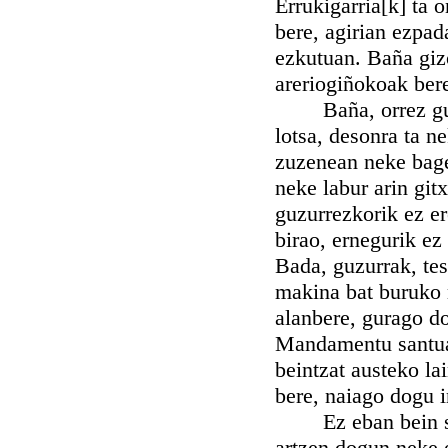
Errukigarria[k] ta 
bere, agirian ezpad
ezkutuan. Baña gizo
areriogiñokoak bere
Baña, orrez guzti
lotsa, desonra ta ne
zuzenean neke bage
neke labur arin git
guzurrezkorik ez er
birao, ernegurik ez
Bada, guzurrak, tes
makina bat buruko mi
alanbere, gurago do
Mandamentu santuak
beintzat austeko lai
bere, naiago dogu i
Ez eban bein sant
artzen dogun neke e