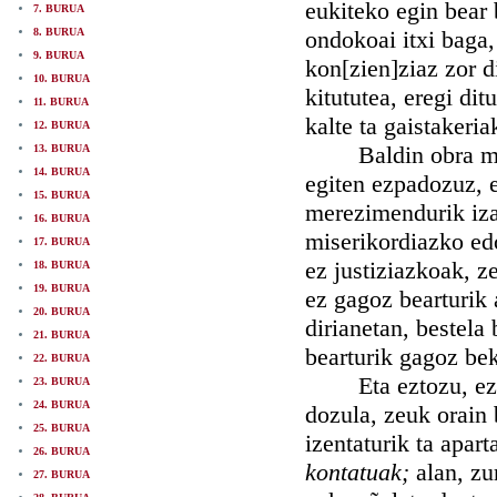
eukiteko egin bear 
7. BURUA
8. BURUA
ondokoai itxi baga,
9. BURUA
kon[zien]ziaz zor d
10. BURUA
kitututea, eregi di
11. BURUA
kalte ta gaistakeri
12. BURUA
Baldin obra miser
13. BURUA
14. BURUA
egiten ezpadozuz, e
15. BURUA
merezimendurik iza
16. BURUA
miserikordiazko edo
17. BURUA
ez justiziazkoak, z
18. BURUA
19. BURUA
ez gagoz bearturik 
20. BURUA
dirianetan, bestela
21. BURUA
bearturik gagoz be
22. BURUA
Eta eztozu, ez, us
23. BURUA
24. BURUA
dozula, zeuk orain 
25. BURUA
izentaturik ta apar
26. BURUA
kontatuak;
alan, zu
27. BURUA