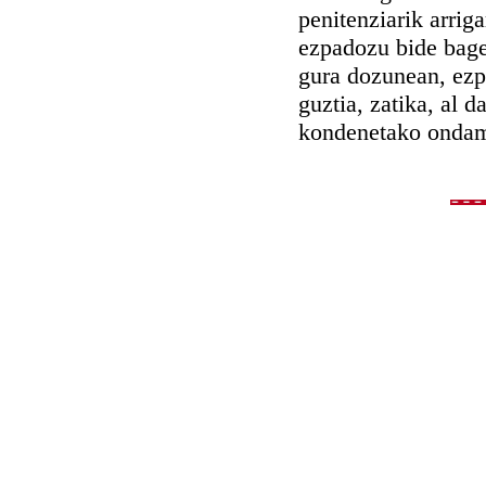
penitenziarik arriga
ezpadozu bide bage
gura dozunean, ezpa
guztia, zatika, al 
kondenetako onda