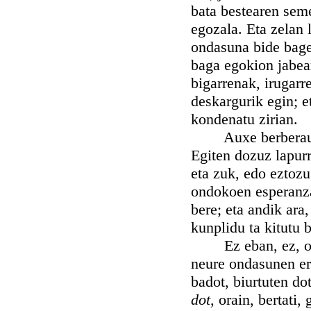
bata bestearen sem
egozala. Eta zelan
ondasuna bide bagez
baga egokion jabear
bigarrenak, irugarr
deskargurik egin; e
kondenatu zirian.
Auxe berberau jaz
Egiten dozuz lapur
eta zuk, edo eztoz
ondokoen esperanzan
bere; eta andik ara, 
kunplidu ta kitutu 
Ez eban, ez, ori 
neure ondasunen er
badot, biurtuten do
dot,
orain, bertati,