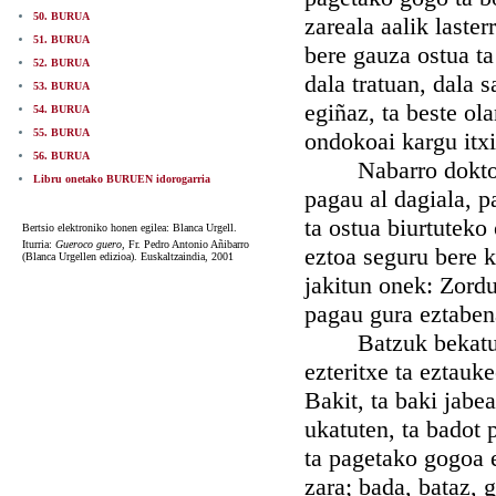
50. BURUA
zareala aalik laster
51. BURUA
bere gauza ostua ta
52. BURUA
dala tratuan, dala 
53. BURUA
egiñaz, ta beste ol
54. BURUA
55. BURUA
ondokoai kargu itxi
56. BURUA
Nabarro doktoreak 
Libru onetako BURUEN idorogarria
pagau al dagiala, 
ta ostua biurtuteko
Bertsio elektroniko honen egilea: Blanca Urgell.
Iturria:
Gueroco guero,
Fr. Pedro Antonio Añibarro
eztoa seguru bere 
(Blanca Urgellen edizioa). Euskaltzaindia, 2001
jakitun onek: Zordu
pagau gura eztaben
Batzuk bekatutzat
ezteritxe ta eztauk
Bakit, ta baki jabea
ukatuten, ta badot 
ta pagetako gogoa 
zara; bada, bataz, 