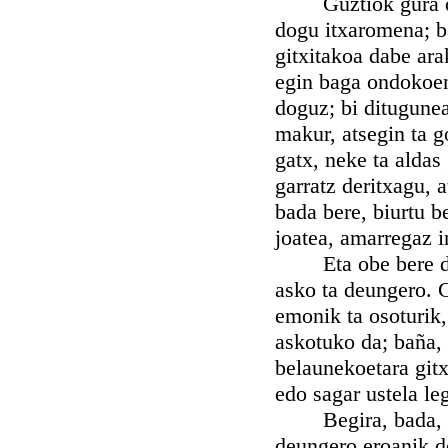
Guztiok gura dogu
dogu itxaromena; ba
gitxitakoa dabe ara
egin baga ondokoen
doguz; bi ditugune
makur, atsegin ta g
gatx, neke ta aldas 
garratz deritxagu,
bada bere, biurtu b
joatea, amarregaz i
Eta obe bere da, z
asko ta deungero. G
emonik ta osoturik,
askotuko da; baña, b
belaunekoetara gitx
edo sagar ustela le
Begira, bada, orai
deungero eroanik d