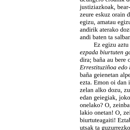
justiziazkoak, bear
zeure eskuz orain 
egizu, amatau egiz
andirik aterako doz
andi baten ta salba
Ez egizu aztu Sa
ezpada biurtuten g
dira; baña au bere 
Errestituziñoa edo
baña geienetan alpe
ezta. Emon oi dan i
zelan alko dozu, zu
edan geiegiak, joko
onelako? O, zeinbat
lakio onetan! O, ze
biurtuteagaiti! Ezt
utsak ta guzurrezko