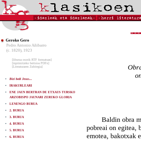
Geroko Gero
Pedro Antonio Añibarro
(c. 1820), 1923
[liburua osorik RTF formatuan]
[inprimitzeko bertsioa PDFn]
Obra
[Literaturaren Zubitegia]
on
Bizi bedi Jesus...
IRAKURLEARI
ENE JAUN BERTRAN DE ETXAUS TURSKO
ARZOBISPO JAUNARI ZERUKO GLORIA
LENENGO BURUA
2. BURUA
3. BURUA
Baldin obra miser
4. BURUA
pobreai on egitea, b
5. BURUA
emotea, bakotxak et
6. BURUA