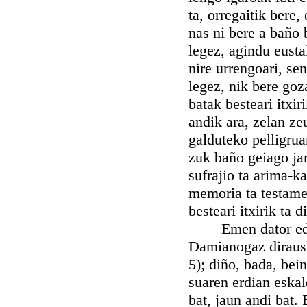
ta, orregaitik bere,
nas ni bere a baño 
legez, agindu eusta
nire urrengoari, se
legez, nik bere goz
batak besteari itxir
andik ara, zelan z
galduteko pelligrua
zuk baño geiago jar
sufrajio ta arima-ka
memoria ta testame
besteari itxirik ta d
Emen dator edert
Damianogaz dirausku
5); diño, bada, bei
suaren erdian eska
bat, jaun andi bat.