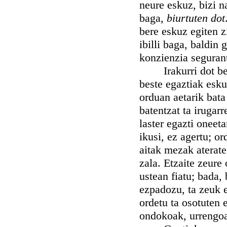
neure eskuz, bizi n
baga,
biurtuten dot
bere eskuz egiten z
ibilli baga, baldin
konzienzia seguran
Irakurri dot bein 
beste egaztiak esku
orduan aetarik bata
batentzat ta irugar
laster egazti oneet
ikusi, ez agertu; o
aitak mezak aterate
zala. Etzaite zeur
ustean fiatu; bada,
ezpadozu, ta zeuk e
ordetu ta osotuten 
ondokoak, urrengoa