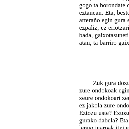
gogo ta borondate 
eztanean. Eta, best
arteraño egin gura 
ezpaliz, ez eriotza
bada, gaixotasuneti
atan, ta barriro gai
Zuk gura dozu zeu
zure ondokoak egin
zeure ondokoari zeu
ez jakola zure ondo
Eztozu uste? Eztoz
gurako dabela? Eta 
lengo igaroak itxi 