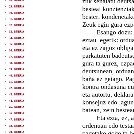
zuk señalatu deutsaz
28. BURUA
29. BURUA
besteai konzienzia
30. BURUA
besteri kondenetak
31. BURUA
Zeuk egin gura ezp
32. BURUA
Esango dozu: ez d
33. BURUA
34. BURUA
eztau legerik: ordu
35. BURUA
eta ez zagoz obliga
36. BURUA
parkatuten badeutsu
37. BURUA
gura ta gurez, ezpa
38. BURUA
deutsunean, orduan
39. BURUA
40. BURUA
baña ez geiago. Pa
41. BURUA
kontra ondasuna euk
42. BURUA
eta autortu, deklar
43. BURUA
konsejuz edo lagun
44. BURUA
45. BURUA
batean, zein bestea
46. BURUA
Eta ezta, ez, asko
47. BURUA
ordenuan edo testam
48. BURUA
pagetako gogo ta bo
49. BURUA