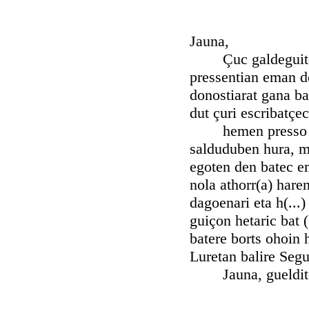
Jauna,
Çuc galdeguiten d
pressentian eman d
donostiarat gana ba
dut çuri escribatçe
hemen presso dugu
salduduben hura, m
egoten den batec e
nola athorr(a) hare
dagoenari eta h(...
guiçon hetaric bat (
batere borts ohoin h
Luretan balire Segu
Jauna, guelditce