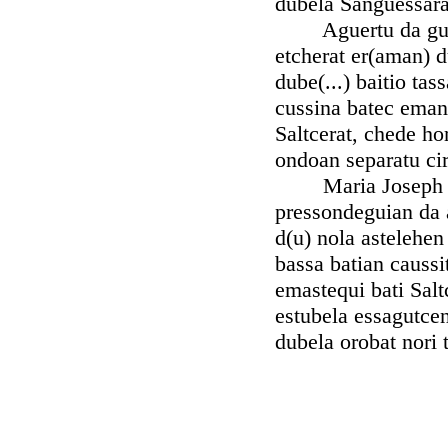
dubela Sanguessarat
Aguertu da gure a
etcherat er(aman) du
dube(...) baitio tas
cussina batec eman 
Saltcerat, chede hor
ondoan separatu cir
Maria Joseph otch
pressondeguian da a
d(u) nola astelehen
bassa batian causs
emastequi bati Salt
estubela essagutcen
dubela orobat nori 