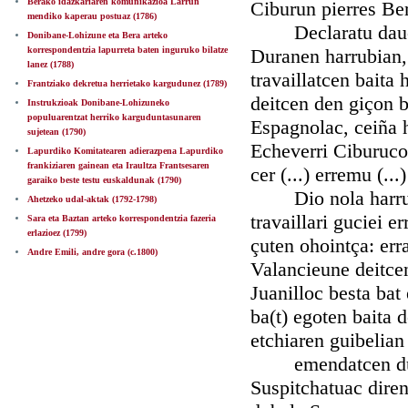
Berako idazkariaren komunikazioa Larrun
Ciburun pierres Ber
mendiko kaperau postuaz (1786)
Declaratu daucu n
Donibane-Lohizune eta Bera arteko
korrespondentzia lapurreta baten inguruko bilatze
Duranen harrubian,
lanez (1788)
travaillatcen baita
Frantziako dekretua herrietako kargudunez (1789)
deitcen den giçon b
Instrukzioak Donibane-Lohizuneko
populuarentzat herriko karguduntasunaren
Espagnolac, ceiña h
sujetean (1790)
Echeverri Ciburuco 
Lapurdiko Komitatearen adierazpena Lapurdiko
frankiziaren gainean eta Iraultza Frantsesaren
cer (...) erremu (...)
garaiko beste testu euskaldunak (1790)
Dio nola harrubian
Ahetzeko udal-aktak (1792-1798)
travaillari guciei e
Sara eta Baztan arteko korrespondentzia fazeria
erlazioez (1799)
çuten ohointça: er
Andre Emili, andre gora (c.1800)
Valancieune deitcen
Juanilloc besta bat
ba(t) egoten baita
etchiaren guibelian
emendatcen du Mi
Suspitchatuac diren 