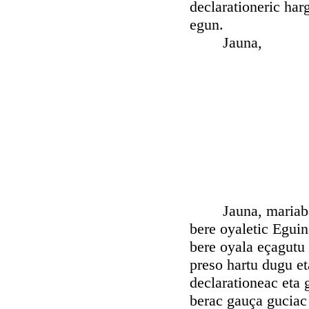
declarationeric harg
egun.
Jauna,
Jauna, mariabaita
bere oyaletic Eguin
bere oyala eçagutu 
preso hartu dugu et
declarationeac eta 
berac gauça guciac 