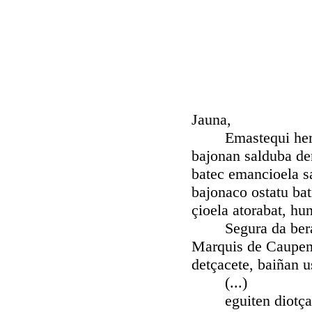
Jauna,
Emastequi hemen p
bajonan salduba de
batec emancioela s
bajonaco ostatu ba
çioela atorabat, hu
Segura da beraco 
Marquis de Caupena
detçacete, baiñan u
(...)
eguiten diotça, e