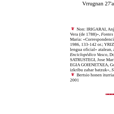
Vrrugnan 27'an
Non: IRIGARAI, Anjel
Vera (de 1788)»,
Fontes
Maria: «Correspondencia
1986, 133-142 or.; YRIZ
lengua oficial» atalean,
Enciclopédico Vasco
, D
SATRUSTEGI, Jose Mar
EGIA GOIENETXEA, Gotzo
izkribu zahar batzuk»,
S
Bertsio honen iturri
2001