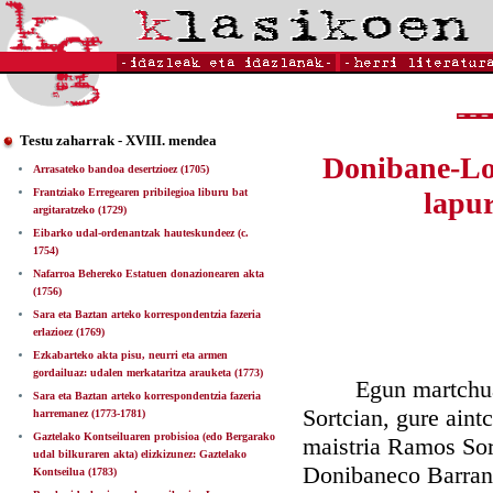
Testu zaharrak - XVIII. mendea
Donibane-Loh
Arrasateko bandoa desertzioez (1705)
Frantziako Erregearen pribilegioa liburu bat
lapur
argitaratzeko (1729)
Eibarko udal-ordenantzak hauteskundeez (c.
1754)
Nafarroa Behereko Estatuen donazionearen akta
(1756)
Sara eta Baztan arteko korrespondentzia fazeria
erlazioez (1769)
Ezkabarteko akta pisu, neurri eta armen
gordailuaz: udalen merkataritza arauketa (1773)
Egun martchuaren 
Sara eta Baztan arteko korrespondentzia fazeria
Sortcian, gure aint
harremanez (1773-1781)
Gaztelako Kontseiluaren probisioa (edo Bergarako
maistria Ramos Sor
udal bilkuraren akta) elizkizunez: Gaztelako
Donibaneco Barran l
Kontseilua (1783)