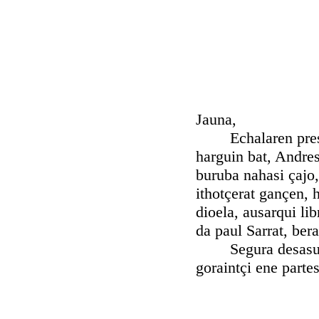
Jauna,
Echalaren presso
harguin bat, Andres
buruba nahasi çajo,
ithotçerat gançen, 
dioela, ausarqui li
da paul Sarrat, ber
Segura desasuque J
goraintçi ene partes