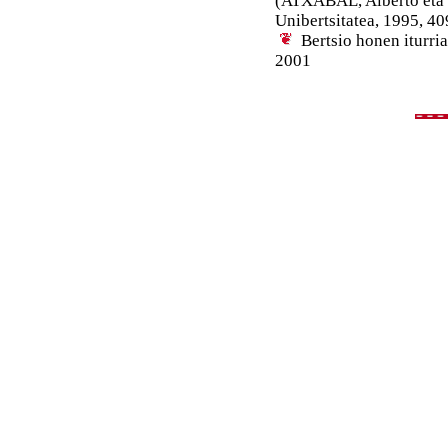
(ATXABAL, Alberto eta 
Unibertsitatea, 1995, 40
Bertsio honen iturri
2001