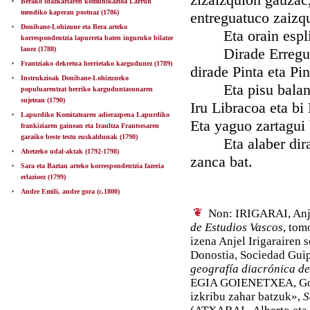
Berako idazkariaren komunikazioa Larrun
mendiko kaperau postuaz (1786)
entreguatuco zaizq
Donibane-Lohizune eta Bera arteko
Eta orain esplica
korrespondentzia lapurreta baten inguruko bilatze
lanez (1788)
Dirade Erregua et
Frantziako dekretua herrietako kargudunez (1789)
dirade Pinta eta Pin
Instrukzioak Donibane-Lohizuneko
Eta pisu balanzac
populuarentzat herriko karguduntasunaren
sujetean (1790)
Iru Libracoa eta bi
Lapurdiko Komitatearen adierazpena Lapurdiko
Eta yaguo zartagui 
frankiziaren gainean eta Iraultza Frantsesaren
garaiko beste testu euskaldunak (1790)
Eta alaber dirare 
Ahetzeko udal-aktak (1792-1798)
zanca bat.
Sara eta Baztan arteko korrespondentzia fazeria
erlazioez (1799)
Andre Emili, andre gora (c.1800)
Non: IRIGARAI, Anje
de Estudios Vascos
, tom
izena Anjel Irigarairen
Donostia, Sociedad Gui
geografía diacrónica d
EGIA GOIENETXEA, Gotzo
izkribu zahar batzuk»,
S