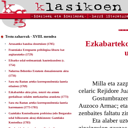
Testu zaharrak - XVIII. mendea
Ezkabarteko 
Arrasateko bandoa desertzioez (1705)
Frantziako Erregearen pribilegioa liburu bat
argitaratzeko (1729)
Eibarko udal-ordenantzak hauteskundeez (c.
1754)
Nafarroa Behereko Estatuen donazionearen akta
(1756)
Milla eta zazpita
Sara eta Baztan arteko korrespondentzia fazeria
erlazioez (1769)
celaric Rejidore J
Ezkabarteko akta pisu, neurri eta armen
Gostumbrazen zen 
gordailuaz: udalen merkataritza arauketa (1773)
Sara eta Baztan arteko korrespondentzia fazeria
Auzoco Armac; eta 
harremanez (1773-1781)
zenbaites faltatu zi
Gaztelako Kontseiluaren probisioa (edo Bergarako
udal bilkuraren akta) elizkizunez: Gaztelako
Eta alaber uztend
Kontseilua (1783)
zizaizquion gauzac