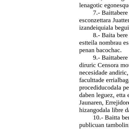
lenagotic egonesque
7.- Baittabere err
esconzettara Juatte
izandeiquiala begu
8.- Baita bere ego
estteila nombrau es
penan bacochac.
9.- Baittabere Jus
diruric Censora mot
necesidade andiric
faculttade errialba
procediducodala pe
daben leguez, etta
Jaunaren, Errejidore
hizangodala libre 
10.- Baitta bere J
publicuan tambolinic