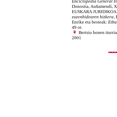
Enciclopedia General Il
Donostia, Auñamendi, X 
EUSKARA JURIDIKOARE
zuzenbidearen hizkera
,
Enrike eta besteak:
Eiba
49 or.
Bertsio honen iturri
2001