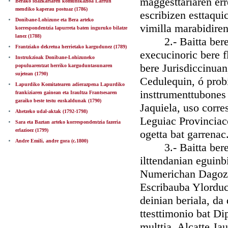
maggesttariaren err
Berako idazkariaren komunikazioa Larrun
mendiko kaperau postuaz (1786)
escribizen esttaqui
Donibane-Lohizune eta Bera arteko
vimilla marabidiren
korrespondentzia lapurreta baten inguruko bilatze
lanez (1788)
2.- Baitta bere er
Frantziako dekretua herrietako kargudunez (1789)
execucinoric bere 
Instrukzioak Donibane-Lohizuneko
bere Jurisdiccinua
populuarentzat herriko karguduntasunaren
sujetean (1790)
Cedulequin, ó probi
Lapurdiko Komitatearen adierazpena Lapurdiko
insttrumenttubones
frankiziaren gainean eta Iraultza Frantsesaren
garaiko beste testu euskaldunak (1790)
Jaquiela, uso corr
Ahetzeko udal-aktak (1792-1798)
Leguiac Provinciaco
Sara eta Baztan arteko korrespondentzia fazeria
erlazioez (1799)
ogetta bat garrenac
Andre Emili, andre gora (c.1800)
3.- Baitta bere Al
ilttendanian eguinb
Numerichan Dagozan
Escribauba Ylorduc
deinian beriala, da
ttesttimonio bat Di
multtia, Alcatte Ja