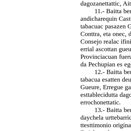
dagozanettattic, Ai
11.- Baitta bere J
andicharequin Cast
tabacuac pasazen Ga
Conttra, eta onec, 
Consejo realac ifini
errial ascottan gue
Provinciacuan fueru
da Pechupian es eg
12.- Baitta bere e
tabacua esatten de
Gueure, Erregue ga
esttablecidutta dag
errochonettatic.
13.- Baitta bere J
daychela urttebarric
ttesttimonio origin