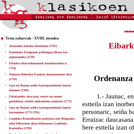
Testu zaharrak - XVIII. mendea
Eibark
Arrasateko bandoa desertzioez (1705)
Frantziako Erregearen pribilegioa liburu bat
argitaratzeko (1729)
Eibarko udal-ordenantzak hauteskundeez (c.
1754)
Nafarroa Behereko Estatuen donazionearen akta
Ordenanza 
(1756)
Sara eta Baztan arteko korrespondentzia fazeria
erlazioez (1769)
1.- Jaunac, en re
Ezkabarteko akta pisu, neurri eta armen
gordailuaz: udalen merkataritza arauketa (1773)
estteila izan inorbe
Sara eta Baztan arteko korrespondentzia fazeria
personaric, seiña b
harremanez (1773-1781)
Erraizac daucasana
Gaztelako Kontseiluaren probisioa (edo Bergarako
udal bilkuraren akta) elizkizunez: Gaztelako
bere estteila izan o
Kontseilua (1783)