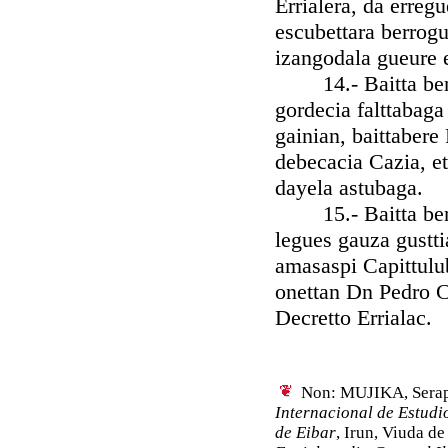
Errialera, da erre
escubettara berrogu
izangodala gueure 
14.- Baitta bere J
gordecia falttabaga
gainian, baittabere
debecacia Cazia, et
dayela astubaga.
15.- Baitta bere 
legues gauza gustt
amasaspi Capittulu
onettan Dn Pedro C
Decretto Errialac.
Non: MUJIKA, Serapi
Internacional de Estudi
de Eibar
, Irun, Viuda de