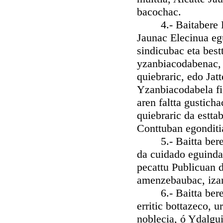
bacochac.
4.- Baitabere Elec
Jaunac Elecinua eg
sindicubac eta bestt
yzanbiacodabenac, 
quiebraric, edo Jatt
Yzanbiacodabela fi
aren faltta gusticha
quiebraric da estta
Conttuban egonditi
5.- Baitta bere Ju
da cuidado eguinda
pecattu Publicuan 
amenzebaubac, izan
6.- Baitta bere Al
erritic bottazeco, 
noblecia, ó Ydalgu