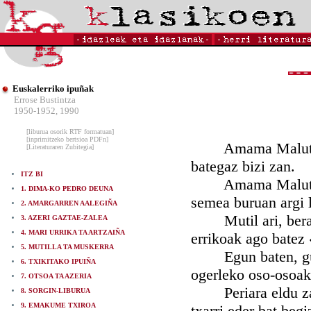
Euskalerriko ipuñak
Errose Bustintza
1950-1952, 1990
[liburua osorik RTF formatuan]
[inprimitzeko bertsioa PDFn]
Amama Maluta-ko, 
[Literaturaren Zubitegia]
bategaz bizi zan.
ITZ BI
Amama Maluta-ko, 
1. DIMA-KO PEDRO DEUNA
semea buruan argi l
2. AMARGARREN AALEGIÑA
Mutil ari, berak e
3. AZERI GAZTAE-ZALEA
4. MARI URRIKA TA ARTZAIÑA
errikoak ago batez
5. MUTILLA TA MUSKERRA
Egun baten, gure
6. TXIKITAKO IPUIÑA
ogerleko oso-osoak 
7. OTSOA TA AZERIA
Periara eldu zanek
8. SORGIN-LIBURUA
9. EMAKUME TXIROA
txarri eder bat begi