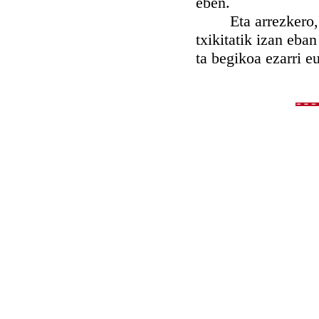
eben.
Eta arrezkero, Mal
txikitatik izan eb
ta begikoa ezarri e