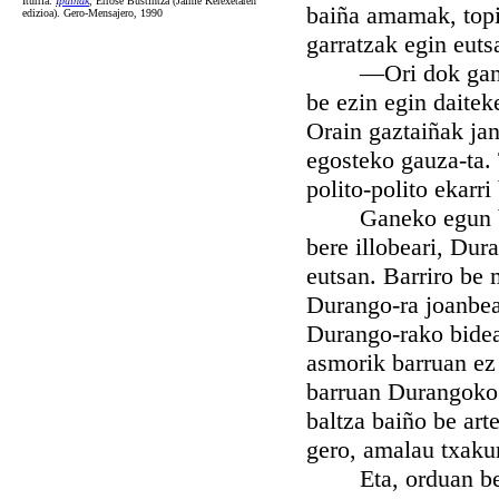
Iturria:
Ipuiñak
, Errose Bustintza (Jaime Kerexetaren
baiña amamak, topiñ
edizioa). Gero-Mensajero, 1990
garratzak egin euts
—Ori dok ganorea
be ezin egin daitek
Orain gaztaiñak jan
egosteko gauza-ta. 
polito-polito ekarri
Ganeko egun baten
bere illobeari, Dur
eutsan. Barriro be 
Durango-ra joanbea
Durango-rako bidean
asmorik barruan ez 
barruan Durangoko 
baltza baiño be art
gero, amalau txakur
Eta, orduan be, 