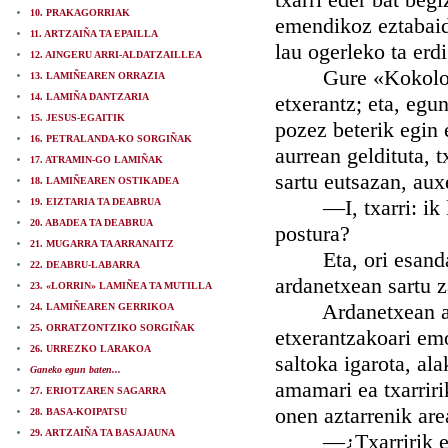
10. PRAKAGORRIAK
emendikoz eztabaida
11. ARTZAIÑA TA EPAILLA
lau ogerleko ta erdi
12. AINGERU ARRI-ALDATZAILLEA
Gure «Kokolo-moko
13. LAMIÑEAREN ORRAZIA
14. LAMIÑA DANTZARIA
etxerantz; eta, egu
15. JESUS-EGAITIK
pozez beterik egin
16. PETRALANDA-KO SORGIÑAK
aurrean geldituta, t
17. ATRAMIN-GO LAMIÑAK
sartu eutsazan, aux
18. LAMIÑEAREN OSTIKADEA
—I, txarri: ik lau
19. EIZTARIA TA DEABRUA
20. ABADEA TA DEABRUA
postura?
21. MUGARRA TA ARRANAITZ
Eta, ori esanda b
22. DEABRU-LABARRA
ardanetxean sartu z
23. «LORRIN» LAMIÑEA TA MUTILLA
Ardanetxean apur 
24. LAMIÑEAREN GERRIKOA
25. ORRATZONTZIKO SORGIÑAK
etxerantzakoari emo
26. URREZKO LARAKOA
saltoka igarota, al
Ganeko egun baten...
amamari ea txarriri
27. ERIOTZAREN SAGARRA
onen aztarrenik are
28. BASA-KOIPATSU
29. ARTZAIÑA TA BASAJAUNA
—¿Txarririk eldu 