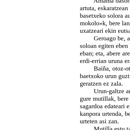
Amama basorantz 
artuta, eskaratzean
basetxeko solora au
mokolo»k, bere lana
uxatzeari ekin euts
Geroago be, auntza
soloan egiten eben k
eban; eta, abere ar
erdi-errian uruna er
Baiña, otoz-otoan 
baetxoko urun guzt
geratzen ez zala.
Urun-galtze arek
gure mutillak, bere
sagardoa edateari e
kanpora urtenda, be
urteten asi zan.
Mutilla estu ta lar