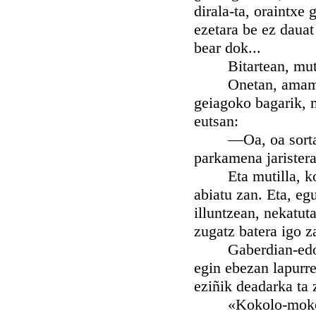
dirala-ta, oraintxe
ezetara be ez dauat
bear dok...
Bitartean, mutill
Onetan, amamak, k
geiagoko bagarik, m
eutsan:
—Oa, oa sorta on
parkamena jaristera
Eta mutilla, kort
abiatu zan. Eta, eg
illuntzean, nekatut
zugatz batera igo z
Gaberdian-edo, zu
egin ebezan lapurr
eziñik deadarka ta z
«Kokolo-mokolo» a