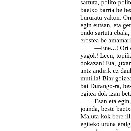
sartuta, polito-poli
baetxo barria be be
bururatu yakon. Orr
egin eutsan, eta ge
ondo sartuta ebala,
erostea be amamari
—Ene...! Ori dok 
yagok! Leen, topiña
dokazan! Eta, ¿txarr
antz andirik ez dau
mutilla! Biar goize
bai Durango-ra, best
egitea dok izan beta
Esan eta egin, bi
joanda, beste baetx
Maluta-kok bere ill
egiteko uruna eralg