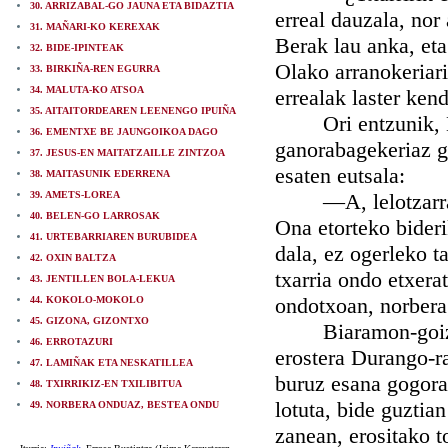
30. ARRIZABAL-GO JAUNA ETA BIDAZTIA
erreal dauzala, nor 
31. MAÑARI-KO KEREXAK
Berak lau anka, eta
32. BIDE-IPINTEAK
Olako arranokeriarik
33. BIRKIÑA-REN EGURRA
34. MALUTA-KO ATSOA
errealak laster ken
35. AITAITORDEAREN LEENENGO IPUIÑA
Ori entzunik, Malu
36. EMENTXE BE JAUNGOIKOA DAGO
ganorabagekeriaz go
37. JESUS-EN MAITATZAILLE ZINTZOA
esaten eutsala:
38. MAITASUNIK EDERRENA
39. AMETS-LOREA
—A, lelotzarra! T
40. BELEN-GO LARROSAK
Ona etorteko bideri
41. URTEBARRIAREN BURUBIDEA
dala, ez ogerleko t
42. OXIN BALTZA
txarria ondo etxera
43. JENTILLEN BOLA-LEKUA
ondotxoan, norberag
44. KOKOLO-MOKOLO
45. GIZONA, GIZONTXO
Biaramon-goizean
46. ERROTAZURI
erostera Durango-r
47. LAMIÑAK ETA NESKATILLEA
buruz esana gogora 
48. TXIRRIKIZ-EN TXILIBITUA
lotuta, bide guztian
49. NORBERA ONDUAZ, BESTEA ONDU
zanean, erositako t