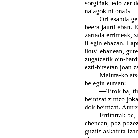
sorgiñak, edo zer 
naiagok ni ona!»
Ori esanda gero, 
beera jaurti eban. 
zartada errimeak, z
il egin ebazan. Lap
ikusi ebanean, gure
zugatzetik oin-bard
ezti-bitsetan joan z
Maluta-ko atsoak, 
be egin eutsan:
—Tirok ba, tirok,
beintzat zintzo jok
dok beintzat. Aurre
Erritarrak be, «K
ebenean, poz-pozez 
guztiz askatuta iza