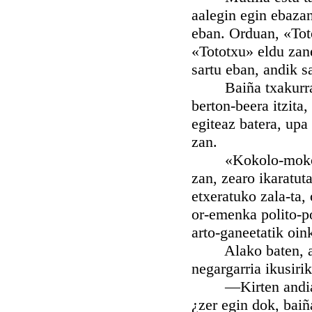
aalegin egin ebazan
eban. Orduan, «Toto
«Tototxu» eldu zan
sartu eban, andik s
Baiña txakurrak, 
berton-beera itzita
egiteaz batera, upa
zan.
«Kokolo-mokolo», 
zan, zearo ikaratut
etxeratuko zala-ta,
or-emenka polito-po
arto-ganeetatik oi
Alako baten, amam
negargarria ikusirik
—Kirten andia ala
¿zer egin dok, bai