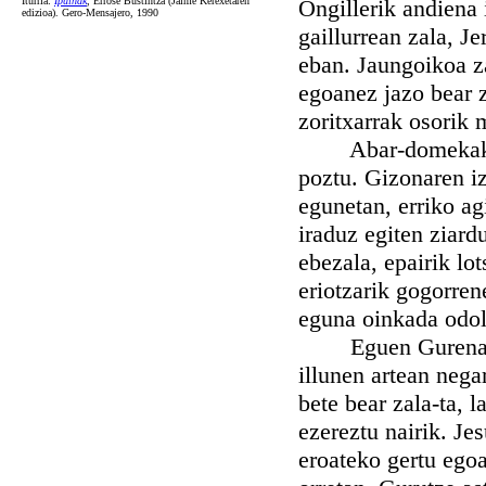
Iturria:
Ipuiñak
, Errose Bustintza (Jaime Kerexetaren
Ongillerik andiena 
edizioa). Gero-Mensajero, 1990
gaillurrean zala, Je
eban. Jaungoikoa za
egoanez jazo bear z
zoritxarrak osorik 
Abar-domekako txa
poztu. Gizonaren iz
egunetan, erriko ag
iraduz egiten ziard
ebezala, epairik lo
eriotzarik gogorren
eguna oinkada odol
Eguen Gurena egun
illunen artean negar
bete bear zala-ta, 
ezereztu nairik. Je
eroateko gertu egoa