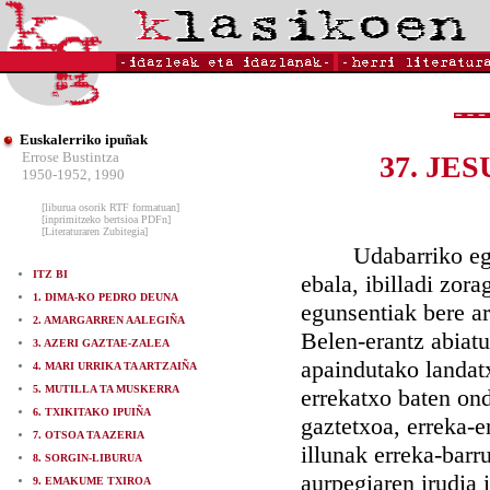
Euskalerriko ipuñak
Errose Bustintza
37. JE
1950-1952, 1990
[liburua osorik RTF formatuan]
[inprimitzeko bertsioa PDFn]
[Literaturaren Zubitegia]
Udabarriko egun e
ITZ BI
ebala, ibilladi zor
1. DIMA-KO PEDRO DEUNA
egunsentiak bere ar
2. AMARGARREN AALEGIÑA
Belen-erantz abiatu
3. AZERI GAZTAE-ZALEA
apaindutako landat
4. MARI URRIKA TA ARTZAIÑA
5. MUTILLA TA MUSKERRA
errekatxo baten on
6. TXIKITAKO IPUIÑA
gaztetxoa, erreka-e
7. OTSOA TA AZERIA
illunak erreka-barr
8. SORGIN-LIBURUA
aurpegiaren irudia 
9. EMAKUME TXIROA