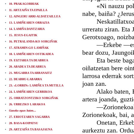
10. PRAKAGORRIAK
«Ni nauzu polita
11. ARTZAIÑA TA EPAILLA
nabe, baiña? ¿Jerus
12. AINGERU ARRI-ALDATZAILLEA
Neskatillatxoa aut
13. LAMIÑEAREN ORRAZIA
urreratu ziran. Eta
14. LAMIÑA DANTZARIA
Gerotxoago, noizbai
15. JESUS-EGAITIK
16. PETRALANDA-KO SORGIÑAK
—Erkebe —esan eut
17. ATRAMIN-GO LAMIÑAK
bear dozu, Jaungoik
18. LAMIÑEAREN OSTIKADEA
Eta beste bagarik,
19. EIZTARIA TA DEABRUA
oiñatzetan bere oi
20. ABADEA TA DEABRUA
21. MUGARRA TA ARRANAITZ
larrosa ederrak sort
22. DEABRU-LABARRA
joan zan.
23. «LORRIN» LAMIÑEA TA MUTILLA
Alako baten, Belen
24. LAMIÑEAREN GERRIKOA
artera joanda, guzt
25. ORRATZONTZIKO SORGIÑAK
26. URREZKO LARAKOA
—Zorionekoak bio
Ganeko egun baten...
Zorionekoak, bai, a
27. ERIOTZAREN SAGARRA
Onetan, Erkebe, l
28. BASA-KOIPATSU
aurkeztu zan. Ordua
29. ARTZAIÑA TA BASAJAUNA