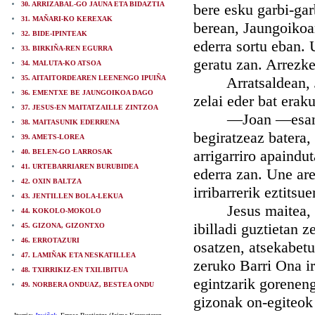
30. ARRIZABAL-GO JAUNA ETA BIDAZTIA
bere esku garbi-ga
31. MAÑARI-KO KEREXAK
berean, Jaungoikoar
32. BIDE-IPINTEAK
ederra sortu eban. 
33. BIRKIÑA-REN EGURRA
geratu zan. Arrezke
34. MALUTA-KO ATSOA
35. AITAITORDEAREN LEENENGO IPUIÑA
Arratsaldean, Jeru
36. EMENTXE BE JAUNGOIKOA DAGO
zelai eder bat eraku
37. JESUS-EN MAITATZAILLE ZINTZOA
—Joan —esan eutsa
38. MAITASUNIK EDERRENA
begiratzeaz batera, 
39. AMETS-LOREA
arrigarriro apaindu
40. BELEN-GO LARROSAK
41. URTEBARRIAREN BURUBIDEA
ederra zan. Une are
42. OXIN BALTZA
irribarrerik eztitsue
43. JENTILLEN BOLA-LEKUA
Jesus maitea, non-
44. KOKOLO-MOKOLO
ibilladi guztietan
45. GIZONA, GIZONTXO
46. ERROTAZURI
osatzen, atsekabetu
47. LAMIÑAK ETA NESKATILLEA
zeruko Barri Ona i
48. TXIRRIKIZ-EN TXILIBITUA
egintzarik goreneng
49. NORBERA ONDUAZ, BESTEA ONDU
gizonak on-egiteok 