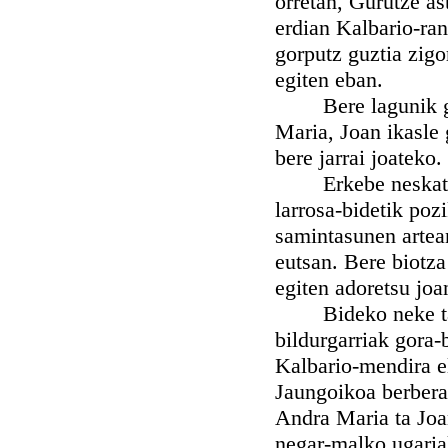
orretan, Gurutze as
erdian Kalbario-ran
gorputz guztia zigo
egiten eban.
Bere lagunik geie
Maria, Joan ikasle
bere jarrai joateko.
Erkebe neskatilla
larrosa-bidetik pozi
samintasunen artean
eutsan. Bere biotz
egiten adoretsu joa
Bideko neke ta laz
bildurgarriak gora-
Kalbario-mendira el
Jaungoikoa berbera,
Andra Maria ta Joa
negar-malko ugaria