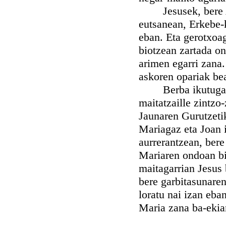
Jesusek, bere Ama
eutsanean, Erkebe-k
eban. Eta gerotxoag
biotzean zartada o
arimen egarri zana.
askoren opariak bea
Berba ikutugarri o
maitatzaille zintzo
Jaunaren Gurutzetik
Mariagaz eta Joan i
aurrerantzean, ber
Mariaren ondoan bi
maitagarrian Jesus 
bere garbitasunare
loratu nai izan eba
Maria zana ba-ekia