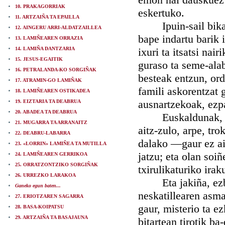
10. PRAKAGORRIAK
eskertuko.
11. ARTZAIÑA TA EPAILLA
Ipuin-sail bikaña 
12. AINGERU ARRI-ALDATZAILLEA
bape indartu barik 
13. LAMIÑEAREN ORRAZIA
14. LAMIÑA DANTZARIA
ixuri ta itsatsi nai
15. JESUS-EGAITIK
guraso ta seme-ala
16. PETRALANDA-KO SORGIÑAK
besteak entzun, ord
17. ATRAMIN-GO LAMIÑAK
famili askorentzat 
18. LAMIÑEAREN OSTIKADEA
ausnartzekoak, ezpa
19. EIZTARIA TA DEABRUA
20. ABADEA TA DEABRUA
Euskaldunak, lur 
21. MUGARRA TA ARRANAITZ
aitz-zulo, arpe, tro
22. DEABRU-LABARRA
dalako —gaur ez ai
23. «LORRIN» LAMIÑEA TA MUTILLA
jatzu; eta olan soi
24. LAMIÑEAREN GERRIKOA
25. ORRATZONTZIKO SORGIÑAK
txirulikaturiko irak
26. URREZKO LARAKOA
Eta jakiña, ezbai
Ganeko egun baten...
neskatillearen asm
27. ERIOTZAREN SAGARRA
gaur, misterio ta e
28. BASA-KOIPATSU
29. ARTZAIÑA TA BASAJAUNA
bitartean tirotik ba