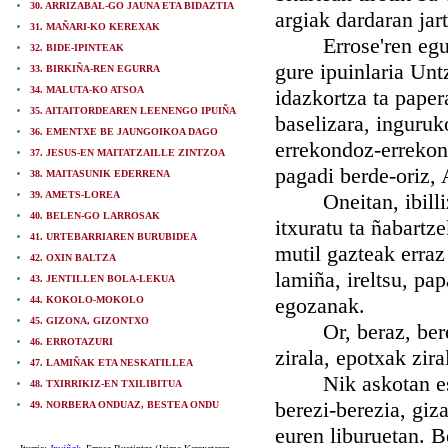
30. ARRIZABAL-GO JAUNA ETA BIDAZTIA
argiak dardaran jar
31. MAÑARI-KO KEREXAK
Errose'ren eguneta
32. BIDE-IPINTEAK
gure ipuinlaria Unt
33. BIRKIÑA-REN EGURRA
34. MALUTA-KO ATSOA
idazkortza ta paper
35. AITAITORDEAREN LEENENGO IPUIÑA
baselizara, inguruk
36. EMENTXE BE JAUNGOIKOA DAGO
errekondoz-errekond
37. JESUS-EN MAITATZAILLE ZINTZOA
pagadi berde-oriz, 
38. MAITASUNIK EDERRENA
39. AMETS-LOREA
Oneitan, ibilliz i
40. BELEN-GO LARROSAK
itxuratu ta ñabartze
41. URTEBARRIAREN BURUBIDEA
mutil gazteak erraz
42. OXIN BALTZA
lamiña, ireltsu, pa
43. JENTILLEN BOLA-LEKUA
egozanak.
44. KOKOLO-MOKOLO
45. GIZONA, GIZONTXO
Or, beraz, berebi
46. ERROTAZURI
zirala, epotxak zira
47. LAMIÑAK ETA NESKATILLEA
Nik askotan esana
48. TXIRRIKIZ-EN TXILIBITUA
berezi-berezia, gi
49. NORBERA ONDUAZ, BESTEA ONDU
euren liburuetan. B