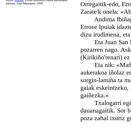
Iturria:
Ipuiñak
, Errose Bustintza (Jaime Kerexetaren
Orregaitik-edo, Err
edizioa). Gero-Mensajero, 1990
Zarate'k onela: «Ab
Andima Ibiñagabe
Errose Ipuiak idazt
dizu irudimena, eta
Eta Juan San Mart
pozarren nago. Asko
(Kirikiño'renari) ez
Eta nik: «Mañaria 
aukerakoa iñolaz er
sorgin-lamiña ta ma
gaiak eskeintzeko, 
gaiñezka.»
Txalogarri egiaz J
dauanagaitik. Sor b
poza zabal ixuriz g