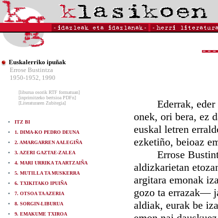
Euskalerriko ipuñak
Errose Bustintza
1950-1952, 1990
[liburua osorik RTF formatuan]
[inprimitzeko bertsioa PDFn]
Ederrak, eder bad
[Literaturaren Zubitegia]
onek, ori bera, ez 
ITZ BI
euskal letren errald
1. DIMA-KO PEDRO DEUNA
ezketiño, beioaz em
2. AMARGARREN AALEGIÑA
Errose Bustintza'
3. AZERI GAZTAE-ZALEA
4. MARI URRIKA TA ARTZAIÑA
aldizkarietan etozan
5. MUTILLA TA MUSKERRA
argitara emonak iza
6. TXIKITAKO IPUIÑA
gozo ta errazak— j
7. OTSOA TA AZERIA
aldiak, eurak be iz
8. SORGIN-LIBURUA
9. EMAKUME TXIROA
emon nai dauskuez 