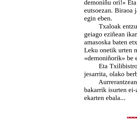
demoniñu ori!» Eta 
eutsoezan. Biraoa j
egin eben.
Txaloak entzun eb
geiago eziñean ikar
amasoska baten etx
Leku onetik urten n
«demoniñorik» be e
Eta Txilibistro U
jesarrita, olako be
Aurrerantzean, ba
bakarrik isurten ei
ekarten ebala...