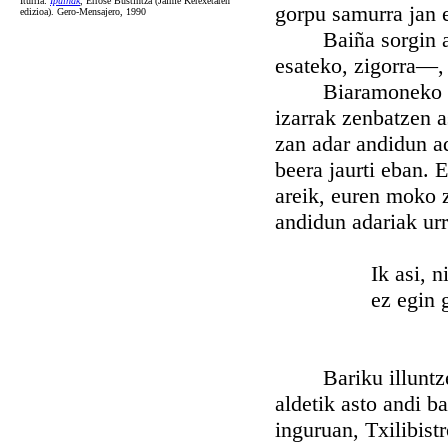
Iturria:
Ipuiñak
, Errose Bustintza (Jaime Kerexetaren
gorpu samurra jan e
edizioa). Gero-Mensajero, 1990
Baiña sorgin anke
esateko, zigorra—, 
Biaramoneko goiza
izarrak zenbatzen as
zan adar andidun ad
beera jaurti eban. E
areik, euren moko z
andidun adariak ur
Ik asi, nik i
ez egin gatxi
Bariku illuntze ba
aldetik asto andi b
inguruan, Txilibist