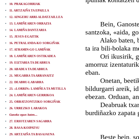
10. PRAKAGORRIAK
11. ARTZAIÑA TA EPAILLA
12. AINGERU ARRI-ALDATZAILLEA
Bein, Ganoste-mend
13. LAMIÑEAREN ORRAZIA
14. LAMIÑA DANTZARIA
santzoka, «aida, gor
15. JESUS-EGAITIK
Alako baten, burdi
16. PETRALANDA-KO SORGIÑAK
ta ira bili-bolaka 
17. ATRAMIN-GO LAMIÑAK
Ori ikusirik, gizo
18. LAMIÑEAREN OSTIKADEA
amorruz izentaturik
19. EIZTARIA TA DEABRUA
20. ABADEA TA DEABRUA
eban.
21. MUGARRA TA ARRANAITZ
Onetan, beetik go
22. DEABRU-LABARRA
bildurgarri areik, i
23. «LORRIN» LAMIÑEA TA MUTILLA
ebezan. Orduan, an
24. LAMIÑEAREN GERRIKOA
25. ORRATZONTZIKO SORGIÑAK
Deabruak txartes g
26. URREZKO LARAKOA
burdiñazko zapata 
Ganeko egun baten...
27. ERIOTZAREN SAGARRA
28. BASA-KOIPATSU
29. ARTZAIÑA TA BASAJAUNA
Beste bein, sorgi