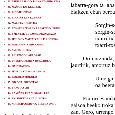
30. ARRIZABAL-GO JAUNA ETA BIDAZTIA
labarra-gora ta lab
31. MAÑARI-KO KEREXAK
bialtzen eban beroa
32. BIDE-IPINTEAK
33. BIRKIÑA-REN EGURRA
34. MALUTA-KO ATSOA
Sorgin-sorg
35. AITAITORDEAREN LEENENGO IPUIÑA
sorgin-sorg
36. EMENTXE BE JAUNGOIKOA DAGO
txarri-txarr
37. JESUS-EN MAITATZAILLE ZINTZOA
txarri-txarr
38. MAITASUNIK EDERRENA
39. AMETS-LOREA
40. BELEN-GO LARROSAK
Ori entzunda, sorg
41. URTEBARRIAREN BURUBIDEA
jaurtirik, amorruz 
42. OXIN BALTZA
43. JENTILLEN BOLA-LEKUA
Ume gaizto, 
44. KOKOLO-MOKOLO
45. GIZONA, GIZONTXO
oa beerantz, 
46. ERROTAZURI
47. LAMIÑAK ETA NESKATILLEA
Eta ori esanda bes
48. TXIRRIKIZ-EN TXILIBITUA
gaisoa beeko troka 
49. NORBERA ONDUAZ, BESTEA ONDU
zan. Gero, urrengo 