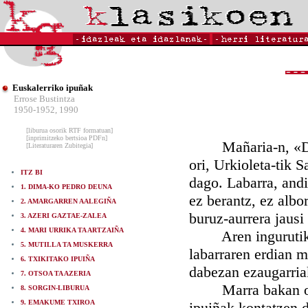
Euskalerriko ipuñak
Errose Bustintza
1950-1952, 1990
[liburua osorik RTF formatuan]
[inprimitzeko bertsioa PDFn]
Mañaria-n, «Deabr
[Literaturaren Zubitegia]
ori, Urkioleta-tik
ITZ BI
dago. Labarra, andi
1. DIMA-KO PEDRO DEUNA
ez berantz, ez albo
2. AMARGARREN AALEGIÑA
buruz-aurrera jausi
3. AZERI GAZTAE-ZALEA
4. MARI URRIKA TA ARTZAIÑA
Aren ingurutik ig
5. MUTILLA TA MUSKERRA
labarraren erdian m
6. TXIKITAKO IPUIÑA
dabezan ezaugarria
7. OTSOA TA AZERIA
Marra bakan orreik
8. SORGIN-LIBURUA
9. EMAKUME TXIROA
ipuiñak kontatzen d